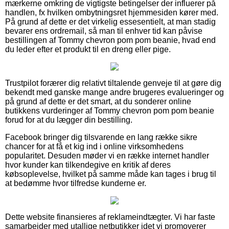
mærkerne omkring de vigtigste betingelser der influerer på
handlen, fx hvilken ombytningsret hjemmesiden kører med.
På grund af dette er det virkelig essesentielt, at man stadig
bevarer ens ordremail, så man til enhver tid kan påvise
bestillingen af Tommy chevron pom pom beanie, hvad end
du leder efter et produkt til en dreng eller pige.
Trustpilot forærer dig relativt tiltalende genveje til at gøre dig
bekendt med ganske mange andre brugeres evalueringer og
på grund af dette er det smart, at du sonderer online
butikkens vurderinger af Tommy chevron pom pom beanie
forud for at du lægger din bestilling.
Facebook bringer dig tilsvarende en lang række sikre
chancer for at få et kig ind i online virksomhedens
popularitet. Desuden møder vi en række internet handler
hvor kunder kan tilkendegive en kritik af deres
købsoplevelse, hvilket på samme måde kan tages i brug til
at bedømme hvor tilfredse kunderne er.
Dette website finansieres af reklameindtægter. Vi har faste
samarbejder med utallige netbutikker idet vi promoverer