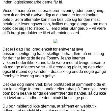
inden logistikmedarbejderne får fri.
Visse firmaer på nettet præsterer levering uden beregning,
men tit er det så nødvendigt at du handler for et konkret
beløb. Som alternativ kan man beslutte sig for den mest
betalelige leveringsversion, hvilket mange gange – om man
opholder sig i Holstebro, Lillerød eller Slangerup – vil være
at få bragt produkterne til et afhentningssted.
Det er i dag i høj grad enkelt for enhver at lave
prissammenligning fra forskellige forhandlere på nettet, og
for det har langt de fleste Tommy Jeans internet
virksomheder ikke kunne lade være med at tvinge priserne
på mange af deres varer – til drenge og piger, og desuden
også til mænd og kvinder – drastisk, og endda nogle gange
frembyde levering uden gebyr.
Det kan dog immervæk blive profitabelt at sammenholde et
par forskellige internet handler efter rabat på Tommy chevron
pom pom beanie før du gennemfører din handel, så du ikke
er i tvivl om at indhente den mindst kostelige pris.
Du bør imidlertid ikke glemme, at såfremt en webbutik
udbyder et produkt til en salgspris der anses for