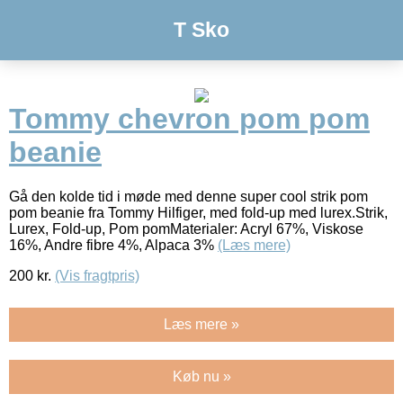
T Sko
Tommy chevron pom pom
beanie
Gå den kolde tid i møde med denne super cool strik pom
pom beanie fra Tommy Hilfiger, med fold-up med lurex.Strik,
Lurex, Fold-up, Pom pomMaterialer: Acryl 67%, Viskose
16%, Andre fibre 4%, Alpaca 3%
(Læs mere)
200
kr.
(Vis fragtpris)
Læs mere »
Køb nu »