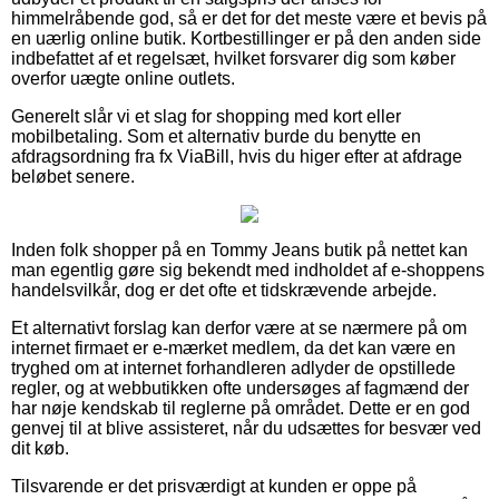
himmelråbende god, så er det for det meste være et bevis på
en uærlig online butik. Kortbestillinger er på den anden side
indbefattet af et regelsæt, hvilket forsvarer dig som køber
overfor uægte online outlets.
Generelt slår vi et slag for shopping med kort eller
mobilbetaling. Som et alternativ burde du benytte en
afdragsordning fra fx ViaBill, hvis du higer efter at afdrage
beløbet senere.
Inden folk shopper på en Tommy Jeans butik på nettet kan
man egentlig gøre sig bekendt med indholdet af e-shoppens
handelsvilkår, dog er det ofte et tidskrævende arbejde.
Et alternativt forslag kan derfor være at se nærmere på om
internet firmaet er e-mærket medlem, da det kan være en
tryghed om at internet forhandleren adlyder de opstillede
regler, og at webbutikken ofte undersøges af fagmænd der
har nøje kendskab til reglerne på området. Dette er en god
genvej til at blive assisteret, når du udsættes for besvær ved
dit køb.
Tilsvarende er det prisværdigt at kunden er oppe på