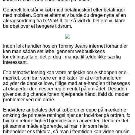
Generelt foreslår vi køb med betalingskort eller betalinger
med mobilen. Som et alternativ burde du drage nytte af en
afdragsordning fra fx ViaBill, for så vidt du hellere vil klare
beløbet over et længere tidsrum.
Inden folk handler hos en Tommy Jeans internet forhandler
kan man sådan set løbe igennem webbutikkens
forretningsaftale, det er dog i mange tilfælde ikke særlig
interessant.
Et alternativt forslag kan være at tjekke om e-shoppen er e-
mærket, som bør være en indikator for at e-forhandleren
adlyder de danske love, tillige med at e-handlen tit besøges
af eksperter der mestrer reglementet på området. Desuden
giver det dig chance for en hjælpende hånd, ifald du møder
problemer ved din ordre.
Endvidere anbefales det at køberen er oppe på mærkerne
omkring de primære retningslinjer der indvirker på ordren, fx
hvilken returrettighed hjemmesiden anvender. Derfor er det
på samme måde afgørende, at man når som helst
bibeholder ens faktura, så man i fremtiden kan vidne om sin