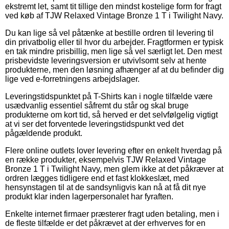
ekstremt let, samt tit tillige den mindst kostelige form for fragt
ved køb af TJW Relaxed Vintage Bronze 1 T i Twilight Navy.
Du kan lige så vel påtænke at bestille ordren til levering til
din privatbolig eller til hvor du arbejder. Fragtformen er typisk
en tak mindre prisbillig, men lige så vel særligt let. Den mest
prisbevidste leveringsversion er utvivlsomt selv at hente
produkterne, men den løsning afhænger af at du befinder dig
lige ved e-forretningens arbejdslager.
Leveringstidspunktet på T-Shirts kan i nogle tilfælde være
usædvanlig essentiel såfremt du står og skal bruge
produkterne om kort tid, så herved er det selvfølgelig vigtigt
at vi ser det forventede leveringstidspunkt ved det
pågældende produkt.
Flere online outlets lover levering efter en enkelt hverdag på
en række produkter, eksempelvis TJW Relaxed Vintage
Bronze 1 T i Twilight Navy, men glem ikke at det påkræver at
ordren lægges tidligere end et fast klokkeslæt, med
hensynstagen til at de sandsynligvis kan nå at få dit nye
produkt klar inden lagerpersonalet har fyraften.
Enkelte internet firmaer præsterer fragt uden betaling, men i
de fleste tilfælde er det påkrævet at der erhverves for en