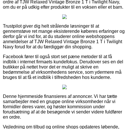
ordre af TJW Relaxed Vintage Bronze 1 T i Twilight Navy,
om du er på udkig efter produkter til en voksen eller et barn.
Trustpilot giver dig helt strålende løsninger til at
gennemstøve ret mange eksisterende køberes erfaringer og
derfor går vi ind for, at du studerer online webshoppens
anmeldelser af TJW Relaxed Vintage Bronze 1 T i Twilight
Navy forud for at du færdiggør din shopping.
Facebook fører til også stort set pæne metoder til at få
indblik i internet firmaets kundefokus. Derudover ses en del
butikker på nettet hvor det er muligt at skrive en
bedømmelse af virksomhedens service, som ydermere må
bruges til at få et indblik i tilfredsheden hos kunderne.
Denne hjemmeside finansieres af annoncer. Vi har tætte
samarbejder med en gruppe online virksomheder når vi
formidler deres varer, og høster kommission under
forudsætning af at de besøgende vi sender videre fuldfører
en ordre.
Vejledning om tilbud og online shops opdateres løbende,