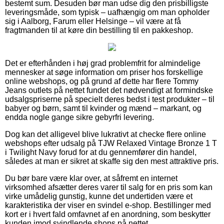
bestemt sum. Desuden bør man udse dig den prisbilligste
leveringsmåde, som typisk – uafhængig om man opholder
sig i Aalborg, Farum eller Helsinge – vil være at få
fragtmanden til at køre din bestilling til en pakkeshop.
Det er efterhånden i høj grad problemfrit for almindelige
mennesker at søge information om priser hos forskellige
online webshops, og på grund af dette har flere Tommy
Jeans outlets på nettet fundet det nødvendigt at formindske
udsalgspriserne på specielt deres bedst i test produkter – til
babyer og børn, samt til kvinder og mænd – markant, og
endda nogle gange sikre gebyrfri levering.
Dog kan det alligevel blive lukrativt at checke flere online
webshops efter udsalg på TJW Relaxed Vintage Bronze 1 T
i Twilight Navy forud for at du gennemfører din handel,
således at man er sikret at skaffe sig den mest attraktive pris.
Du bør bare være klar over, at såfremt en internet
virksomhed afsætter deres varer til salg for en pris som kan
virke umådelig gunstig, kunne det undertiden være et
karakteristika der viser en svindel e-shop. Bestillinger med
kort er i hvert fald omfavnet af en anordning, som beskytter
kunden imod svindlende shops på nettet.