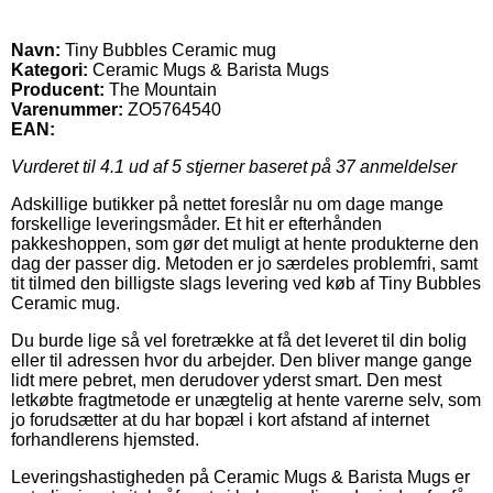
Navn:
Tiny Bubbles Ceramic mug
Kategori:
Ceramic Mugs & Barista Mugs
Producent:
The Mountain
Varenummer:
ZO5764540
EAN:
Vurderet til
4.1
ud af 5 stjerner baseret på
37
anmeldelser
Adskillige butikker på nettet foreslår nu om dage mange
forskellige leveringsmåder. Et hit er efterhånden
pakkeshoppen, som gør det muligt at hente produkterne den
dag der passer dig. Metoden er jo særdeles problemfri, samt
tit tilmed den billigste slags levering ved køb af Tiny Bubbles
Ceramic mug.
Du burde lige så vel foretrække at få det leveret til din bolig
eller til adressen hvor du arbejder. Den bliver mange gange
lidt mere pebret, men derudover yderst smart. Den mest
letkøbte fragtmetode er unægtelig at hente varerne selv, som
jo forudsætter at du har bopæl i kort afstand af internet
forhandlerens hjemsted.
Leveringshastigheden på Ceramic Mugs & Barista Mugs er