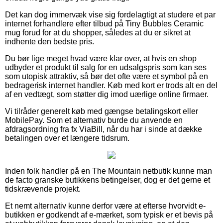
Det kan dog immervæk vise sig fordelagtigt at studere et par
internet forhandlere efter tilbud på Tiny Bubbles Ceramic
mug forud for at du shopper, således at du er sikret at
indhente den bedste pris.
Du bør lige meget hvad være klar over, at hvis en shop
udbyder et produkt til salg for en udsalgspris som kan ses
som utopisk attraktiv, så bør det ofte være et symbol på en
bedragerisk internet handler. Køb med kort er trods alt en del
af en vedtægt, som støtter dig imod uærlige online firmaer.
Vi tilråder generelt køb med gængse betalingskort eller
MobilePay. Som et alternativ burde du anvende en
afdragsordning fra fx ViaBill, når du har i sinde at dække
betalingen over et længere tidsrum.
Inden folk handler på en The Mountain netbutik kunne man
de facto granske butikkens betingelser, dog er det gerne et
tidskrævende projekt.
Et nemt alternativ kunne derfor være at efterse hvorvidt e-
butikken er godkendt af e-mærket, som typisk er et bevis på