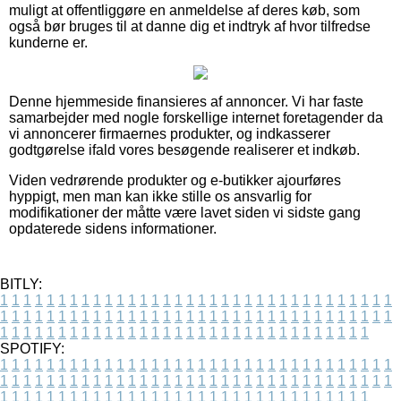
muligt at offentliggøre en anmeldelse af deres køb, som
også bør bruges til at danne dig et indtryk af hvor tilfredse
kunderne er.
Denne hjemmeside finansieres af annoncer. Vi har faste
samarbejder med nogle forskellige internet foretagender da
vi annoncerer firmaernes produkter, og indkasserer
godtgørelse ifald vores besøgende realiserer et indkøb.
Viden vedrørende produkter og e-butikker ajourføres
hyppigt, men man kan ikke stille os ansvarlig for
modifikationer der måtte være lavet siden vi sidste gang
opdaterede sidens informationer.
BITLY:
1
1
1
1
1
1
1
1
1
1
1
1
1
1
1
1
1
1
1
1
1
1
1
1
1
1
1
1
1
1
1
1
1
1
1
1
1
1
1
1
1
1
1
1
1
1
1
1
1
1
1
1
1
1
1
1
1
1
1
1
1
1
1
1
1
1
1
1
1
1
1
1
1
1
1
1
1
1
1
1
1
1
1
1
1
1
1
1
1
1
1
1
1
1
1
1
1
1
1
1
SPOTIFY:
1
1
1
1
1
1
1
1
1
1
1
1
1
1
1
1
1
1
1
1
1
1
1
1
1
1
1
1
1
1
1
1
1
1
1
1
1
1
1
1
1
1
1
1
1
1
1
1
1
1
1
1
1
1
1
1
1
1
1
1
1
1
1
1
1
1
1
1
1
1
1
1
1
1
1
1
1
1
1
1
1
1
1
1
1
1
1
1
1
1
1
1
1
1
1
1
1
1
1
1