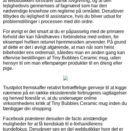
at webbutikken forsvarer dansk lovgivning, og at den
lejlighedsvis gennemses af fagmænd som har den
nødvendige knowhow om reglerne på området. Derudover
tilbydes du lejlighed til assistance, hvis du bliver udsat for
problemstillinger i processen med din ordre.
For øvrigt er det smart at du er påpasselig med de primære
forhold der kan håndhæves i forbindelse med ordren, for
eksempel hvilken returret hjemmesiden anvender. På grund
af dette er det i øvrigt afgørende, at man når som helst
bibeholder ens ordremail, således man en anden gang kan
eftervise bestillingen af Tiny Bubbles Ceramic mug, uden
hensyn til om man efterspørger produkter til en dreng eller
pige.
Trustpilot fremskaffer relativt fortræffelige genveje til at kigge
nærmere på en række eksisterende forbrugeres iagttagelser
og herved foreslår vi, at du undersøger online
virksomhedens kritik af Tiny Bubbles Ceramic mug inden du
færdiggør din shopping.
Facebook præsterer desuden de facto anstændige
muligheder for at få kendskab til e-forhandlerens
kundefokus. Derudover ses en del webbutikker hvor det er