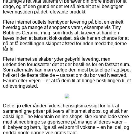
naturligvis ret vital såfremt vi behøver din ordre inden for få
dage, og af den grund er det ret så aktuelt at vi besigtiger
leveringstiden på det relevante produkt.
Flere internet outlets frembyder levering på blot en enkelt
hverdag på mange af shoppens varer, eksempelvis Tiny
Bubbles Ceramic mug, som trods alt kræver at handlen
laves inden et fastsat klokkeslæt, så de har en chance for at
nå at få bestillingen skippet afsted forinden medarbejderne
får fri.
Flere internet selskaber yder gebyrfri levering, men
undertiden forudsætter det at der bestilles for en fastsat sum.
Som alternativ kan man vælge den mest betalelige fragttype,
hvilket i de fleste tilfælde – uanset om du bor ved Næstved,
Farum eller Vejen – er at få dem til at bringe bestillingen til et
udleveringssted.
Det er jo efterhånden yderst hensigtsmæssigt for folk at
sammenligne priser på tværs af internet shops, og altså har
adskillige The Mountain online shops ikke kunne lade være
med at nedbringe salgspriserne på mange af deres varer –
til babyer og børn, lige så vel som til voksne – en hel del, og
endda nogle gange yde gratis fragt.