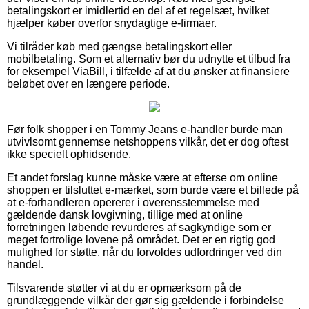
betalingskort er imidlertid en del af et regelsæt, hvilket
hjælper køber overfor snydagtige e-firmaer.
Vi tilråder køb med gængse betalingskort eller
mobilbetaling. Som et alternativ bør du udnytte et tilbud fra
for eksempel ViaBill, i tilfælde af at du ønsker at finansiere
beløbet over en længere periode.
Før folk shopper i en Tommy Jeans e-handler burde man
utvivlsomt gennemse netshoppens vilkår, det er dog oftest
ikke specielt ophidsende.
Et andet forslag kunne måske være at efterse om online
shoppen er tilsluttet e-mærket, som burde være et billede på
at e-forhandleren opererer i overensstemmelse med
gældende dansk lovgivning, tillige med at online
forretningen løbende revurderes af sagkyndige som er
meget fortrolige lovene på området. Det er en rigtig god
mulighed for støtte, når du forvoldes udfordringer ved din
handel.
Tilsvarende støtter vi at du er opmærksom på de
grundlæggende vilkår der gør sig gældende i forbindelse