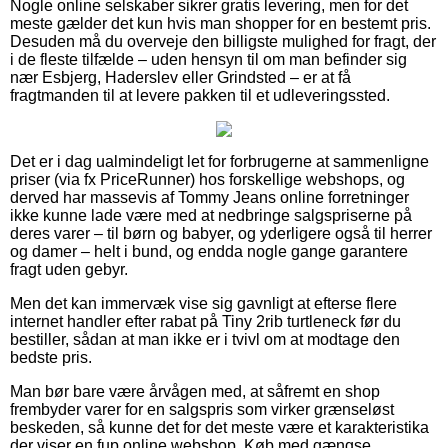
Nogle online selskaber sikrer gratis levering, men for det
meste gælder det kun hvis man shopper for en bestemt pris.
Desuden må du overveje den billigste mulighed for fragt, der
i de fleste tilfælde – uden hensyn til om man befinder sig
nær Esbjerg, Haderslev eller Grindsted – er at få
fragtmanden til at levere pakken til et udleveringssted.
Det er i dag ualmindeligt let for forbrugerne at sammenligne
priser (via fx PriceRunner) hos forskellige webshops, og
derved har massevis af Tommy Jeans online forretninger
ikke kunne lade være med at nedbringe salgspriserne på
deres varer – til børn og babyer, og yderligere også til herrer
og damer – helt i bund, og endda nogle gange garantere
fragt uden gebyr.
Men det kan immervæk vise sig gavnligt at efterse flere
internet handler efter rabat på Tiny 2rib turtleneck før du
bestiller, sådan at man ikke er i tvivl om at modtage den
bedste pris.
Man bør bare være årvågen med, at såfremt en shop
frembyder varer for en salgspris som virker grænseløst
beskeden, så kunne det for det meste være et karakteristika
der viser en fup online webshop. Køb med gængse