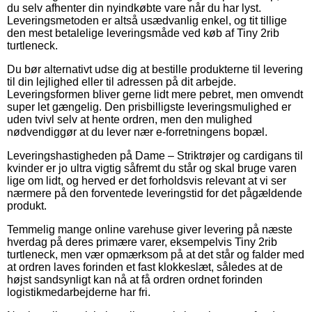
du selv afhenter din nyindkøbte vare når du har lyst.
Leveringsmetoden er altså usædvanlig enkel, og tit tillige
den mest betalelige leveringsmåde ved køb af Tiny 2rib
turtleneck.
Du bør alternativt udse dig at bestille produkterne til levering
til din lejlighed eller til adressen på dit arbejde.
Leveringsformen bliver gerne lidt mere pebret, men omvendt
super let gængelig. Den prisbilligste leveringsmulighed er
uden tvivl selv at hente ordren, men den mulighed
nødvendiggør at du lever nær e-forretningens bopæl.
Leveringshastigheden på Dame – Striktrøjer og cardigans til
kvinder er jo ultra vigtig såfremt du står og skal bruge varen
lige om lidt, og herved er det forholdsvis relevant at vi ser
nærmere på den forventede leveringstid for det pågældende
produkt.
Temmelig mange online varehuse giver levering på næste
hverdag på deres primære varer, eksempelvis Tiny 2rib
turtleneck, men vær opmærksom på at det står og falder med
at ordren laves forinden et fast klokkeslæt, således at de
højst sandsynligt kan nå at få ordren ordnet forinden
logistikmedarbejderne har fri.