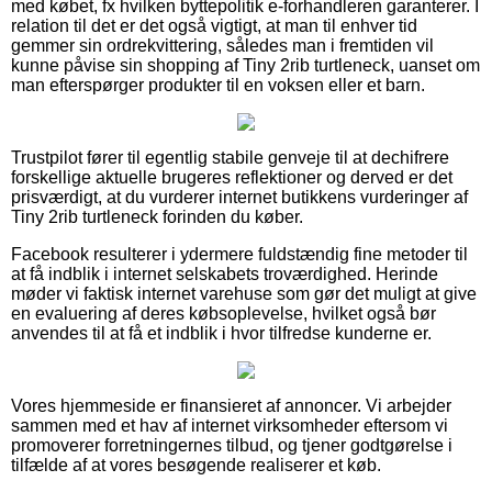
med købet, fx hvilken byttepolitik e-forhandleren garanterer. I
relation til det er det også vigtigt, at man til enhver tid
gemmer sin ordrekvittering, således man i fremtiden vil
kunne påvise sin shopping af Tiny 2rib turtleneck, uanset om
man efterspørger produkter til en voksen eller et barn.
Trustpilot fører til egentlig stabile genveje til at dechifrere
forskellige aktuelle brugeres reflektioner og derved er det
prisværdigt, at du vurderer internet butikkens vurderinger af
Tiny 2rib turtleneck forinden du køber.
Facebook resulterer i ydermere fuldstændig fine metoder til
at få indblik i internet selskabets troværdighed. Herinde
møder vi faktisk internet varehuse som gør det muligt at give
en evaluering af deres købsoplevelse, hvilket også bør
anvendes til at få et indblik i hvor tilfredse kunderne er.
Vores hjemmeside er finansieret af annoncer. Vi arbejder
sammen med et hav af internet virksomheder eftersom vi
promoverer forretningernes tilbud, og tjener godtgørelse i
tilfælde af at vores besøgende realiserer et køb.