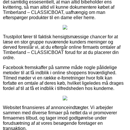
det samtidig essesentielt, at man altid bibeholder ens
kvittering, så man altid vil kunne dokumentere købet af
Timberland – CLASSICBOAT, uafhængig om man
efterspørger produkter til en dame eller herre.
Trustpilot fører til faktisk hensigtsmæssige chancer for at
læse en stor gruppe nuværende kunders meninger og
derved foreslår vi, at du eftergår online firmaets omtaler af
Timberland – CLASSICBOAT forud for at du placerer din
ordre.
Facebook fremskaffer på samme måde nogle pålidelige
metoder til at få indblik i online shoppens troværdighed.
Tilmed møder vi en række e-forretninger hvor folk kan
forfatte en omtale af deres køb, hvilket ligeledes må drages
fordel af til at få et indblik i tilfredsheden hos kunderne.
Websitet finansieres af annonceindtægter. Vi arbejder
sammen med diverse firmaer på nettet da vi promoverer
firmaernes tilbud, og tager imod godtgørelse under
forudsætning af at vores besøgende foretager en
transaktion.