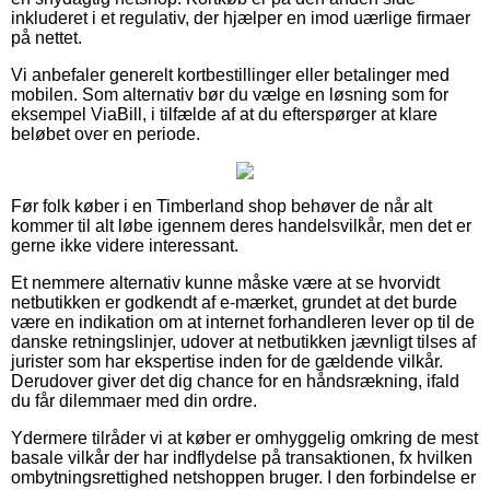
inkluderet i et regulativ, der hjælper en imod uærlige firmaer
på nettet.
Vi anbefaler generelt kortbestillinger eller betalinger med
mobilen. Som alternativ bør du vælge en løsning som for
eksempel ViaBill, i tilfælde af at du efterspørger at klare
beløbet over en periode.
Før folk køber i en Timberland shop behøver de når alt
kommer til alt løbe igennem deres handelsvilkår, men det er
gerne ikke videre interessant.
Et nemmere alternativ kunne måske være at se hvorvidt
netbutikken er godkendt af e-mærket, grundet at det burde
være en indikation om at internet forhandleren lever op til de
danske retningslinjer, udover at netbutikken jævnligt tilses af
jurister som har ekspertise inden for de gældende vilkår.
Derudover giver det dig chance for en håndsrækning, ifald
du får dilemmaer med din ordre.
Ydermere tilråder vi at køber er omhyggelig omkring de mest
basale vilkår der har indflydelse på transaktionen, fx hvilken
ombytningsrettighed netshoppen bruger. I den forbindelse er