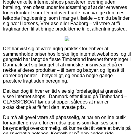
Nogle enkelte internet shops præsterer levering uden
betaling, men oftest under forudsætning af at der erhverves
for en konkret sum. Derudover burde man vælge den mest
letkøbte fragtløsning, som i mange tilfælde – om du befinder
sig nær Horsens, Værløse eller Faaborg – vil være at få
fragtmanden til at bringe produkterne til et afhentningssted.
Det har vist sig at være rigtig praktisk for enhver at
sammenholde priser hos forskellige internet webshops, og til
gengæld har langt de fleste Timberland internet forretninger i
Danmark set sig tvunget til at mindske prisniveauet på en
række af deres produkter – til børn og babyer, og ligeså til
damer og herrer – betydeligt, og endda nogle gange
præstere fragt uden beregning.
Det kan dog til hver en tid vise sig fordelagtigt at granske
visse internet shops i Danmark efter tilbud på Timberland –
CLASSICBOAT før du shopper, således at man er
skråsikker på at få fat i den laveste pris.
Du må alligevel være så påpasselig, at når en online butik
forhandler en vare for en udsalgspris som kan ses som
besynderligt overkommelig, så kunne det tit være et bevis på
en snydagtig netshop. Kortkøb er på den anden side