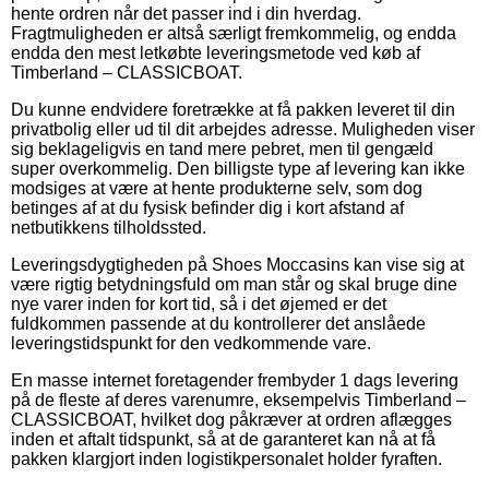
hente ordren når det passer ind i din hverdag.
Fragtmuligheden er altså særligt fremkommelig, og endda
endda den mest letkøbte leveringsmetode ved køb af
Timberland – CLASSICBOAT.
Du kunne endvidere foretrække at få pakken leveret til din
privatbolig eller ud til dit arbejdes adresse. Muligheden viser
sig beklageligvis en tand mere pebret, men til gengæld
super overkommelig. Den billigste type af levering kan ikke
modsiges at være at hente produkterne selv, som dog
betinges af at du fysisk befinder dig i kort afstand af
netbutikkens tilholdssted.
Leveringsdygtigheden på Shoes Moccasins kan vise sig at
være rigtig betydningsfuld om man står og skal bruge dine
nye varer inden for kort tid, så i det øjemed er det
fuldkommen passende at du kontrollerer det anslåede
leveringstidspunkt for den vedkommende vare.
En masse internet foretagender frembyder 1 dags levering
på de fleste af deres varenumre, eksempelvis Timberland –
CLASSICBOAT, hvilket dog påkræver at ordren aflægges
inden et aftalt tidspunkt, så at de garanteret kan nå at få
pakken klargjort inden logistikpersonalet holder fyraften.