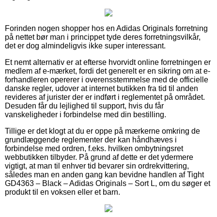
Forinden nogen shopper hos en Adidas Originals forretning
på nettet bør man i princippet tyde deres forretningsvilkår,
det er dog almindeligvis ikke super interessant.
Et nemt alternativ er at efterse hvorvidt online forretningen er
medlem af e-mærket, fordi det generelt er en sikring om at e-
forhandleren opererer i overensstemmelse med de officielle
danske regler, udover at internet butikken fra tid til anden
revideres af jurister der er indført i reglementet på området.
Desuden får du lejlighed til support, hvis du får
vanskeligheder i forbindelse med din bestilling.
Tillige er det klogt at du er oppe på mærkerne omkring de
grundlæggende reglementer der kan håndhæves i
forbindelse med ordren, f.eks. hvilken ombytningsret
webbutikken tilbyder. På grund af dette er det ydermere
vigtigt, at man til enhver tid bevarer sin ordrekvittering,
således man en anden gang kan bevidne handlen af Tight
GD4363 – Black – Adidas Originals – Sort L, om du søger et
produkt til en voksen eller et barn.