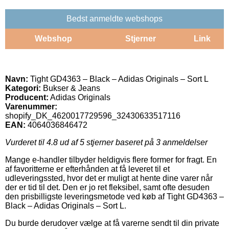
Bedst anmeldte webshops
Webshop
Stjerner
Link
Navn:
Tight GD4363 – Black – Adidas Originals – Sort L
Kategori:
Bukser & Jeans
Producent:
Adidas Originals
Varenummer:
shopify_DK_4620017729596_32430633517116
EAN:
4064036846472
Vurderet til
4.8
ud af 5 stjerner baseret på
3
anmeldelser
Mange e-handler tilbyder heldigvis flere former for fragt. En
af favoritterne er efterhånden at få leveret til et
udleveringssted, hvor det er muligt at hente dine varer når
der er tid til det. Den er jo ret fleksibel, samt ofte desuden
den prisbilligste leveringsmetode ved køb af Tight GD4363 –
Black – Adidas Originals – Sort L.
Du burde derudover vælge at få varerne sendt til din private