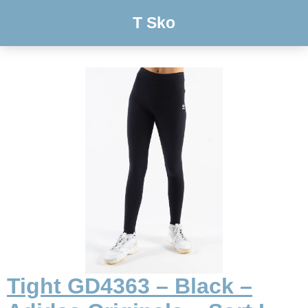
T Sko
Tight GD4363 – Black –