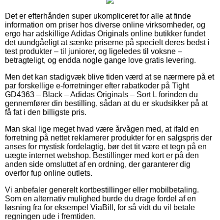
Det er efterhånden super ukompliceret for alle at finde
information om priser hos diverse online virksomheder, og
ergo har adskillige Adidas Originals online butikker fundet
det uundgåeligt at sænke priserne på specielt deres bedst i
test produkter – til juniorer, og ligeledes til voksne –
betragteligt, og endda nogle gange love gratis levering.
Men det kan stadigvæk blive tiden værd at se nærmere på et
par forskellige e-forretninger efter rabatkoder på Tight
GD4363 – Black – Adidas Originals – Sort L forinden du
gennemfører din bestilling, sådan at du er skudsikker på at
få fat i den billigste pris.
Man skal lige meget hvad være årvågen med, at ifald en
forretning på nettet reklamerer produkter for en salgspris der
anses for mystisk fordelagtig, bør det tit være et tegn på en
uægte internet webshop. Bestillinger med kort er på den
anden side omsluttet af en ordning, der garanterer dig
overfor fup online outlets.
Vi anbefaler generelt kortbestillinger eller mobilbetaling.
Som en alternativ mulighed burde du drage fordel af en
løsning fra for eksempel ViaBill, for så vidt du vil betale
regningen ude i fremtiden.