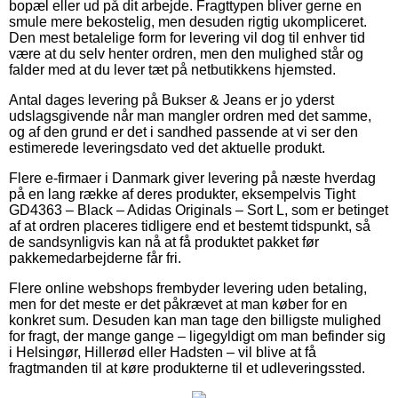
bopæl eller ud på dit arbejde. Fragttypen bliver gerne en
smule mere bekostelig, men desuden rigtig ukompliceret.
Den mest betalelige form for levering vil dog til enhver tid
være at du selv henter ordren, men den mulighed står og
falder med at du lever tæt på netbutikkens hjemsted.
Antal dages levering på Bukser & Jeans er jo yderst
udslagsgivende når man mangler ordren med det samme,
og af den grund er det i sandhed passende at vi ser den
estimerede leveringsdato ved det aktuelle produkt.
Flere e-firmaer i Danmark giver levering på næste hverdag
på en lang række af deres produkter, eksempelvis Tight
GD4363 – Black – Adidas Originals – Sort L, som er betinget
af at ordren placeres tidligere end et bestemt tidspunkt, så
de sandsynligvis kan nå at få produktet pakket før
pakkemedarbejderne får fri.
Flere online webshops frembyder levering uden betaling,
men for det meste er det påkrævet at man køber for en
konkret sum. Desuden kan man tage den billigste mulighed
for fragt, der mange gange – ligegyldigt om man befinder sig
i Helsingør, Hillerød eller Hadsten – vil blive at få
fragtmanden til at køre produkterne til et udleveringssted.