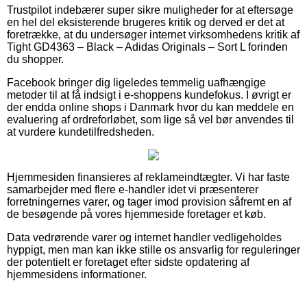
Trustpilot indebærer super sikre muligheder for at eftersøge
en hel del eksisterende brugeres kritik og derved er det at
foretrække, at du undersøger internet virksomhedens kritik af
Tight GD4363 – Black – Adidas Originals – Sort L forinden
du shopper.
Facebook bringer dig ligeledes temmelig uafhængige
metoder til at få indsigt i e-shoppens kundefokus. I øvrigt er
der endda online shops i Danmark hvor du kan meddele en
evaluering af ordreforløbet, som lige så vel bør anvendes til
at vurdere kundetilfredsheden.
Hjemmesiden finansieres af reklameindtægter. Vi har faste
samarbejder med flere e-handler idet vi præsenterer
forretningernes varer, og tager imod provision såfremt en af
de besøgende på vores hjemmeside foretager et køb.
Data vedrørende varer og internet handler vedligeholdes
hyppigt, men man kan ikke stille os ansvarlig for reguleringer
der potentielt er foretaget efter sidste opdatering af
hjemmesidens informationer.