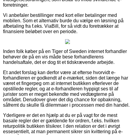
forretninger.
Vi anbefaler bestillinger med kort eller betalinger med
mobilen. Som et alternativ burde du vælge en løsning på
afbetaling fra f.eks. ViaBill, for så vidt du foretrækker at
finansiere beløbet over en periode.
Inden folk køber på en Tiger of Sweden internet forhandler
behøver de på en vis måde bese forhandlerens
handelsaftale, det er dog tit et tidskrævende arbejde.
Et andet forslag kan derfor være at efterse hvorvidt e-
forhandleren er godkendt af e-mærket, siden det længe har
været et fingerpeg om at internet butikken efterlever de
opstillede regler, og at e-forhandleren hyppigt ses til af
jurister som er meget bekendte med vedtægterne på
området. Derudover giver det dig chance for opbakning,
såfremt du skulle få dilemmaer i processen med din handel.
Yderligere er det en hjælp at du er på vagt for de mest
basale regler der er gældende for ordren, f.eks. hvilken
returpolitik butikken tilsikrer. I den relation er det i øvrigt
essesentielt, at man permanent sikrer sin kvittering på e-