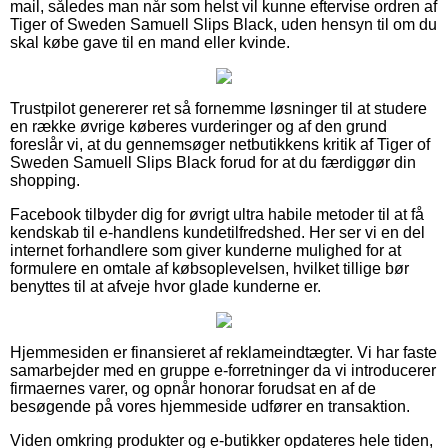
mail, således man når som helst vil kunne eftervise ordren af
Tiger of Sweden Samuell Slips Black, uden hensyn til om du
skal købe gave til en mand eller kvinde.
Trustpilot genererer ret så fornemme løsninger til at studere
en række øvrige køberes vurderinger og af den grund
foreslår vi, at du gennemsøger netbutikkens kritik af Tiger of
Sweden Samuell Slips Black forud for at du færdiggør din
shopping.
Facebook tilbyder dig for øvrigt ultra habile metoder til at få
kendskab til e-handlens kundetilfredshed. Her ser vi en del
internet forhandlere som giver kunderne mulighed for at
formulere en omtale af købsoplevelsen, hvilket tillige bør
benyttes til at afveje hvor glade kunderne er.
Hjemmesiden er finansieret af reklameindtægter. Vi har faste
samarbejder med en gruppe e-forretninger da vi introducerer
firmaernes varer, og opnår honorar forudsat en af de
besøgende på vores hjemmeside udfører en transaktion.
Viden omkring produkter og e-butikker opdateres hele tiden,