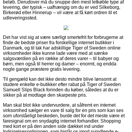
beløb. Derudover må du snuppe den mest letkøbte type af
levering, der typisk – uafhængig om du er ved Silkeborg,
Birkerød eller Hinnerup – vil være at få kørt ordren til et
udleveringssted.
Det har vist sig at være særligt smertefrit for forbrugerne at
finde de bedste priser fra forskellige internet butikker i
Danmark, og til tak har adskillige Tiger of Sweden online
virksomheder ikke kunne lade være med at sænke
salgsværdien på en række af deres varer – til babyer og
børn, men også til herrer og damer – enormt, og endda
nogle gange præstere gratis levering.
Til gengæld kan det ikke desto mindre blive lønsomt at
studere enkelte e-butikker efter rabat på Tiger of Sweden
Samuell Slips Black forinden du køber, således at du er
sikker på at modtage den skarpeste pris.
Man skal blot ikke undervurdere, at såfremt en internet
virksomhed sælger en vare til salg for en pris som kan ses
som uforståeligt beskeden, burde det for det meste være et
faresignal om en snydagtig internet forhandler. Shopping
med kort er på den anden side dækket ind under
Indsigelsesordningen, som bistår os imod svindlende e-