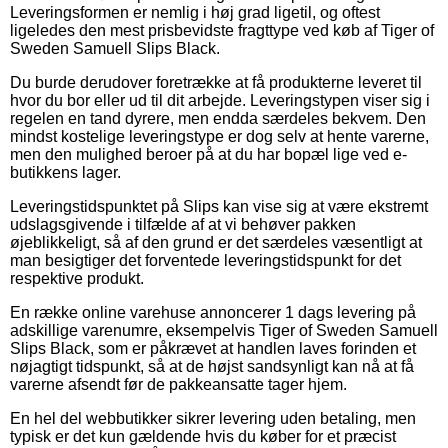
Leveringsformen er nemlig i høj grad ligetil, og oftest
ligeledes den mest prisbevidste fragttype ved køb af Tiger of
Sweden Samuell Slips Black.
Du burde derudover foretrække at få produkterne leveret til
hvor du bor eller ud til dit arbejde. Leveringstypen viser sig i
regelen en tand dyrere, men endda særdeles bekvem. Den
mindst kostelige leveringstype er dog selv at hente varerne,
men den mulighed beroer på at du har bopæl lige ved e-
butikkens lager.
Leveringstidspunktet på Slips kan vise sig at være ekstremt
udslagsgivende i tilfælde af at vi behøver pakken
øjeblikkeligt, så af den grund er det særdeles væsentligt at
man besigtiger det forventede leveringstidspunkt for det
respektive produkt.
En række online varehuse annoncerer 1 dags levering på
adskillige varenumre, eksempelvis Tiger of Sweden Samuell
Slips Black, som er påkrævet at handlen laves forinden et
nøjagtigt tidspunkt, så at de højst sandsynligt kan nå at få
varerne afsendt før de pakkeansatte tager hjem.
En hel del webbutikker sikrer levering uden betaling, men
typisk er det kun gældende hvis du køber for et præcist