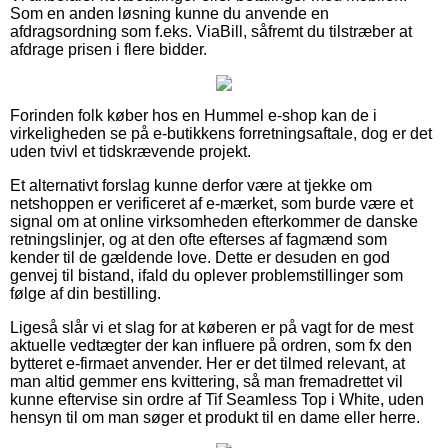
Som en anden løsning kunne du anvende en
afdragsordning som f.eks. ViaBill, såfremt du tilstræber at
afdrage prisen i flere bidder.
Forinden folk køber hos en Hummel e-shop kan de i
virkeligheden se på e-butikkens forretningsaftale, dog er det
uden tvivl et tidskrævende projekt.
Et alternativt forslag kunne derfor være at tjekke om
netshoppen er verificeret af e-mærket, som burde være et
signal om at online virksomheden efterkommer de danske
retningslinjer, og at den ofte efterses af fagmænd som
kender til de gældende love. Dette er desuden en god
genvej til bistand, ifald du oplever problemstillinger som
følge af din bestilling.
Ligeså slår vi et slag for at køberen er på vagt for de mest
aktuelle vedtægter der kan influere på ordren, som fx den
bytteret e-firmaet anvender. Her er det tilmed relevant, at
man altid gemmer ens kvittering, så man fremadrettet vil
kunne eftervise sin ordre af Tif Seamless Top i White, uden
hensyn til om man søger et produkt til en dame eller herre.