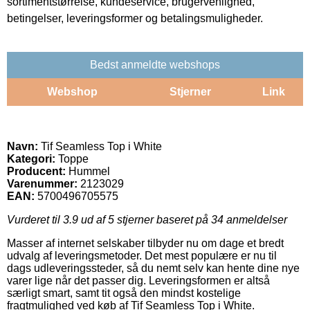
sortimentstørrelse, kundeservice, brugervenlighed,
betingelser, leveringsformer og betalingsmuligheder.
Bedst anmeldte webshops
Webshop
Stjerner
Link
Navn:
Tif Seamless Top i White
Kategori:
Toppe
Producent:
Hummel
Varenummer:
2123029
EAN:
5700496705575
Vurderet til
3.9
ud af 5 stjerner baseret på
34
anmeldelser
Masser af internet selskaber tilbyder nu om dage et bredt
udvalg af leveringsmetoder. Det mest populære er nu til
dags udleveringssteder, så du nemt selv kan hente dine nye
varer lige når det passer dig. Leveringsformen er altså
særligt smart, samt tit også den mindst kostelige
fragtmulighed ved køb af Tif Seamless Top i White.