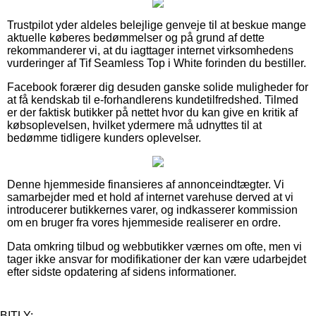
Trustpilot yder aldeles belejlige genveje til at beskue mange
aktuelle køberes bedømmelser og på grund af dette
rekommanderer vi, at du iagttager internet virksomhedens
vurderinger af Tif Seamless Top i White forinden du bestiller.
Facebook forærer dig desuden ganske solide muligheder for
at få kendskab til e-forhandlerens kundetilfredshed. Tilmed
er der faktisk butikker på nettet hvor du kan give en kritik af
købsoplevelsen, hvilket ydermere må udnyttes til at
bedømme tidligere kunders oplevelser.
Denne hjemmeside finansieres af annonceindtægter. Vi
samarbejder med et hold af internet varehuse derved at vi
introducerer butikkernes varer, og indkasserer kommission
om en bruger fra vores hjemmeside realiserer en ordre.
Data omkring tilbud og webbutikker værnes om ofte, men vi
tager ikke ansvar for modifikationer der kan være udarbejdet
efter sidste opdatering af sidens informationer.
BITLY: