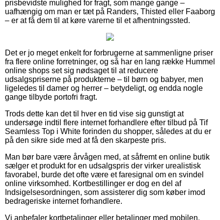
prisbevidste mulighed for fragt, som mange gange –
uafhængig om man er tæt på Randers, Thisted eller Faaborg
– er at få dem til at køre varerne til et afhentningssted.
Det er jo meget enkelt for forbrugerne at sammenligne priser
fra flere online forretninger, og så har en lang række Hummel
online shops set sig nødsaget til at reducere
udsalgspriserne på produkterne – til børn og babyer, men
ligeledes til damer og herrer – betydeligt, og endda nogle
gange tilbyde portofri fragt.
Trods dette kan det til hver en tid vise sig gunstigt at
undersøge indtil flere internet forhandlere efter tilbud på Tif
Seamless Top i White forinden du shopper, således at du er
på den sikre side med at få den skarpeste pris.
Man bør bare være årvågen med, at såfremt en online butik
sælger et produkt for en udsalgspris der virker urealistisk
favorabel, burde det ofte være et faresignal om en svindel
online virksomhed. Kortbestillinger er dog en del af
Indsigelsesordningen, som assisterer dig som køber imod
bedrageriske internet forhandlere.
Vi anbefaler kortbetalinger eller betalinger med mobilen.