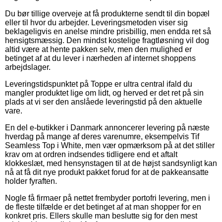
Du bør tillige overveje at få produkterne sendt til din bopæl
eller til hvor du arbejder. Leveringsmetoden viser sig
beklageligvis en anelse mindre prisbillig, men endda ret så
hensigtsmæssig. Den mindst kostelige fragtløsning vil dog
altid være at hente pakken selv, men den mulighed er
betinget af at du lever i nærheden af internet shoppens
arbejdslager.
Leveringstidspunktet på Toppe er ultra central ifald du
mangler produktet lige om lidt, og herved er det ret på sin
plads at vi ser den anslåede leveringstid på den aktuelle
vare.
En del e-butikker i Danmark annoncerer levering på næste
hverdag på mange af deres varenumre, eksempelvis Tif
Seamless Top i White, men vær opmærksom på at det stiller
krav om at ordren indsendes tidligere end et aftalt
klokkeslæt, med hensynstagen til at de højst sandsynligt kan
nå at få dit nye produkt pakket forud for at de pakkeansatte
holder fyraften.
Nogle få firmaer på nettet frembyder portofri levering, men i
de fleste tilfælde er det betinget af at man shopper for en
konkret pris. Ellers skulle man beslutte sig for den mest