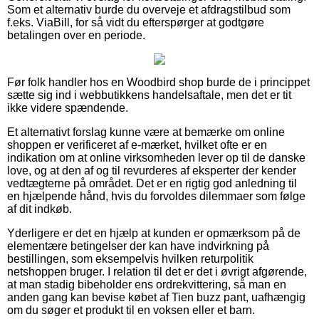
Som et alternativ burde du overveje et afdragstilbud som
f.eks. ViaBill, for så vidt du efterspørger at godtgøre
betalingen over en periode.
Før folk handler hos en Woodbird shop burde de i princippet
sætte sig ind i webbutikkens handelsaftale, men det er tit
ikke videre spændende.
Et alternativt forslag kunne være at bemærke om online
shoppen er verificeret af e-mærket, hvilket ofte er en
indikation om at online virksomheden lever op til de danske
love, og at den af og til revurderes af eksperter der kender
vedtægterne på området. Det er en rigtig god anledning til
en hjælpende hånd, hvis du forvoldes dilemmaer som følge
af dit indkøb.
Yderligere er det en hjælp at kunden er opmærksom på de
elementære betingelser der kan have indvirkning på
bestillingen, som eksempelvis hvilken returpolitik
netshoppen bruger. I relation til det er det i øvrigt afgørende,
at man stadig bibeholder ens ordrekvittering, så man en
anden gang kan bevise købet af Tien buzz pant, uafhængig
om du søger et produkt til en voksen eller et barn.