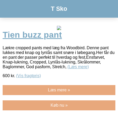
T Sko
Tien buzz pant
Lækre cropped pants med læg fra Woodbird. Denne pant
lukkes med knap og lynlås samt snøre i løbegang.Her får du
en pant der passer perfekt til hverdag og fest.Ensfarvet,
Knap-lukning, Cropped, Lynlås-lukning, Skrålommer,
Baglommer, God pasform, Stretch,
(Læs mere)
600
kr.
(Vis fragtpris)
Læs mere »
Køb nu »