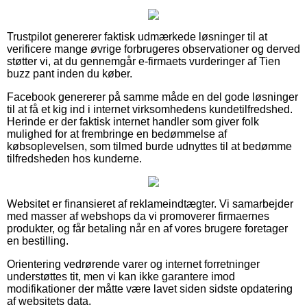
Trustpilot genererer faktisk udmærkede løsninger til at
verificere mange øvrige forbrugeres observationer og derved
støtter vi, at du gennemgår e-firmaets vurderinger af Tien
buzz pant inden du køber.
Facebook genererer på samme måde en del gode løsninger
til at få et kig ind i internet virksomhedens kundetilfredshed.
Herinde er der faktisk internet handler som giver folk
mulighed for at frembringe en bedømmelse af
købsoplevelsen, som tilmed burde udnyttes til at bedømme
tilfredsheden hos kunderne.
Websitet er finansieret af reklameindtægter. Vi samarbejder
med masser af webshops da vi promoverer firmaernes
produkter, og får betaling når en af vores brugere foretager
en bestilling.
Orientering vedrørende varer og internet forretninger
understøttes tit, men vi kan ikke garantere imod
modifikationer der måtte være lavet siden sidste opdatering
af websitets data.