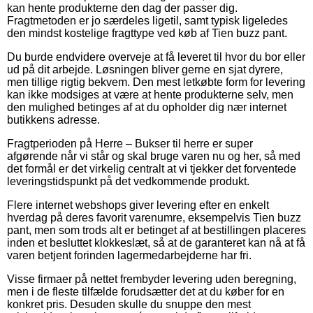
kan hente produkterne den dag der passer dig.
Fragtmetoden er jo særdeles ligetil, samt typisk ligeledes
den mindst kostelige fragttype ved køb af Tien buzz pant.
Du burde endvidere overveje at få leveret til hvor du bor eller
ud på dit arbejde. Løsningen bliver gerne en sjat dyrere,
men tillige rigtig bekvem. Den mest letkøbte form for levering
kan ikke modsiges at være at hente produkterne selv, men
den mulighed betinges af at du opholder dig nær internet
butikkens adresse.
Fragtperioden på Herre – Bukser til herre er super
afgørende når vi står og skal bruge varen nu og her, så med
det formål er det virkelig centralt at vi tjekker det forventede
leveringstidspunkt på det vedkommende produkt.
Flere internet webshops giver levering efter en enkelt
hverdag på deres favorit varenumre, eksempelvis Tien buzz
pant, men som trods alt er betinget af at bestillingen placeres
inden et besluttet klokkeslæt, så at de garanteret kan nå at få
varen betjent forinden lagermedarbejderne har fri.
Visse firmaer på nettet frembyder levering uden beregning,
men i de fleste tilfælde forudsætter det at du køber for en
konkret pris. Desuden skulle du snuppe den mest