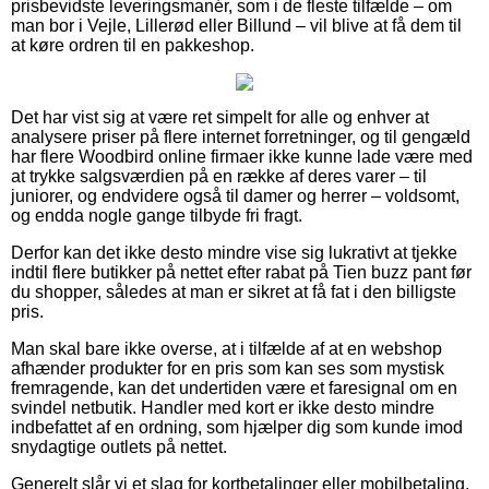
prisbevidste leveringsmanér, som i de fleste tilfælde – om
man bor i Vejle, Lillerød eller Billund – vil blive at få dem til
at køre ordren til en pakkeshop.
Det har vist sig at være ret simpelt for alle og enhver at
analysere priser på flere internet forretninger, og til gengæld
har flere Woodbird online firmaer ikke kunne lade være med
at trykke salgsværdien på en række af deres varer – til
juniorer, og endvidere også til damer og herrer – voldsomt,
og endda nogle gange tilbyde fri fragt.
Derfor kan det ikke desto mindre vise sig lukrativt at tjekke
indtil flere butikker på nettet efter rabat på Tien buzz pant før
du shopper, således at man er sikret at få fat i den billigste
pris.
Man skal bare ikke overse, at i tilfælde af at en webshop
afhænder produkter for en pris som kan ses som mystisk
fremragende, kan det undertiden være et faresignal om en
svindel netbutik. Handler med kort er ikke desto mindre
indbefattet af en ordning, som hjælper dig som kunde imod
snydagtige outlets på nettet.
Generelt slår vi et slag for kortbetalinger eller mobilbetaling.