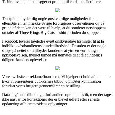
T-shirt, hvad end man søger et produkt til en dame eller herre.
Trustpilot tilbyder dig nogle ønskværdige muligheder for at
eftersøge en lang række øvrige forbrugeres observationer og på
grund af dette kan det være til hjælp, at du sonderer netshoppens
omtaler af Three Kings Big Cats T-shirt forinden du shopper.
Facebook leverer ligeledes evigt ønskværdige løsninger til at få
indblik i e-forhandlerens kundetilfredshed. Desuden er der nogle
shops på nettet som tilbyder kunderne at ytre en vurdering af
købsoplevelsen, hvilket tilmed må udnyttes til at få et indblik i
tidligere kunders oplevelser.
Vores website er reklamefinansieret. Vi hjælper et hold af e-handler
hvor vi præsenterer butikkernes tilbud, og høster kommission
forudsat vores brugere gennemfører en bestilling.
Data angående tilbud og e-forhandlere opretholdes tit, men der tages
ikke ansvar for korrektioner der er blevet udført efter seneste
opdatering af hjemmesidens oplysninger.