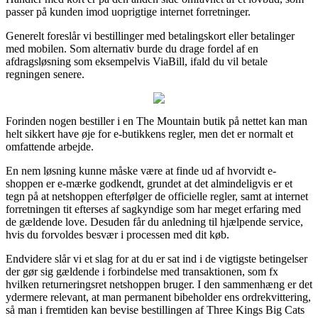
passer på kunden imod uoprigtige internet forretninger.
Generelt foreslår vi bestillinger med betalingskort eller betalinger
med mobilen. Som alternativ burde du drage fordel af en
afdragsløsning som eksempelvis ViaBill, ifald du vil betale
regningen senere.
Forinden nogen bestiller i en The Mountain butik på nettet kan man
helt sikkert have øje for e-butikkens regler, men det er normalt et
omfattende arbejde.
En nem løsning kunne måske være at finde ud af hvorvidt e-
shoppen er e-mærke godkendt, grundet at det almindeligvis er et
tegn på at netshoppen efterfølger de officielle regler, samt at internet
forretningen tit efterses af sagkyndige som har meget erfaring med
de gældende love. Desuden får du anledning til hjælpende service,
hvis du forvoldes besvær i processen med dit køb.
Endvidere slår vi et slag for at du er sat ind i de vigtigste betingelser
der gør sig gældende i forbindelse med transaktionen, som fx
hvilken returneringsret netshoppen bruger. I den sammenhæng er det
ydermere relevant, at man permanent bibeholder ens ordrekvittering,
så man i fremtiden kan bevise bestillingen af Three Kings Big Cats