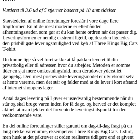
Vurderet til
3.6
ud af 5 stjerner baseret på
18
anmeldelser
Størstedelen af online forretninger foreslår i vore dage flere
fragtformer. En af de mest moderne er efterhånden
afhentningssteder, som gør at du kan hente ordren når det passer dig.
Leveringsformen er nemlig ekstremt ligetil, og desuden ligeledes
den prisbilligste leveringsmulighed ved køb af Three Kings Big Cats
T-shirt.
Du kunne lige så vel foretrække at få pakken leveret til din
privatbolig eller til adressen hvor du arbejder. Metoden er somme
tider en sjat mere omkostningsfuld, men derudover yderst let
gængelig. Den mest prisbevidste leveringsmodel er utvivlsomt selv
at hente varerne, men det står og falder med at du lever i kort afstand
af internet shoppens lager.
Antal dages levering på Løver er usædvanlig bestemmende når du
står og skal bruge varen inden for få dage, og herved er det komplet
aktuelt at man tjekker det forventede leveringstidspunkt for den
vedkommende vare.
En del online forretninger stiller garanti om dag-til-dag fragt på en
lang række varenumre, eksempelvis Three Kings Big Cats T-shirt,
men husk at det påkræver at orden realiseres tidligere end et givent