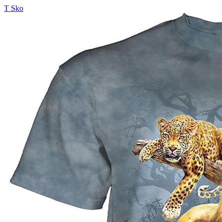
T Sko