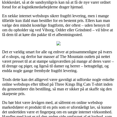
klokkeslæt, så at de sandsynligvis kan nå at få de nye varer ordnet
forud for at logistikmedarbejderne drager hjemad.
En række internet webshops sikrer fragtfri levering, men i mange
tilfælde kun ifald man bestiller for en bestemt pris. Ellers kan man
vælge den mindst kostelige fragtform, der oftest – uden hensyn til
om du opholder sig ved Viborg, Odder eller Grindsted – vil blive at
få dem til at køre din pakke til et afhentningssted.
Det er vældig smart for alle og enhver at prissammenligne på tværs
af e-shops, og derfor har masser af The Mountain outlets på nettet
været presset til at at stampe salgsværdien på mange af deres varer –
til drenge og piger, og ligeså til damer og herrer – betragteligt, og
endda nogle gange frembyde fragtfri levering.
Trods dette kan det alligevel være gavnligt at udforske nogle enkelte
online webshops efter tilbud på Three Kings Big Cats T-shirt inden
du gennemfører din bestilling, så man er sikker på at skaffe sig den
skarpeste pris.
Du bør blot være årvågen med, at såfremt en online webshop
markedsfører et produkt til en pris som er uforståeligt lav, så kunne
det undertiden være et fingerpeg om en uægte internet virksomhed.
Handler med kort er på den anden side omfavnet af et lovbud, som