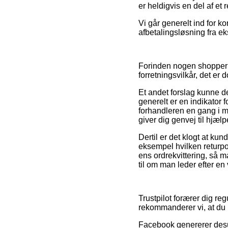
er heldigvis en del af et
Vi går generelt ind for k
afbetalingsløsning fra ek
Forinden nogen shoppe
forretningsvilkår, det er 
Et andet forslag kunne d
generelt er en indikator 
forhandleren en gang i m
giver dig genvej til hjæl
Dertil er det klogt at ku
eksempel hvilken returpo
ens ordrekvittering, så 
til om man leder efter en 
Trustpilot forærer dig reg
rekommanderer vi, at du
Facebook genererer desude