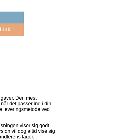
Link
udgaver. Den mest
når det passer ind i din
te leveringsmetode ved
Løsningen viser sig godt
ion vil dog altid vise sig
andlerens lager.