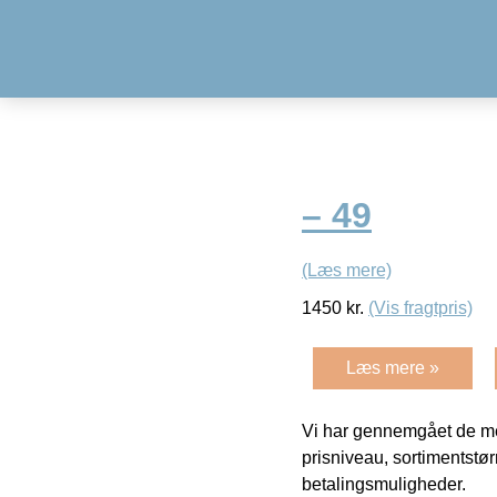
– 49
(Læs mere)
1450
kr.
(Vis fragtpris)
Læs mere »
Vi har gennemgået de mes
prisniveau, sortimentstø
betalingsmuligheder.