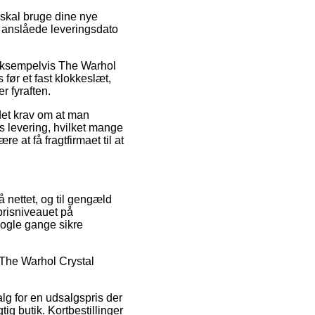
 skal bruge dine nye
n anslåede leveringsdato
, eksempelvis The Warhol
før et fast klokkeslæt,
r fyraften.
 det krav om at man
s levering, hvilket mange
 at få fragtfirmaet til at
 nettet, og til gengæld
risniveauet på
nogle gange sikre
å The Warhol Crystal
lg for en udsalgspris der
g butik. Kortbestillinger