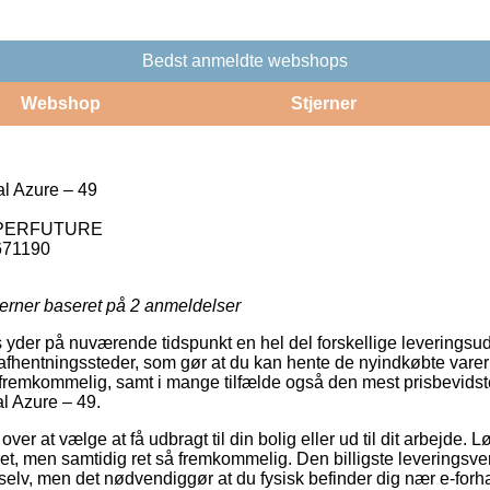
Bedst anmeldte webshops
Webshop
Stjerner
l Azure – 49
PERFUTURE
671190
jerner baseret på
2
anmeldelser
ets yder på nuværende tidspunkt en hel del forskellige leverings
afhentningssteder, som gør at du kan hente de nyindkøbte varer 
g fremkommelig, samt i mange tilfælde også den mest prisbevids
l Azure – 49.
er at vælge at få udbragt til din bolig eller ud til dit arbejde. 
, men samtidig ret så fremkommelig. Den billigste leveringsvers
selv, men det nødvendiggør at du fysisk befinder dig nær e-forh