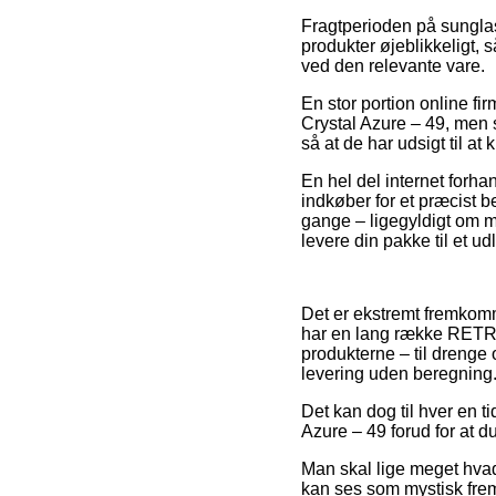
Fragtperioden på sunglas
produkter øjeblikkeligt,
ved den relevante vare.
En stor portion online f
Crystal Azure – 49, men s
så at de har udsigt til at
En hel del internet forhan
indkøber for et præcist 
gange – ligegyldigt om ma
levere din pakke til et u
Det er ekstremt fremkomme
har en lang række RETR
produkterne – til drenge
levering uden beregning
Det kan dog til hver en t
Azure – 49 forud for at du
Man skal lige meget hvad
kan ses som mystisk frem