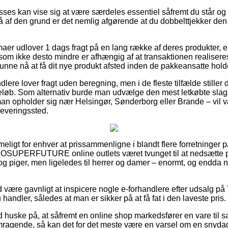
ses kan vise sig at være særdeles essentiel såfremt du står og
 så af den grund er det nemlig afgørende at du dobbelttjekker de
irmaer udlover 1 dags fragt på en lang række af deres produkter
om ikke desto mindre er afhængig af at transaktionen realiseres 
 kunne nå at få dit nye produkt afsted inden de pakkeansatte holde
dlere lover fragt uden beregning, men i de fleste tilfælde stiller
beløb. Som alternativ burde man udvælge den mest letkøbte slag
n opholder sig nær Helsingør, Sønderborg eller Brande – vil være
dleveringssted.
ligt for enhver at prissammenligne i blandt flere forretninger på
OSUPERFUTURE online outlets været tvunget til at nedsætte p
 og piger, men ligeledes til herrer og damer – enormt, og endda 
.
id være gavnligt at inspicere nogle e-forhandlere efter udsalg p
 handler, således at man er sikker på at få fat i den laveste pris.
 huske på, at såfremt en online shop markedsfører en vare til sa
ragende, så kan det for det meste være en varsel om en snydagti