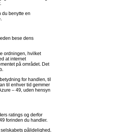
.
an du benytte en
.
heden bese dens
e ordningen, hvilket
d at internet
lementet på området. Det
b.
etydning for handlen, til
an til enhver tid gemmer
 Azure – 49, uden hensyn
ders ratings og derfor
9 forinden du handler.
 selskabets pålidelighed.