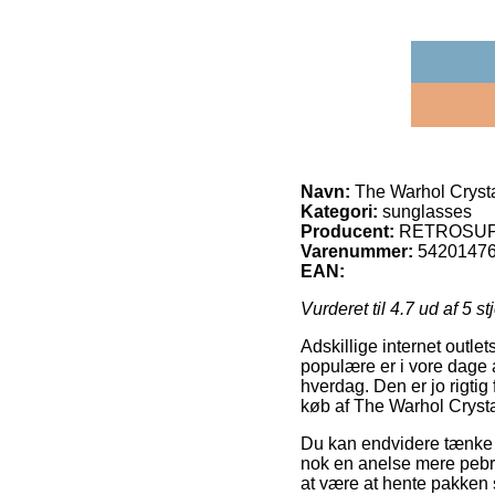
Navn:
The Warhol Crysta
Kategori:
sunglasses
Producent:
RETROSU
Varenummer:
5420147
EAN:
Vurderet til
4.7
ud af 5 st
Adskillige internet outl
populære er i vore dage 
hverdag. Den er jo rigti
køb af The Warhol Crysta
Du kan endvidere tænke ov
nok en anelse mere pebret
at være at hente pakken 