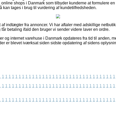
 online shops i Danmark som tilbyder kunderne at formulere en 
så kan tages i brug til vurdering af kundetilfredsheden.
af indtægter fra annoncer. Vi har aftaler med adskillige netbutikk
 får betaling ifald den bruger vi sender videre laver en ordre.
er og internet varehuse i Danmark opdateres fra tid til anden, 
der er blevet iværksat siden sidste opdatering af sidens oplysnin
1
1
1
1
1
1
1
1
1
1
1
1
1
1
1
1
1
1
1
1
1
1
1
1
1
1
1
1
1
1
1
1
1
1
1
1
1
1
1
1
1
1
1
1
1
1
1
1
1
1
1
1
1
1
1
1
1
1
1
1
1
1
1
1
1
1
1
1
1
1
1
1
1
1
1
1
1
1
1
1
1
1
1
1
1
1
1
1
1
1
1
1
1
1
1
1
1
1
1
1
1
1
1
1
1