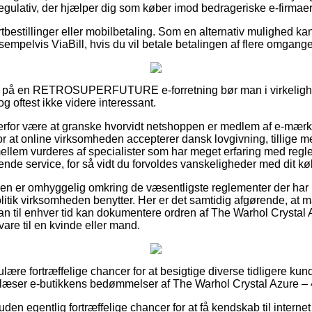
 regulativ, der hjælper dig som køber imod bedrageriske e-firmaer
ortbestillinger eller mobilbetaling. Som en alternativ mulighed k
sempelvis ViaBill, hvis du vil betale betalingen af flere omgange
r på en RETROSUPERFUTURE e-forretning bør man i virkelig
dog oftest ikke videre interessant.
erfor være at granske hvorvidt netshoppen er medlem af e-mærk
for at online virksomheden accepterer dansk lovgivning, tillige me
ellem vurderes af specialister som har meget erfaring med reg
pende service, for så vidt du forvoldes vanskeligheder med dit kø
nden er omhyggelig omkring de væsentligste reglementer der har b
litik virksomheden benytter. Her er det samtidig afgørende, at m
man til enhver tid kan dokumentere ordren af The Warhol Crystal
vare til en kvinde eller mand.
ulære fortræffelige chancer for at besigtige diverse tidligere kun
 læser e-butikkens bedømmelser af The Warhol Crystal Azure – 4
n egentlig fortræffelige chancer for at få kendskab til internet