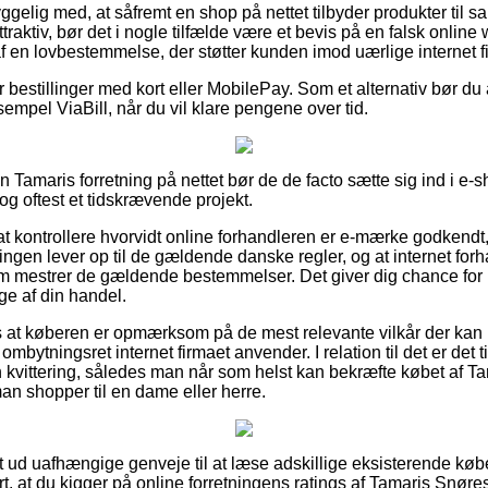
elig med, at såfremt en shop på nettet tilbyder produkter til s
ttraktiv, bør det i nogle tilfælde være et bevis på en falsk onli
t af en lovbestemmelse, der støtter kunden imod uærlige internet f
for bestillinger med kort eller MobilePay. Som et alternativ bør d
sempel ViaBill, når du vil klare pengene over tid.
n Tamaris forretning på nettet bør de de facto sætte sig ind i e
dog oftest et tidskrævende projekt.
t kontrollere hvorvidt online forhandleren er e-mærke godkendt, 
ningen lever op til de gældende danske regler, og at internet fo
m mestrer de gældende bestemmelser. Det giver dig chance for bi
ge af din handel.
es at køberen er opmærksom på de mest relevante vilkår der kan
mbytningsret internet firmaet anvender. I relation til det er det 
n kvittering, således man når som helst kan bekræfte købet af T
n shopper til en dame eller herre.
ldt ud uafhængige genveje til at læse adskillige eksisterende kø
rt, at du kigger på online forretningens ratings af Tamaris Snør