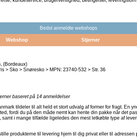
rrelse, kundeservice, brugervenlighed, betingelser, leveringsfor
Bedst anmeldte webshops
Webshop
Stjerner
, (Bordeaux)
s > Sko > Snøresko > MPN: 23740-532 > Str. 36
jerner baseret på
14
anmeldelser
rk tildeler til alt held et stort udvalg af former for fragt. En ynd
ssted, fordi du på den måde nemt kan hente din pakke når det pas
 samt i mange tilfælde ligeledes den mest letkøbte type af leve
lle produkterne til levering hjem til dig privat eller til adressen 