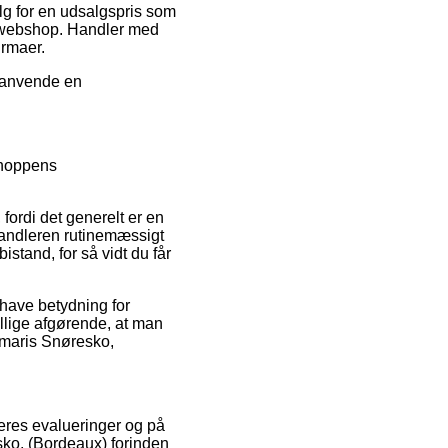
alg for en udsalgspris som
ne webshop. Handler med
irmaer.
u anvende en
-shoppens
fordi det generelt er en
rhandleren rutinemæssigt
stand, for så vidt du får
 have betydning for
tillige afgørende, at man
amaris Snøresko,
beres evalueringer og på
esko, (Bordeaux) forinden