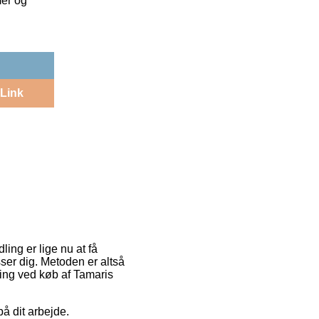
mer og
Link
ling er lige nu at få
ser dig. Metoden er altså
ring ved køb af Tamaris
på dit arbejde.