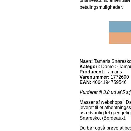
prisniveau, sortimentstø
betalingsmuligheder.
Navn:
Tamaris Snøresko
Kategori:
Dame > Tamari
Producent:
Tamaris
Varenummer:
1772690
EAN:
4064194759546
Vurderet til
3.8
ud af 5 st
Masser af webshops i Danma
leveret til et afhentning
usædvanlig let gængelig,
Snøresko, (Bordeaux).
Du bør også prøve at besti