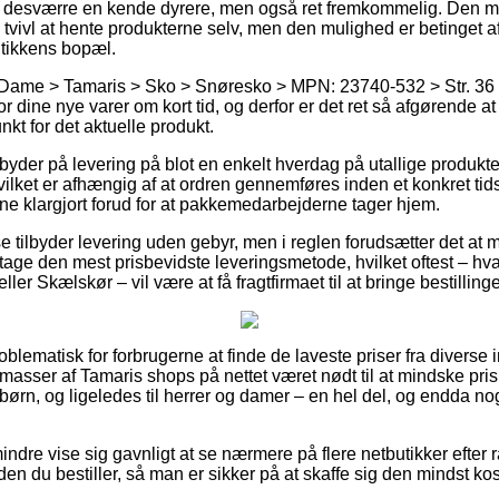
 desværre en kende dyrere, men også ret fremkommelig. Den me
 tvivl at hente produkterne selv, men den mulighed er betinget a
butikkens bopæl.
 Dame > Tamaris > Sko > Snøresko > MPN: 23740-532 > Str. 36 k
 for dine nye varer om kort tid, og derfor er det ret så afgørende 
kt for det aktuelle produkt.
 byder på levering på blot en enkelt hverdag på utallige produk
ilket er afhængig af at ordren gennemføres inden et konkret tid
rne klargjort forud for at pakkemedarbejderne tager hjem.
 tilbyder levering uden gebyr, men i reglen forudsætter det at 
ge den mest prisbevidste leveringsmetode, hvilket oftest – hva
r Skælskør – vil være at få fragtfirmaet til at bringe bestillinge
blematisk for forbrugerne at finde de laveste priser fra diverse in
asser af Tamaris shops på nettet været nødt til at mindske pri
g børn, og ligeledes til herrer og damer – en hel del, og endda 
indre vise sig gavnligt at se nærmere på flere netbutikker efter
n du bestiller, så man er sikker på at skaffe sig den mindst kost