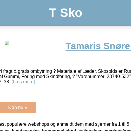
T Sko
Tamaris Snøre
 fragt & gratis ombytning ? Materiale af Læder, Skospids er R
 af Gummi, Foring med Skindforing, ? "Varenummer: 23740-532" 
7, 38,
(Læs mere)
Køb nu »
t populære webshops og anmeldt dem med stjerner fra 1 til 5 ud