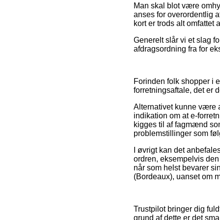
Man skal blot være omhygg
anses for overordentlig a
kort er trods alt omfatte
Generelt slår vi et slag 
afdragsordning fra for ek
Forinden folk shopper i e
forretningsaftale, det er 
Alternativet kunne være a
indikation om at e-forret
kigges til af fagmænd so
problemstillinger som føl
I øvrigt kan det anbefal
ordren, eksempelvis den o
når som helst bevarer si
(Bordeaux), uanset om ma
Trustpilot bringer dig fu
grund af dette er det sma