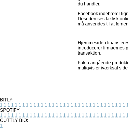
du handler.
Facebook indebærer lign
Desuden ses faktisk onlin
må anvendes til at forne
Hjemmesiden finansieres
introducerer firmaernes 
transaktion.
Fakta angående produkter
muligvis er iværksat side
BITLY:
1
1
1
1
1
1
1
1
1
1
1
1
1
1
1
1
1
1
1
1
1
1
1
1
1
1
1
1
1
1
1
1
1
1
SPOTIFY:
1
1
1
1
1
1
1
1
1
1
1
1
1
1
1
1
1
1
1
1
1
1
1
1
1
1
1
1
1
1
1
1
1
1
CUTTLY BIO:
1