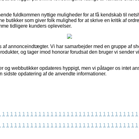
ende fuldkommen nyttige muligheder for at få kendskab til net
e butikker som giver folk mulighed for at skrive en kritik af ordr
mme tidligere kunders oplevelser.
 af annonceindtægter. Vi har samarbejder med en gruppe af shop
produkter, og tager imod honorar forudsat den bruger vi sender 
 og webbutikker opdateres hyppigt, men vi påtager os intet ansv
n sidste opdatering af de anvendte informationer.
1
1
1
1
1
1
1
1
1
1
1
1
1
1
1
1
1
1
1
1
1
1
1
1
1
1
1
1
1
1
1
1
1
1
1
1
1
1
1
1
1
1
1
1
1
1
1
1
1
1
1
1
1
1
1
1
1
1
1
1
1
1
1
1
1
1
1
1
1
1