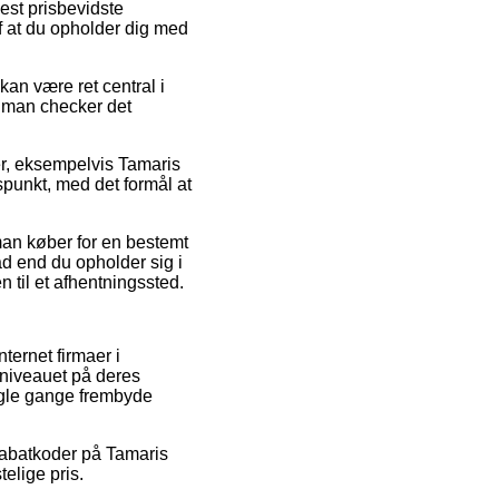
st prisbevidste
f at du opholder dig med
an være ret central i
at man checker det
ter, eksempelvis Tamaris
spunkt, med det formål at
man køber for en bestemt
d end du opholder sig i
n til et afhentningssted.
ternet firmaer i
sniveauet på deres
nogle gange frembyde
 rabatkoder på Tamaris
elige pris.