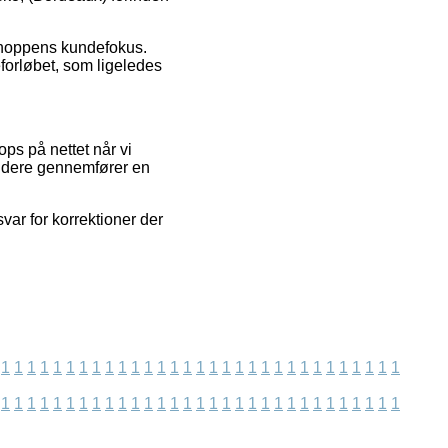
shoppens kundefokus.
eforløbet, som ligeledes
s på nettet når vi
videre gennemfører en
ar for korrektioner der
1
1
1
1
1
1
1
1
1
1
1
1
1
1
1
1
1
1
1
1
1
1
1
1
1
1
1
1
1
1
1
1
1
1
1
1
1
1
1
1
1
1
1
1
1
1
1
1
1
1
1
1
1
1
1
1
1
1
1
1
1
1