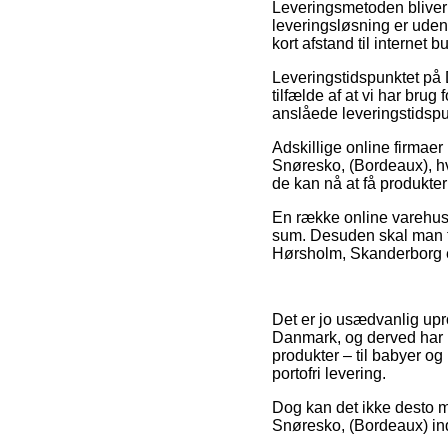
Leveringsmetoden bliver
leveringsløsning er uden
kort afstand til internet 
Leveringstidspunktet på
tilfælde af at vi har brug
anslåede leveringstidspun
Adskillige online firmaer
Snøresko, (Bordeaux), hv
de kan nå at få produkte
En række online varehuse
sum. Desuden skal man ta
Hørsholm, Skanderborg elle
Det er jo usædvanlig upro
Danmark, og derved har m
produkter – til babyer o
portofri levering.
Dog kan det ikke desto m
Snøresko, (Bordeaux) inde