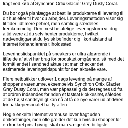
fragt ved køb af Synchron Ortix Glacier Grey Dusty Coral.
Du bør også planlægge at bestille produkterne til levering til
dit hus eller til hvor du arbejder. Leveringsmetoden viser sig
til tider lidt mere pebret, men samtidig særdeles
fremkommelig. Den mest betalelige leveringsform vil dog
altid være at du selv henter produkterne, hvilket
nødvendiggør at du fysisk befinder dig i kort afstand af
internet forhandlerens tilholdssted.
Leveringstidspunktet på sneakers er ultra afgørende i
tilfælde af at vi har brug for produktet omgående, så med det
formål er det i sandhed aktuelt at man checker det
estimerede leveringstidspunkt for den aktuelle vare.
Flere netbutikker udlover 1 dags levering på mange af
shoppens varenumre, eksempelvis Synchron Ortix Glacier
Grey Dusty Coral, men vær påpasselig da det regnes ud fra
at ordren indsendes forinden et fastsat klokkeslæt, således
at de højst sandsynligt kan nå at få de nye varer ud af døren
før pakkepersonalet har fyraften.
Nogle enkelte internet varehuse lover fragt uden
omkostninger, men ofte gælder det kun hvis du shopper for
en konkret pris. I øvrigt skal man vælge den billigste