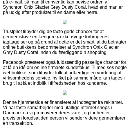
på e-mail, så man til enhver tid kan bevise ordren af
Synchron Ortix Glacier Grey Dusty Coral, hvad end man er
på udkig efter produkter til en dame eller herre.
Trustpilot tilbyder dig de facto gode chancer for at
gennemstøve en længere række øvrige forbrugeres
iagttagelser og på grund af dette er det smart, at du betragter
online butikkens bedømmelser af Synchron Ortix Glacier
Grey Dusty Coral inden du færdiggør din shopping.
Facebook præsterer også fuldstændig passelige chancer for
at få en idé om online firmaets kundefokus. Tilmed ses nogle
webbutikker som tilbyder folk at udfærdige en vurdering af
virksomhedens service, hvilket på samme måde kan tages i
brug til at få et indblik i tilfredsheden hos kunderne.
Denne hjemmeside er finansieret af indtægter fra reklamer.
Vi har faste samarbejder med utallige internet shops i
Danmark da vi promoverer deres varer, og indhenter
provision forudsat den person vi sender videre gennemfører
en transaktion.