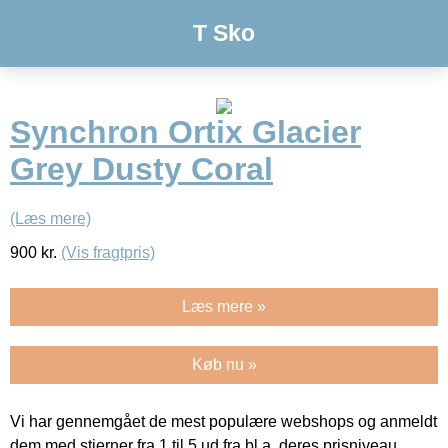
T Sko
Synchron Ortix Glacier
Grey Dusty Coral
(Læs mere)
900
kr.
(Vis fragtpris)
Læs mere »
Køb nu »
Vi har gennemgået de mest populære webshops og anmeldt
dem med stjerner fra 1 til 5 ud fra bl.a. deres prisniveau,