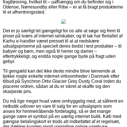
fragtløsning, hvilket tit – uafhængig om du befinder sig i
Odense, Nørresundby eller Ribe – er at få bragt produkterne
til et afhentningssted.
Det er jo særligt let gængeligt for os alle at søge sig frem til
priser på tværs af internet selskaber, og til tak har flertallet af
Karhu e-handler været presset til at at nedskære
udsalgspriserne på specielt deres bedst i test produkter – til
babyer og børn, men også til herrer og damer –
eftertrykkeligt, og endda nogle gange byde på fragt uden
gebyr.
Til gengæld kan det ikke desto mindre blive lønnende at
tjekke nogle enkelte internet virksomheder i Danmark efter
tilbud på Synchron Ortix Glacier Grey Dusty Coral inden du
placerer ordren, sådan at du er sikret at skaffe sig den
skarpeste pris.
Du må lige meget hvad være omhyggelig med, at såfremt en
netbutik udlover en vare til salg for en udsalgspris som
anses for himmelråbende fordelagtig, så er det mange
gange være et symbol på en uærlig internet butik. Køb med
gængse betalingskort er trods alt indbefattet af et regelsæt,
der dækker kunden imod uoprigtige online varehuse.