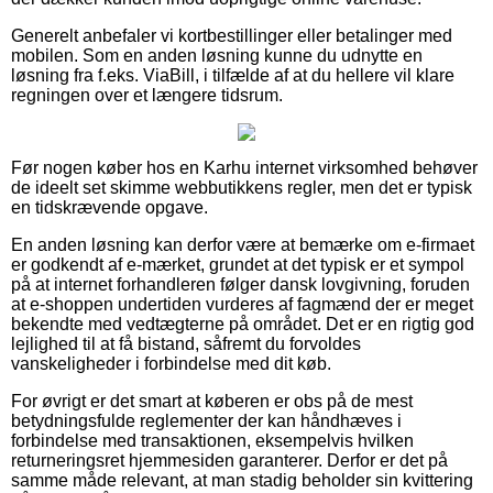
Generelt anbefaler vi kortbestillinger eller betalinger med
mobilen. Som en anden løsning kunne du udnytte en
løsning fra f.eks. ViaBill, i tilfælde af at du hellere vil klare
regningen over et længere tidsrum.
Før nogen køber hos en Karhu internet virksomhed behøver
de ideelt set skimme webbutikkens regler, men det er typisk
en tidskrævende opgave.
En anden løsning kan derfor være at bemærke om e-firmaet
er godkendt af e-mærket, grundet at det typisk er et sympol
på at internet forhandleren følger dansk lovgivning, foruden
at e-shoppen undertiden vurderes af fagmænd der er meget
bekendte med vedtægterne på området. Det er en rigtig god
lejlighed til at få bistand, såfremt du forvoldes
vanskeligheder i forbindelse med dit køb.
For øvrigt er det smart at køberen er obs på de mest
betydningsfulde reglementer der kan håndhæves i
forbindelse med transaktionen, eksempelvis hvilken
returneringsret hjemmesiden garanterer. Derfor er det på
samme måde relevant, at man stadig beholder sin kvittering