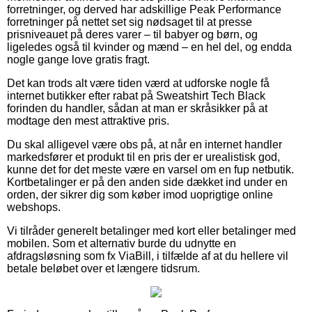
forretninger, og derved har adskillige Peak Performance
forretninger på nettet set sig nødsaget til at presse
prisniveauet på deres varer – til babyer og børn, og
ligeledes også til kvinder og mænd – en hel del, og endda
nogle gange love gratis fragt.
Det kan trods alt være tiden værd at udforske nogle få
internet butikker efter rabat på Sweatshirt Tech Black
forinden du handler, sådan at man er skråsikker på at
modtage den mest attraktive pris.
Du skal alligevel være obs på, at når en internet handler
markedsfører et produkt til en pris der er urealistisk god,
kunne det for det meste være en varsel om en fup netbutik.
Kortbetalinger er på den anden side dækket ind under en
orden, der sikrer dig som køber imod uoprigtige online
webshops.
Vi tilråder generelt betalinger med kort eller betalinger med
mobilen. Som et alternativ burde du udnytte en
afdragsløsning som fx ViaBill, i tilfælde af at du hellere vil
betale beløbet over et længere tidsrum.