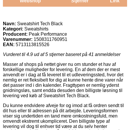
Webshop
Stjerner
Link
Navn:
Sweatshirt Tech Black
Kategori:
Sweatshirts
Producent:
Peak Performance
Varenummer:
1508311760951
EAN:
5713113815526
Vurderet til
4.9
ud af 5 stjerner baseret på
41
anmeldelser
Masser af shops på nettet giver nu om stunder et hav af
forskellige muligheder for levering. En af dem der er mest
anvendt er i dag at få leveret til et udleveringssted, hvor det
nemlig er ret fleksibelt for dig at kunne hente dine varer når
det passer ind i din kalender. Fragttypen er nemlig yderst
gnidningsløs, samt endda desuden den billigste løsning til
levering ved køb af Sweatshirt Tech Black.
Du kunne endvidere afveje for og imod at få ordren sendt til
dit hus eller til adressen på dit arbejde. Leveringsformen
viser sig undertiden en tand mere omkostningsfuld, men
omvendt ekstremt ukompliceret. Den billigste type af
levering vil dog til enhver tid være at du selv henter