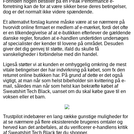
Forinden nogen bestiller på en Peak Performance e-
forretning kan de for at være sikker bese deres betingelser,
dog er det normalt ikke videre spændende.
Et alternativt forslag kunne måske være at se nærmere på
hvorvidt online firmaet er medlem af e-mærket, fordi det ofte
er en tilkendegivelse af at e-butikken efterlever de gældende
danske regler, foruden at e-handlen undertiden undersøges
af specialister der kender til lovene på området. Desuden
giver det dig genvej til støtte, ifald du skulle få
vanskeligheder i forbindelse med din handel.
Ligeså støtter vi at kunden er omhyggelig omkring de mest
vitale betingelser der har indvirkning på købet, som fx den
returret online butikken har. På grund af dette er det også
vigtigt, at man når som helst bibeholder sin kvittering på e-
mail, således man når som helst kan bekræfte købet af
Sweatshirt Tech Black, uanset om du skal købe gave til en
voksen eller et barn.
Trustpilot indebærer en lang række gunstige muligheder for
at se nærmere på flere eksisterende brugeres omtaler og
herved kan det anbefales, at du verificerer e-handlens kritik
af Sweatshirt Tech Black før du shopper.