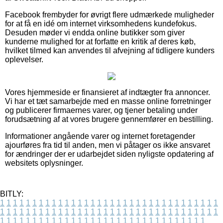
Facebook frembyder for øvrigt flere udmærkede muligheder
for at få en idé om internet virksomhedens kundefokus.
Desuden møder vi endda online butikker som giver
kunderne mulighed for at forfatte en kritik af deres køb,
hvilket tilmed kan anvendes til afvejning af tidligere kunders
oplevelser.
Vores hjemmeside er finansieret af indtægter fra annoncer.
Vi har et tæt samarbejde med en masse online forretninger
og publicerer firmaernes varer, og tjener betaling under
forudsætning af at vores brugere gennemfører en bestilling.
Informationer angående varer og internet foretagender
ajourføres fra tid til anden, men vi påtager os ikke ansvaret
for ændringer der er udarbejdet siden nyligste opdatering af
websitets oplysninger.
BITLY:
1
1
1
1
1
1
1
1
1
1
1
1
1
1
1
1
1
1
1
1
1
1
1
1
1
1
1
1
1
1
1
1
1
1
1
1
1
1
1
1
1
1
1
1
1
1
1
1
1
1
1
1
1
1
1
1
1
1
1
1
1
1
1
1
1
1
1
1
1
1
1
1
1
1
1
1
1
1
1
1
1
1
1
1
1
1
1
1
1
1
1
1
1
1
1
1
1
1
1
1