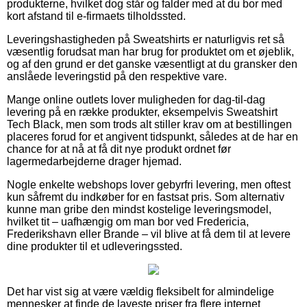
produkterne, hvilket dog står og falder med at du bor med
kort afstand til e-firmaets tilholdssted.
Leveringshastigheden på Sweatshirts er naturligvis ret så
væsentlig forudsat man har brug for produktet om et øjeblik,
og af den grund er det ganske væsentligt at du gransker den
anslåede leveringstid på den respektive vare.
Mange online outlets lover muligheden for dag-til-dag
levering på en række produkter, eksempelvis Sweatshirt
Tech Black, men som trods alt stiller krav om at bestillingen
placeres forud for et angivent tidspunkt, således at de har en
chance for at nå at få dit nye produkt ordnet før
lagermedarbejderne drager hjemad.
Nogle enkelte webshops lover gebyrfri levering, men oftest
kun såfremt du indkøber for en fastsat pris. Som alternativ
kunne man gribe den mindst kostelige leveringsmodel,
hvilket tit – uafhængig om man bor ved Fredericia,
Frederikshavn eller Brande – vil blive at få dem til at levere
dine produkter til et udleveringssted.
Det har vist sig at være vældig fleksibelt for almindelige
mennesker at finde de laveste priser fra flere internet