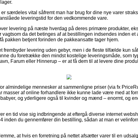
lager.
r særdeles vital såfremt man har brug for dine nye varer straks,
n anslåede leveringstid for den vedkommende vare.
over levering på næste hverdag på deres primære produkter, e
agtsom da det betinges af at bestillingen indsendes inden et af
 få pakken betjent forinden de pakkeansatte tager hjem.
t frembyder levering uden gebyr, men i de fleste tilfælde kun så
 kunne du foretrække den mindst kostelige leveringsmåde, som typ
n, Farum eller Hinnerup – er at få dem til at levere dine produkt
it for almindelige mennesker at sammenligne priser (via fx PriceR
r masser af online forhandlere ikke kunne lade være med at fo
g babyer, og yderligere også til kvinder og mænd – enormt, og 
ver en tid vise sig indbringende at eftergå diverse internet webs
inden du gennemfører din bestilling, sådan at man er velinform
lemme, at hvis en forretning på nettet afsætter varer til en udsal