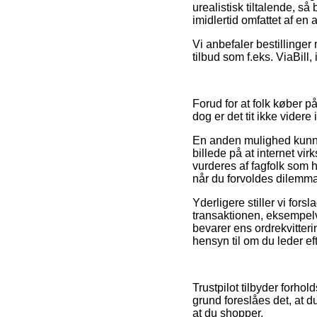
urealistisk tiltalende, s
imidlertid omfattet af e
Vi anbefaler bestillinge
tilbud som f.eks. ViaBill,
Forud for at folk køber 
dog er det tit ikke videre 
En anden mulighed kunne 
billede på at internet vi
vurderes af fagfolk som 
når du forvoldes dilemma
Yderligere stiller vi fo
transaktionen, eksempelvis
bevarer ens ordrekvitte
hensyn til om du leder eft
Trustpilot tilbyder forho
grund foreslåes det, at
at du shopper.