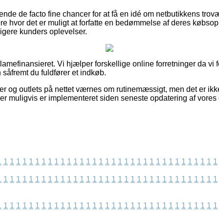
de de facto fine chancer for at få en idé om netbutikkens trovær
re hvor det er muligt at forfatte en bedømmelse af deres købso
dligere kunders oplevelser.
mefinansieret. Vi hjælper forskellige online forretninger da vi 
n såfremt du fuldfører et indkøb.
 og outlets på nettet værnes om rutinemæssigt, men det er ikke 
der muligvis er implementeret siden seneste opdatering af vores 
1
1
1
1
1
1
1
1
1
1
1
1
1
1
1
1
1
1
1
1
1
1
1
1
1
1
1
1
1
1
1
1
1
1
1
1
1
1
1
1
1
1
1
1
1
1
1
1
1
1
1
1
1
1
1
1
1
1
1
1
1
1
1
1
1
1
1
1
1
1
1
1
1
1
1
1
1
1
1
1
1
1
1
1
1
1
1
1
1
1
1
1
1
1
1
1
1
1
1
1
1
1
1
1
1