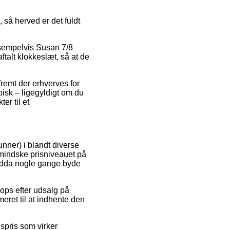
 så herved er det fuldt
ksempelvis Susan 7/8
talt klokkeslæt, så at de
fremt der erhverves for
isk – ligegyldigt om du
er til et
unner) i blandt diverse
rmindske prisniveauet på
endda nogle gange byde
hops efter udsalg på
eret til at indhente den
gspris som virker