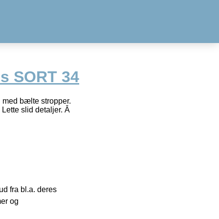
ns SORT 34
g med bælte stropper.
ette slid detaljer. Â
 fra bl.a. deres
mer og