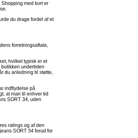
d. Shopping med kort er
se.
rde du drage fordel af et
ens forretningsaftale,
, hvilket typisk er et
e butikken undertiden
 du anledning til støtte,
r indflydelse på
t, at man til enhver tid
jeans SORT 34, uden
res ratings og af den
 jeans SORT 34 forud for