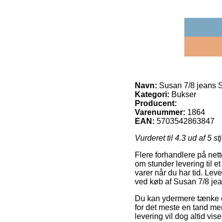
Navn:
Susan 7/8 jeans
Kategori:
Bukser
Producent:
Varenummer:
1864
EAN:
5703542863847
Vurderet til
4.3
ud af 5 st
Flere forhandlere på net
om stunder levering til e
varer når du har tid. Lev
ved køb af Susan 7/8 j
Du kan ydermere tænke ove
for det meste en tand me
levering vil dog altid vis