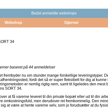
Bedst anmeldte webshops
Webshop
Stjerner
 SORT 34
jerner baseret på
44
anmeldelser
tet frembyder nu om stunder mange forskellige leveringstyper. 
t afhentningssted, fordi det så er super fleksibelt for dig at kun
eringsmetoden er nemlig rigtig nem, samt tit ligeledes den mest 
eans SORT 34.
r at få varerne leveret til din private bopæl eller ud til din ar
re omkostningsfuld, men derudover ret fremkommelig. Den minds
e sig at være at hente varerne selv, som jo forudsætter at du fysisk