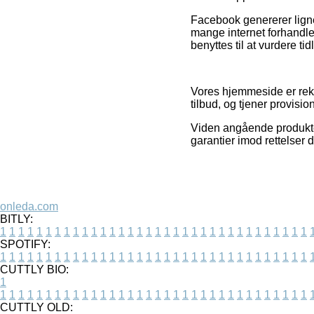
Facebook genererer lignen
mange internet forhandle
benyttes til at vurdere ti
Vores hjemmeside er rekla
tilbud, og tjener provisio
Viden angående produkter
garantier imod rettelser 
onleda.com
BITLY:
1
1
1
1
1
1
1
1
1
1
1
1
1
1
1
1
1
1
1
1
1
1
1
1
1
1
1
1
1
1
1
1
1
1
SPOTIFY:
1
1
1
1
1
1
1
1
1
1
1
1
1
1
1
1
1
1
1
1
1
1
1
1
1
1
1
1
1
1
1
1
1
1
CUTTLY BIO:
1
1
1
1
1
1
1
1
1
1
1
1
1
1
1
1
1
1
1
1
1
1
1
1
1
1
1
1
1
1
1
1
1
1
1
CUTTLY OLD: