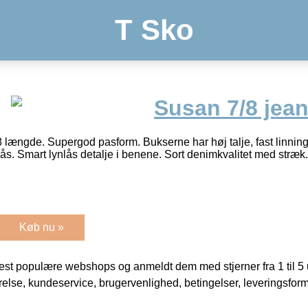
T Sko
Susan 7/8 jea
8 længde. Supergod pasform. Bukserne har høj talje, fast linnin
. Smart lynlås detalje i benene. Sort denimkvalitet med stræk. L
Køb nu »
t populære webshops og anmeldt dem med stjerner fra 1 til 5 ud
rrelse, kundeservice, brugervenlighed, betingelser, leveringsfor