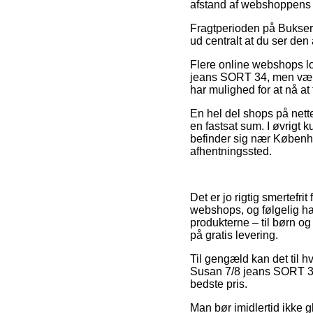
afstand af webshoppens 
Fragtperioden på Bukser e
ud centralt at du ser de
Flere online webshops l
jeans SORT 34, men vær v
har mulighed for at nå at
En hel del shops på nette
en fastsat sum. I øvrigt
befinder sig nær Københav
afhentningssted.
Det er jo rigtig smertefr
webshops, og følgelig ha
produkterne – til børn o
på gratis levering.
Til gengæld kan det til h
Susan 7/8 jeans SORT 34 
bedste pris.
Man bør imidlertid ikke g