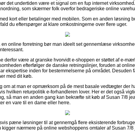
å bør det undertiden være et signal om en fup internet virksomhe
n anordning, som skærmer folk overfor bedrageriske online varehu
r med kort eller betalinger med mobilen. Som en anden løsning bu
 ifald du efterspørger at klare omkostningerne over flere uger.
på en online forretning bør man ideelt set gennemlæse virksomhed
interessant.
derfor være at granske hvorvidt e-shoppen er støttet af e-mærket
rksomheden efterfølger de danske retningslinjer, foruden at onlin
har ekspertise inden for bestemmelserne på området. Desuden får
er med dit køb.
rslag om at man er opmærksom på de mest basale vedtægter der ha
 hvilken returpolitik e-forhandleren lover. Her er det også vigtig
ring, så man en anden gang kan bekræfte sit køb af Susan 7/8 
er en vare til en dame eller herre.
ldsvis pæne løsninger til at gennemgå flere eksisterende forbruge
 du kigger nærmere på online webshoppens omtaler af Susan 7/8