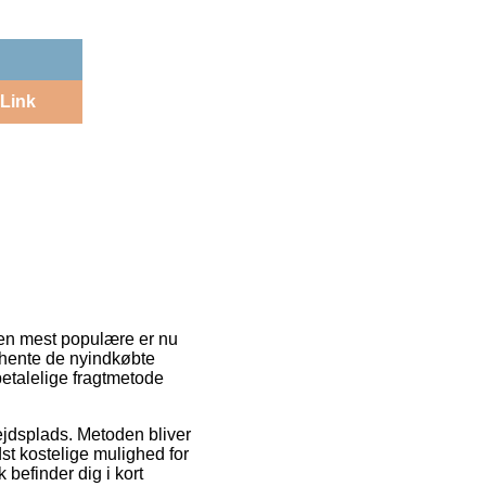
Link
Den mest populære er nu
ne hente de nyindkøbte
betalelige fragtmetode
bejdsplads. Metoden bliver
t kostelige mulighed for
 befinder dig i kort