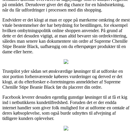
på området. Derudover giver det dig chance for en håndsrækning,
når du får udfordringer i processen med din shopping.
Endvidere er det klogt at man er oppe på mærkerne omkring de mest
vitale bestemmelser der har betydning for bestillingen, for eksempel
hvilken ombytningspolitik online shoppen anvender. På grund af
dette er det desuden vigtigt, at man altid bevarer sin ordrekvittering,
således man senere kan dokumentere sin ordre af Supreme Chenille
Stipe Beanie Black, uafhængig om du efterspørger produkter til en
dame eller herre.
Trustpilot yder sådan set ønskværdige løsninger til at udforske en
stor portion forhenværende køberes vurderinger og derved er det
klogt, at du efterforsker e-forretningens anmeldelser af Supreme
Chenille Stipe Beanie Black før du placerer din ordre.
Facebook leverer desuden egentlig gunstige løsninger til at få et kig
ind i netbutikkens kundetilfredshed. Foruden det er der endda
internet handler som giver folk mulighed for at udforme en omtale af
deres købsoplevelse, som også burde udnyttes til afvejning af
tidligere kunders oplevelser.