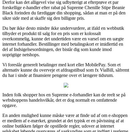
Derfor kan det alligevel vise sig udbytterigt at efterprøve et par
forskellige e-handler efter rabat på Supreme Chenille Stipe Beanie
Black forinden du færdiggør din shopping, sådan at man er på den
sikre side med at skaffe sig den billigste pris.
Du bør ikke desto mindre ikke undervurdere, at ifald en webbutik
tilbyder et produkt til salg for en pris som er kolossalt
overkommelig, kunne det undertiden være en varsel om en uægte
internet forhandler. Bestillinger med betalingskort er imidlertid en
del af Indsigelsesordningen, der bistår dig som kunde imod
uoprigtige netshops.
Vi foreslår generelt betalinger med kort eller MobilePay. Som et
alternativ kunne du overveje et afdragstilbud som fx ViaBill, såfremt
du har i sinde at finansiere pengene over et længere tidsrum.
Inden folk shopper hos en Supreme e-forhandler kan de reelt se på
webshoppens handelsvilkår, det er dog normalt en omfattende
opgave.
En anden mulighed kunne måske være at finde ud af om e-shoppen
er medlem af e-mærket, grundet at det typisk er en påvisning af at
online butikken følger de opstillede regler, udover at internet
selskabet løbende overværes af sagkyndige som er indført i reglerne