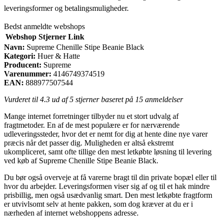
leveringsformer og betalingsmuligheder.
Bedst anmeldte webshops
Webshop
Stjerner
Link
Navn:
Supreme Chenille Stipe Beanie Black
Kategori:
Huer & Hatte
Producent:
Supreme
Varenummer:
4146749374519
EAN:
888977507544
Vurderet til
4.3
ud af 5 stjerner baseret på
15
anmeldelser
Mange internet forretninger tilbyder nu et stort udvalg af
fragtmetoder. En af de mest populære er for nærværende
udleveringssteder, hvor det er nemt for dig at hente dine nye varer
præcis når det passer dig. Muligheden er altså ekstremt
ukompliceret, samt ofte tillige den mest letkøbte løsning til levering
ved køb af Supreme Chenille Stipe Beanie Black.
Du bør også overveje at få varerne bragt til din private bopæl eller til
hvor du arbejder. Leveringsformen viser sig af og til et hak mindre
prisbillig, men også usædvanlig smart. Den mest letkøbte fragtform
er utvivlsomt selv at hente pakken, som dog kræver at du er i
nærheden af internet webshoppens adresse.