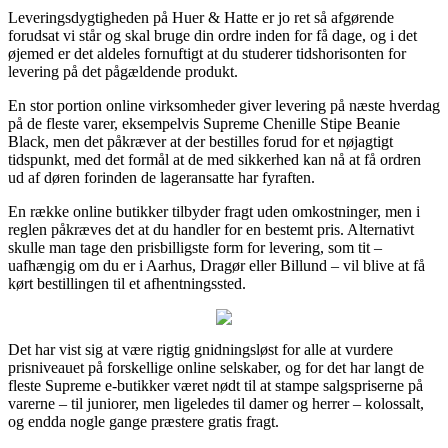
Leveringsdygtigheden på Huer & Hatte er jo ret så afgørende
forudsat vi står og skal bruge din ordre inden for få dage, og i det
øjemed er det aldeles fornuftigt at du studerer tidshorisonten for
levering på det pågældende produkt.
En stor portion online virksomheder giver levering på næste hverdag
på de fleste varer, eksempelvis Supreme Chenille Stipe Beanie
Black, men det påkræver at der bestilles forud for et nøjagtigt
tidspunkt, med det formål at de med sikkerhed kan nå at få ordren
ud af døren forinden de lageransatte har fyraften.
En række online butikker tilbyder fragt uden omkostninger, men i
reglen påkræves det at du handler for en bestemt pris. Alternativt
skulle man tage den prisbilligste form for levering, som tit –
uafhængig om du er i Aarhus, Dragør eller Billund – vil blive at få
kørt bestillingen til et afhentningssted.
Det har vist sig at være rigtig gnidningsløst for alle at vurdere
prisniveauet på forskellige online selskaber, og for det har langt de
fleste Supreme e-butikker været nødt til at stampe salgspriserne på
varerne – til juniorer, men ligeledes til damer og herrer – kolossalt,
og endda nogle gange præstere gratis fragt.