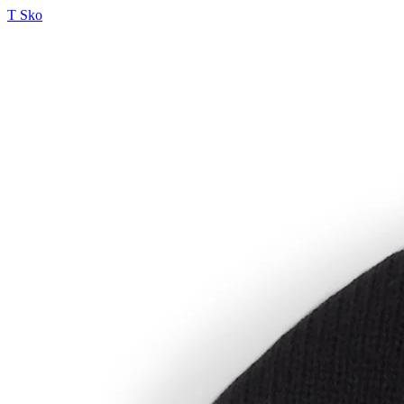
T Sko