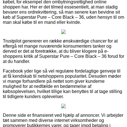
købet, for eksempel den ombytningsrettighed online
shoppen har. Her er det tilmed essesentielt, at man stadig
bevarer ens ordrekvittering, så man senere kan bevidne sit
køb af Superstar Pure – Core Black – 36, uden hensyn til om
man skal købe til en mand eller kvinde.
Trustpilot genererer en række ønskværdige chancer for at
eftergå ret mange nuværende konsumenters tanker og
derved er det at foretrække, at du bliver klogere på e-
shoppens kritik af Superstar Pure – Core Black – 36 forud for
at du handler.
Facebook yder lige så vel regulære fordelagtige genveje til
at få kendskab til netshoppens popularitet. Desuden møder
vi mange forhandlere på nettet som giver kunderne
mulighed for at nedfælde en bedømmelse af
købsoplevelsen, hvilket tillige kan benyttes til at tage stilling
til tidligere kunders oplevelser.
Denne side er finansieret ved hjælp af annoncer. Vi arbejder
tæt sammen med diverse internet virksomheder og
promoverer butikkernes varer, og tager imod betaling i