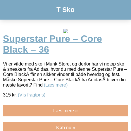
T Sko
Superstar Pure – Core
Black – 36
Vi er vilde med sko i Munk Store, og derfor har vi netop sko
& sneakers fra Adidas, hvor du med denne Superstar Pure –
Core BlackÂ får en sikker vinder til både hverdag og fest.
Måske Superstar Pure – Core BlackÂ fra AdidasÂ bliver din
næste favorit? Find
(Læs mere)
315
kr.
(Vis fragtpris)
Læs mere »
Køb nu »