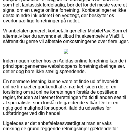
som helt fantastisk fordelagtig, bør det for det meste være et
signal om en uægte online forretning. Kortbetalinger er ikke
desto mindre inkluderet i en vedtægt, der beskytter os
overfor uærlige forretninger på nettet.
Vi anbefaler generelt kortbetalinger eller MobilePay. Som et
alternativ bør du anvende et tilbud fra eksempelvis ViaBill,
såfremt du gerne vil afbetale omkostningerne over flere uger.
Inden nogen køber hos en Adidas online forretning kan de i
princippet gennemse webshoppens forretningsbetingelser,
det er dog bare ikke særlig spændende.
En nemmere løsning kunne være at finde ud af hvorvidt
online firmaet er godkendt af e-mærket, siden det er en
forsikring om at online forretningen forstår de opstillede
regler, foruden at internet forretningen fra tid til anden ses til
af specialister som forstår de gældende vilkår. Det er en
rigtig god mulighed for support, ifald du udsættes for
udfordringer ved din handel.
Ligeledes er det anbefalelsesværdigt at man er vaks
omkring de grundlæggende retningslinjer gældende for