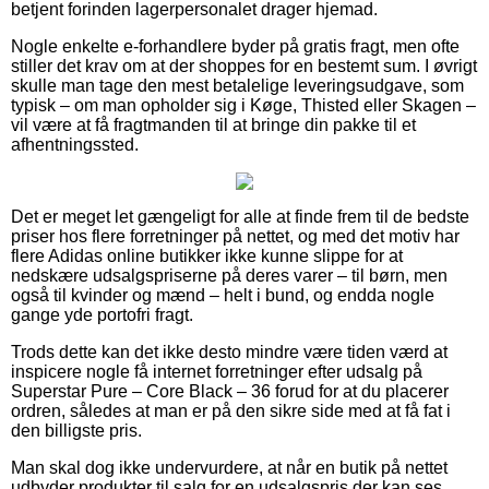
betjent forinden lagerpersonalet drager hjemad.
Nogle enkelte e-forhandlere byder på gratis fragt, men ofte
stiller det krav om at der shoppes for en bestemt sum. I øvrigt
skulle man tage den mest betalelige leveringsudgave, som
typisk – om man opholder sig i Køge, Thisted eller Skagen –
vil være at få fragtmanden til at bringe din pakke til et
afhentningssted.
Det er meget let gængeligt for alle at finde frem til de bedste
priser hos flere forretninger på nettet, og med det motiv har
flere Adidas online butikker ikke kunne slippe for at
nedskære udsalgspriserne på deres varer – til børn, men
også til kvinder og mænd – helt i bund, og endda nogle
gange yde portofri fragt.
Trods dette kan det ikke desto mindre være tiden værd at
inspicere nogle få internet forretninger efter udsalg på
Superstar Pure – Core Black – 36 forud for at du placerer
ordren, således at man er på den sikre side med at få fat i
den billigste pris.
Man skal dog ikke undervurdere, at når en butik på nettet
udbyder produkter til salg for en udsalgspris der kan ses