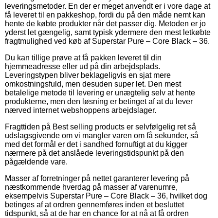
leveringsmetoder. En der er meget anvendt er i vore dage at
få leveret til en pakkeshop, fordi du på den måde nemt kan
hente de købte produkter når det passer dig. Metoden er jo
yderst let gængelig, samt typisk ydermere den mest letkøbte
fragtmulighed ved køb af Superstar Pure – Core Black – 36.
Du kan tillige prøve at få pakken leveret til din
hjemmeadresse eller ud på din arbejdsplads.
Leveringstypen bliver beklageligvis en sjat mere
omkostningsfuld, men desuden super let. Den mest
betalelige metode til levering er unægtelig selv at hente
produkterne, men den løsning er betinget af at du lever
nærved internet webshoppens arbejdslager.
Fragttiden på Best selling products er selvfølgelig ret så
udslagsgivende om vi mangler varen om få sekunder, så
med det formål er det i sandhed fornuftigt at du kigger
nærmere på det anslåede leveringstidspunkt på den
pågældende vare.
Masser af forretninger på nettet garanterer levering på
næstkommende hverdag på masser af varenumre,
eksempelvis Superstar Pure – Core Black – 36, hvilket dog
betinges af at ordren gennemføres inden et besluttet
tidspunkt, så at de har en chance for at nå at få ordren