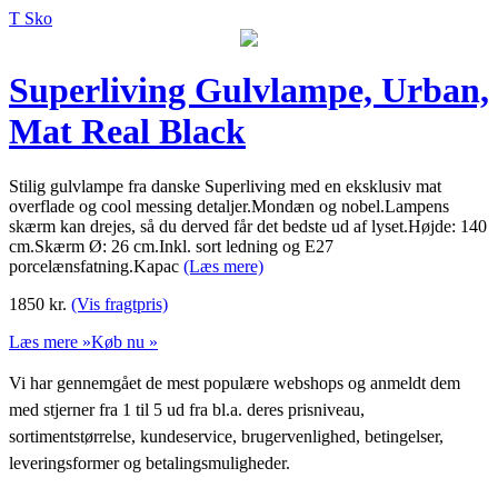
T Sko
Superliving Gulvlampe, Urban,
Mat Real Black
Stilig gulvlampe fra danske Superliving med en eksklusiv mat
overflade og cool messing detaljer.Mondæn og nobel.Lampens
skærm kan drejes, så du derved får det bedste ud af lyset.Højde: 140
cm.Skærm Ø: 26 cm.Inkl. sort ledning og E27
porcelænsfatning.Kapac
(Læs mere)
1850
kr.
(Vis fragtpris)
Læs mere »
Køb nu »
Vi har gennemgået de mest populære webshops og anmeldt dem
med stjerner fra 1 til 5 ud fra bl.a. deres prisniveau,
sortimentstørrelse, kundeservice, brugervenlighed, betingelser,
leveringsformer og betalingsmuligheder.