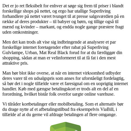
Det er jo ret fleksibelt for enhver at søge sig frem til priser i blandt
forskellige shops på nettet, og ergo har utallige Superliving
forhandlere på nettet været tvunget til at presse salgsværdien på en
række af deres produkter – til babyer og børn, og tillige også til
mænd og kvinder – markant, og endda nogle gange præstere fragt
uden omkostninger.
Men det kan trods alt vise sig indbringende at analysere et par
forskellige internet foretagender efter rabat på Superliving
Gulvlampe, Urban, Mat Real Black forud for at du færdiggør din
shopping, sådan at man er velinformeret til at få fat i den mest
attraktive pris.
Man bør blot ikke overse, at når en internet virksomhed udbyder
deres varer til en udsalgspris som anses for uforståeligt fordelagtig,
så bør det i nogle tilfælde være et faresignal om en uoprigtig internet
handler. Køb med gængse betalingskort er trods alt en del af en
forordning, hvilket bistår folk overfor uægte online varehuse.
Vi tilråder kortbetalinger eller mobilbetaling. Som et alternativ bør
du drage nytte af et afbetalingstilbud fra eksempelvis ViaBill, i
tilfælde af at du gerne vil afdrage betalingen af flere omgange.