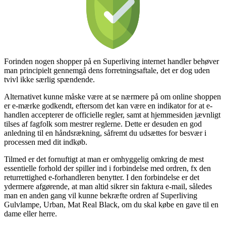
Forinden nogen shopper på en Superliving internet handler behøver
man principielt gennemgå dens forretningsaftale, det er dog uden
tvivl ikke særlig spændende.
Alternativet kunne måske være at se nærmere på om online shoppen
er e-mærke godkendt, eftersom det kan være en indikator for at e-
handlen accepterer de officielle regler, samt at hjemmesiden jævnligt
tilses af fagfolk som mestrer reglerne. Dette er desuden en god
anledning til en håndsrækning, såfremt du udsættes for besvær i
processen med dit indkøb.
Tilmed er det fornuftigt at man er omhyggelig omkring de mest
essentielle forhold der spiller ind i forbindelse med ordren, fx den
returrettighed e-forhandleren benytter. I den forbindelse er det
ydermere afgørende, at man altid sikrer sin faktura e-mail, således
man en anden gang vil kunne bekræfte ordren af Superliving
Gulvlampe, Urban, Mat Real Black, om du skal købe en gave til en
dame eller herre.