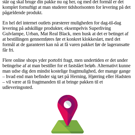
står og skal bruge din pakke nu og her, og med det formål er det
komplet fornuftigt at man studerer tidshorisonten for levering på det
pågældende produkt.
En hel del internet outlets præsterer muligheden for dag-til-dag
levering på adskillige produkter, eksempelvis Superliving
Gulvlampe, Urban, Mat Real Black, men husk at det er betinget af
at bestillingen gennemføres før et konkret klokkeslæt, med det
formål at de garanteret kan nå at få varen pakket før de lageransatte
får fri.
Flere online shops yder portofri fragt, men undertiden er det under
betingelse af at man bestiller for et fastslået beløb. Alternativt kunne
man udse dig den mindst kostelige fragtmulighed, der mange gange
– hvad end man befinder sig tæt på Herning, Hjørring eller Hadsten
– vil være at få fragtmanden til at bringe pakken til et
udleveringssted.