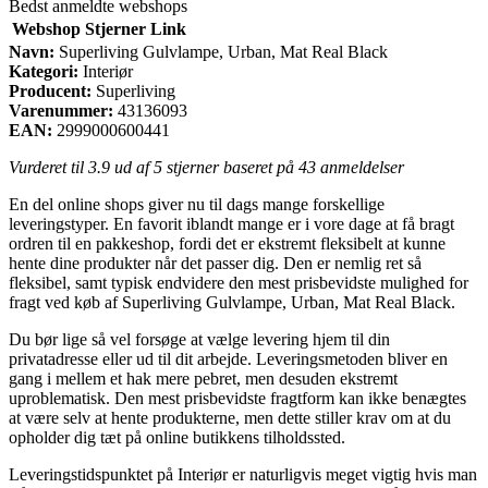
Bedst anmeldte webshops
Webshop
Stjerner
Link
Navn:
Superliving Gulvlampe, Urban, Mat Real Black
Kategori:
Interiør
Producent:
Superliving
Varenummer:
43136093
EAN:
2999000600441
Vurderet til
3.9
ud af 5 stjerner baseret på
43
anmeldelser
En del online shops giver nu til dags mange forskellige
leveringstyper. En favorit iblandt mange er i vore dage at få bragt
ordren til en pakkeshop, fordi det er ekstremt fleksibelt at kunne
hente dine produkter når det passer dig. Den er nemlig ret så
fleksibel, samt typisk endvidere den mest prisbevidste mulighed for
fragt ved køb af Superliving Gulvlampe, Urban, Mat Real Black.
Du bør lige så vel forsøge at vælge levering hjem til din
privatadresse eller ud til dit arbejde. Leveringsmetoden bliver en
gang i mellem et hak mere pebret, men desuden ekstremt
uproblematisk. Den mest prisbevidste fragtform kan ikke benægtes
at være selv at hente produkterne, men dette stiller krav om at du
opholder dig tæt på online butikkens tilholdssted.
Leveringstidspunktet på Interiør er naturligvis meget vigtig hvis man