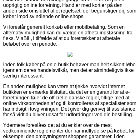
uoprigtig online forretning. Handler med kort er på den
anden side omsluttet af et regelsæt, der begunstiger dig som
køber imod svindlende online shops.
Vi foreslår generelt kortkøb eller mobilbetaling. Som en
alternativ mulighed kan du vælge en afbetalingsløsning fra
f.eks. ViaBill, i tilfælde af at du foretrækker at afbetale
beløbet over en periode.
Inden folk køber på en e-butik behøver man helt sikkert løbe
igennem deres handelsvilkår, men det er almindeligvis ikke
særlig interessant.
En anden mulighed kan være at tjekke hvorvidt internet
butikken er e-mærke tilsluttet, da det er en garanti for at e-
forretningen føjer de officielle danske regler, tillige med at
online virksomheden af og til kontrolleres af specialister som
har indsigt i lovgivningen. Det giver dig genvej til assistance,
for så vidt du bliver udsat for udfordringer ved din bestilling.
Ydermere foreslåes det at du er klar over de mest
vedkommende reglementer der har indflydelse på købet, for
eksempel den ombytningsret shoppen garanterer. I den