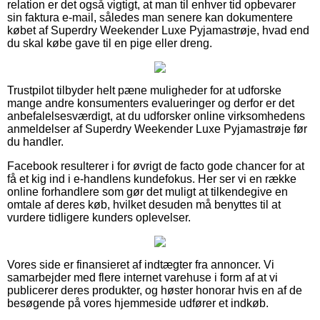
relation er det også vigtigt, at man til enhver tid opbevarer
sin faktura e-mail, således man senere kan dokumentere
købet af Superdry Weekender Luxe Pyjamastrøje, hvad end
du skal købe gave til en pige eller dreng.
Trustpilot tilbyder helt pæne muligheder for at udforske
mange andre konsumenters evalueringer og derfor er det
anbefalelsesværdigt, at du udforsker online virksomhedens
anmeldelser af Superdry Weekender Luxe Pyjamastrøje før
du handler.
Facebook resulterer i for øvrigt de facto gode chancer for at
få et kig ind i e-handlens kundefokus. Her ser vi en række
online forhandlere som gør det muligt at tilkendegive en
omtale af deres køb, hvilket desuden må benyttes til at
vurdere tidligere kunders oplevelser.
Vores side er finansieret af indtægter fra annoncer. Vi
samarbejder med flere internet varehuse i form af at vi
publicerer deres produkter, og høster honorar hvis en af de
besøgende på vores hjemmeside udfører et indkøb.