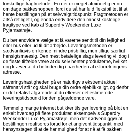
forskellige fragtmetoder. En der er meget almindelig er nu
om dage pakkeshoppen, fordi du så har fuld fleksibilitet til at
hente bestillingen på et selvvalgt tidspunkt. Fragtmetoden er
altså ret ligetil, og endda endvidere den mindst kostelige
fragttype ved køb af Superdry Weekender Luxe
Pyjamastrøje.
Du bør endvidere vælge at få varerne sendt til din lejlighed
eller hus eller ud til dit arbejde. Leveringsmetoden er
sædvanligvis en kende mindre prisbillig, men tillige særligt
hensigtsmæssig. Den mest betalelige slags levering vil dog i
de fleste tilfælde være at du selv henter produkterne, hvilket
dog kræver at du befinder dig i nærheden af e-forretningens
adresse.
Leveringshastigheden på er naturligvis ekstremt aktuel
såfremt vi står og skal bruge din ordre øjeblikkeligt, og derfor
er det relativt afgørende at du efterser det estimerede
leveringstidspunkt for den pågældende vare.
Temmelig mange internet butikker tilsiger levering på blot en
enkelt hverdag på flere produkter, eksempelvis Superdry
Weekender Luxe Pyjamastrøje, men det nødvendiggør at
bestillingen realiseres forud for et angivent tidspunkt, med
hensynstagen til at de har mulighed for at nå at få pakken