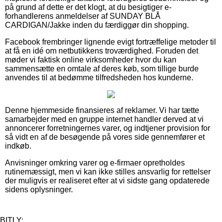
på grund af dette er det klogt, at du besigtiger e-
forhandlerens anmeldelser af SUNDAY BLÅ
CARDIGAN/Jakke inden du færdiggør din shopping.
Facebook frembringer lignende evigt fortræffelige metoder til
at få en idé om netbutikkens troværdighed. Foruden det
møder vi faktisk online virksomheder hvor du kan
sammensætte en omtale af deres køb, som tillige burde
anvendes til at bedømme tilfredsheden hos kunderne.
Denne hjemmeside finansieres af reklamer. Vi har tætte
samarbejder med en gruppe internet handler derved at vi
annoncerer forretningernes varer, og indtjener provision for
så vidt en af de besøgende på vores side gennemfører et
indkøb.
Anvisninger omkring varer og e-firmaer opretholdes
rutinemæssigt, men vi kan ikke stilles ansvarlig for rettelser
der muligvis er realiseret efter at vi sidste gang opdaterede
sidens oplysninger.
BITLY: