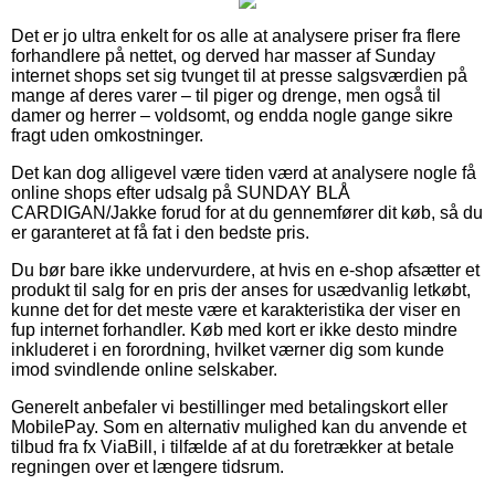
Det er jo ultra enkelt for os alle at analysere priser fra flere
forhandlere på nettet, og derved har masser af Sunday
internet shops set sig tvunget til at presse salgsværdien på
mange af deres varer – til piger og drenge, men også til
damer og herrer – voldsomt, og endda nogle gange sikre
fragt uden omkostninger.
Det kan dog alligevel være tiden værd at analysere nogle få
online shops efter udsalg på SUNDAY BLÅ
CARDIGAN/Jakke forud for at du gennemfører dit køb, så du
er garanteret at få fat i den bedste pris.
Du bør bare ikke undervurdere, at hvis en e-shop afsætter et
produkt til salg for en pris der anses for usædvanlig letkøbt,
kunne det for det meste være et karakteristika der viser en
fup internet forhandler. Køb med kort er ikke desto mindre
inkluderet i en forordning, hvilket værner dig som kunde
imod svindlende online selskaber.
Generelt anbefaler vi bestillinger med betalingskort eller
MobilePay. Som en alternativ mulighed kan du anvende et
tilbud fra fx ViaBill, i tilfælde af at du foretrækker at betale
regningen over et længere tidsrum.