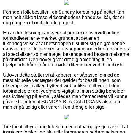
Forinden folk bestiller i en Sunday forretning på nettet kan
man helt sikkert læse virksomhedens handelsvilkår, det er
dog i reglen et omfattende projekt.
En anden løsning kan være at bemærke hvorvidt online
forhandleren er e-mærket, grundet at det er en
tilkendegivelse af at netshoppen tilslutter sig de gældende
danske regler, tillige med at e-shoppen undertiden revideres
af specialister som er meget bekendte med bestemmelserne
på området. Derudover giver det dig anledning til en
hjælpende hånd, når du møder dilemmaer ved dit indkøb.
Udover dette støtter vi at køberen er påpasselig med de
mest aktuelle vedtægter der gælder for bestillingen, som
eksempelvis hvilken bytteret webbutikken tilbyder. I den
forbindelse er det ydermere vigtigt, at man stadig beholder
ens kvittering på e-mail, således man fremadrettet vil kunne
påvise handlen af SUNDAY BLÅ CARDIGAN/Jakke, om
man er på udkig efter varer til en dreng eller pige.
Trustpilot tilbyder dig fuldkommen uafhængige genveje til at
inspicere forskellige aktuelle forbrugeres bedømmelser og