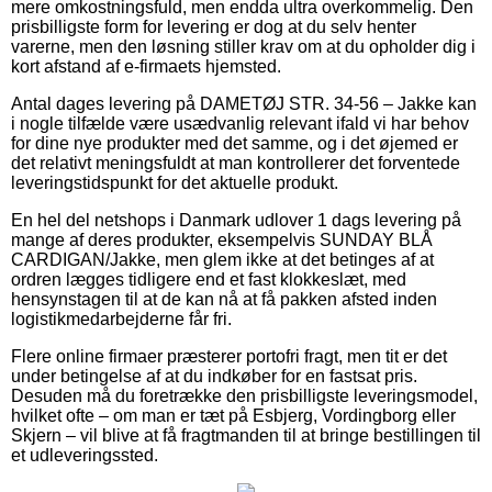
mere omkostningsfuld, men endda ultra overkommelig. Den
prisbilligste form for levering er dog at du selv henter
varerne, men den løsning stiller krav om at du opholder dig i
kort afstand af e-firmaets hjemsted.
Antal dages levering på DAMETØJ STR. 34-56 – Jakke kan
i nogle tilfælde være usædvanlig relevant ifald vi har behov
for dine nye produkter med det samme, og i det øjemed er
det relativt meningsfuldt at man kontrollerer det forventede
leveringstidspunkt for det aktuelle produkt.
En hel del netshops i Danmark udlover 1 dags levering på
mange af deres produkter, eksempelvis SUNDAY BLÅ
CARDIGAN/Jakke, men glem ikke at det betinges af at
ordren lægges tidligere end et fast klokkeslæt, med
hensynstagen til at de kan nå at få pakken afsted inden
logistikmedarbejderne får fri.
Flere online firmaer præsterer portofri fragt, men tit er det
under betingelse af at du indkøber for en fastsat pris.
Desuden må du foretrække den prisbilligste leveringsmodel,
hvilket ofte – om man er tæt på Esbjerg, Vordingborg eller
Skjern – vil blive at få fragtmanden til at bringe bestillingen til
et udleveringssted.