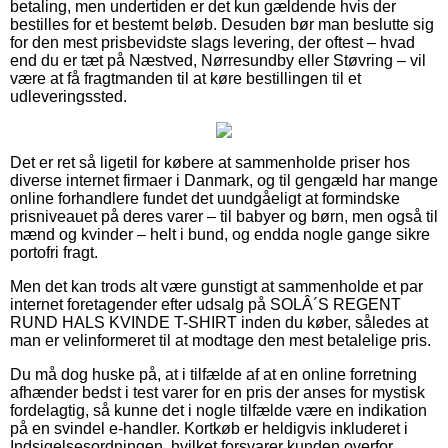
betaling, men undertiden er det kun gældende hvis der
bestilles for et bestemt beløb. Desuden bør man beslutte sig
for den mest prisbevidste slags levering, der oftest – hvad
end du er tæt på Næstved, Nørresundby eller Støvring – vil
være at få fragtmanden til at køre bestillingen til et
udleveringssted.
Det er ret så ligetil for købere at sammenholde priser hos
diverse internet firmaer i Danmark, og til gengæld har mange
online forhandlere fundet det uundgåeligt at formindske
prisniveauet på deres varer – til babyer og børn, men også til
mænd og kvinder – helt i bund, og endda nogle gange sikre
portofri fragt.
Men det kan trods alt være gunstigt at sammenholde et par
internet foretagender efter udsalg på SOLÂ´S REGENT
RUND HALS KVINDE T-SHIRT inden du køber, således at
man er velinformeret til at modtage den mest betalelige pris.
Du må dog huske på, at i tilfælde af at en online forretning
afhænder bedst i test varer for en pris der anses for mystisk
fordelagtig, så kunne det i nogle tilfælde være en indikation
på en svindel e-handler. Kortkøb er heldigvis inkluderet i
Indsigelsesordningen, hvilket forsvarer kunden overfor