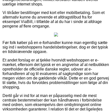
uærlige internet shops.
Vi tilråder bestillinger med kort eller mobilbetaling. Som et
alternativ kunne du anvende et afdragstilbud fra for
eksempel ViaBill, i tilfælde af at du har i sinde at afdrage
pengene af flere omgange.
Før folk køber på en e-forhandler kunne man egentlig sætte
sig ind i webshoppens handelsbetingelser, dog er det typisk
en tidskrævende opgave.
Et andet forslag er at tjekke hvorvidt webshoppen er e-
mærket, eftersom det typisk er en angivelse af at netbutikken
opretholder de officielle danske regler, udover at e-
forhandleren af og til evalueres af sagkyndige som har
megen viden om de gældende vilkår. Dette er en god genvej
til støtte, hvis du forvoldes problemstillinger som følge af din
shopping.
Dertil går vi ind for at man er påpasselig med de mest
centrale bestemmelser der kan håndhæves i forbindelse
med ordren, som eksempelvis den ombytningsret online
virksomheden garanterer. I relation til det er det ligeledes