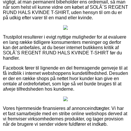
vigtigt, at man permanent bibeholder ens ordremail, så man
når som helst vil kunne vidne om købet af SOLÂ´S REGENT
RUND HALS KVINDE T-SHIRT, uden hensyn til om du er
på udkig efter varer til en mand eller kvinde.
Trustpilot resulterer i evigt nyttige muligheder for at evaluere
en lang række tidligere konsumenters meninger og derfor
kan det anbefales, at du beser internet butikkens kritik af
SOLÂ´S REGENT RUND HALS KVINDE T-SHIRT før du
handler.
Facebook fører til lignende en del fremragende genveje til at
få indblik i internet webshoppens kundetilfredshed. Desuden
er der en række shops på nettet hvor kunder kan give en
omtale af ordreforløbet, som lige så vel burde bruges til at
afveje tilfredsheden hos kunderne.
Vores hjemmeside finansieres af annonceindtægter. Vi har
et fast samarbejde med en stribe online webshops derved at
vi fremviser virksomhedernes produkter, og tager provision
når de brugere vi sender videre fuldfører et indkøb.