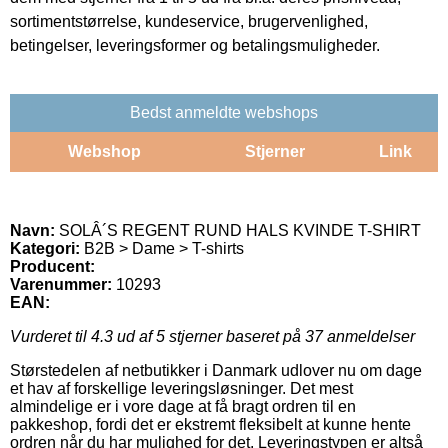
sortimentstørrelse, kundeservice, brugervenlighed,
betingelser, leveringsformer og betalingsmuligheder.
Bedst anmeldte webshops
Webshop
Stjerner
Link
Navn:
SOLÂ´S REGENT RUND HALS KVINDE T-SHIRT
Kategori:
B2B > Dame > T-shirts
Producent:
Varenummer:
10293
EAN:
Vurderet til
4.3
ud af 5 stjerner baseret på
37
anmeldelser
Størstedelen af netbutikker i Danmark udlover nu om dage
et hav af forskellige leveringsløsninger. Det mest
almindelige er i vore dage at få bragt ordren til en
pakkeshop, fordi det er ekstremt fleksibelt at kunne hente
ordren når du har mulighed for det. Leveringstypen er altså