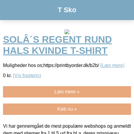
T Sko
SOLÂ´S REGENT RUND
HALS KVINDE T-SHIRT
Muligheder hos os;https://printbyorder.dk/b2b/
(Læs mere)
0
kr.
(Vis fragtpris)
Læs mere »
Køb nu »
Vi har gennemgået de mest populære webshops og anmeldt
dem med stjerner fra 1 til 5 ud fra bl.a. deres prisniveau,