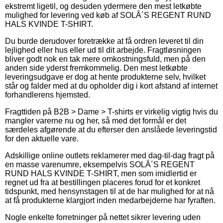
ekstremt ligetil, og desuden ydermere den mest letkøbte
mulighed for levering ved køb af SOLÂ´S REGENT RUND
HALS KVINDE T-SHIRT.
Du burde derudover foretrække at få ordren leveret til din
lejlighed eller hus eller ud til dit arbejde. Fragtløsningen
bliver godt nok en tak mere omkostningsfuld, men på den
anden side yderst fremkommelig. Den mest letkøbte
leveringsudgave er dog at hente produkterne selv, hvilket
står og falder med at du opholder dig i kort afstand af internet
forhandlerens hjemsted.
Fragttiden på B2B > Dame > T-shirts er virkelig vigtig hvis du
mangler varerne nu og her, så med det formål er det
særdeles afgørende at du efterser den anslåede leveringstid
for den aktuelle vare.
Adskillige online outlets reklamerer med dag-til-dag fragt på
en masse varenumre, eksempelvis SOLÂ´S REGENT
RUND HALS KVINDE T-SHIRT, men som imidlertid er
regnet ud fra at bestillingen placeres forud for et konkret
tidspunkt, med hensynstagen til at de har mulighed for at nå
at få produkterne klargjort inden medarbejderne har fyraften.
Nogle enkelte forretninger på nettet sikrer levering uden