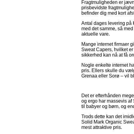
Fragtmuligheden er jævnl
prisbevidste fragtmuligh
befinder dig med kort afs
Antal dages levering på 
med det samme, så med det
aktuelle vare.
Mange internet firmaer 
Sweat Capers, hvilket er 
sikkerhed kan nå at få or
Nogle enkelte internet ha
pris. Ellers skulle du væ
Grenaa eller Sorø – vil bl
Det er efterhånden meget 
og ergo har massevis af 
til babyer og børn, og en
Trods dette kan det imidl
Solid Mark Organic Sweat
mest attraktive pris.