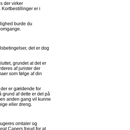
s der virker
 Kortbestillinger er i
mulighed burde du
re omgange.
sbetingelser, det er dog
ttet, grundet at det er
rderes af jurister der
mmaer som følge af din
 der er gældende for
grund af dette er det på
en anden gang vil kunne
ige eller dreng.
rugeres omtaler og
eat Capers forud for at