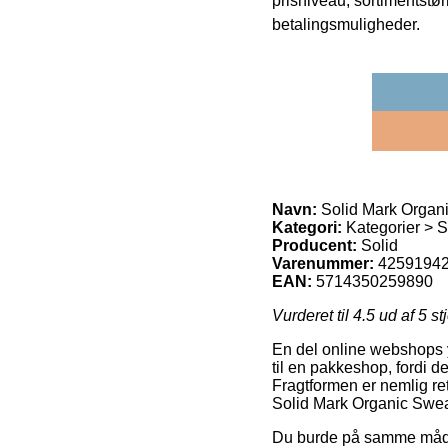
prisniveau, sortimentstø
betalingsmuligheder.
Navn:
Solid Mark Organ
Kategori:
Kategorier > S
Producent:
Solid
Varenummer:
4259194
EAN:
5714350259890
Vurderet til
4.5
ud af 5 st
En del online webshops yde
til en pakkeshop, fordi d
Fragtformen er nemlig ret
Solid Mark Organic Swe
Du burde på samme måde o