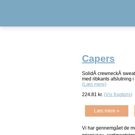
Capers
SolidÂ crewneckÂ sweatÂ
med ribkants afslutning i
(Læs mere)
224.81
kr.
(Vis fragtpris)
Læs mere »
Vi har gennemgået de mes