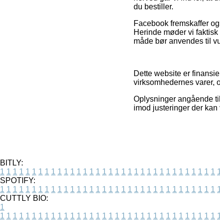
du bestiller.
Facebook fremskaffer også
Herinde møder vi faktis
måde bør anvendes til vur
Dette website er finansie
virksomhedernes varer, og
Oplysninger angående til
imod justeringer der kan 
BITLY:
1
1
1
1
1
1
1
1
1
1
1
1
1
1
1
1
1
1
1
1
1
1
1
1
1
1
1
1
1
1
1
1
1
1
SPOTIFY:
1
1
1
1
1
1
1
1
1
1
1
1
1
1
1
1
1
1
1
1
1
1
1
1
1
1
1
1
1
1
1
1
1
1
CUTTLY BIO:
1
1
1
1
1
1
1
1
1
1
1
1
1
1
1
1
1
1
1
1
1
1
1
1
1
1
1
1
1
1
1
1
1
1
1