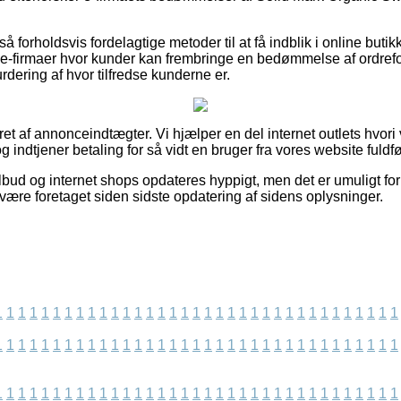
 forholdsvis fordelagtige metoder til at få indblik i online buti
k e-firmaer hvor kunder kan frembringe en bedømmelse af ordre
dering af hvor tilfredse kunderne er.
ret af annonceindtægter. Vi hjælper en del internet outlets hvori
 indtjener betaling for så vidt en bruger fra vores website fuldfø
bud og internet shops opdateres hyppigt, men det er umuligt for 
være foretaget siden sidste opdatering af sidens oplysninger.
1
1
1
1
1
1
1
1
1
1
1
1
1
1
1
1
1
1
1
1
1
1
1
1
1
1
1
1
1
1
1
1
1
1
1
1
1
1
1
1
1
1
1
1
1
1
1
1
1
1
1
1
1
1
1
1
1
1
1
1
1
1
1
1
1
1
1
1
1
1
1
1
1
1
1
1
1
1
1
1
1
1
1
1
1
1
1
1
1
1
1
1
1
1
1
1
1
1
1
1
1
1
1
1
1