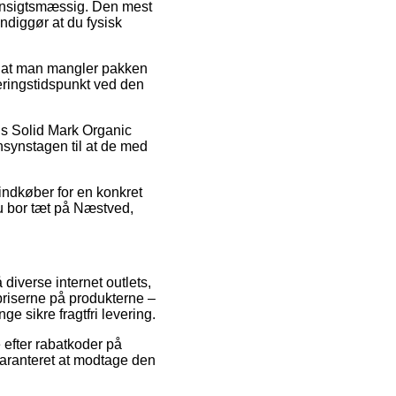
hensigtsmæssig. Den mest
ndiggør at du fysisk
af at man mangler pakken
veringstidspunkt ved den
is Solid Mark Organic
ensynstagen til at de med
 indkøber for en konkret
du bor tæt på Næstved,
diverse internet outlets,
priserne på produkterne –
e sikre fragtfri levering.
 efter rabatkoder på
garanteret at modtage den