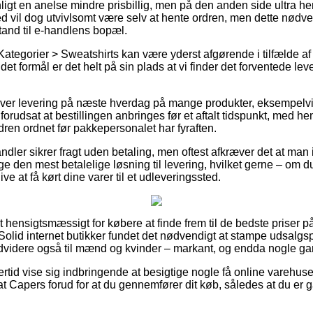
igt en anelse mindre prisbillig, men på den anden side ultra 
ed vil dog utvivlsomt være selv at hente ordren, men dette nødve
tand til e-handlens bopæl.
Kategorier > Sweatshirts kan være yderst afgørende i tilfælde 
 formål er det helt på sin plads at vi finder det forventede le
giver levering på næste hverdag på mange produkter, eksempelv
forudsat at bestillingen anbringes før et aftalt tidspunkt, med h
dren ordnet før pakkepersonalet har fyraften.
ndler sikrer fragt uden betaling, men oftest afkræver det at man
lge den mest betalelige løsning til levering, hvilket gerne – om 
ive at få kørt dine varer til et udleveringssted.
hensigtsmæssigt for købere at finde frem til de bedste priser på 
Solid internet butikker fundet det nødvendigt at stampe udsalgs
dvidere også til mænd og kvinder – markant, og endda nogle gang
ertid vise sig indbringende at besigtige nogle få online varehuse
 Capers forud for at du gennemfører dit køb, således at du er 