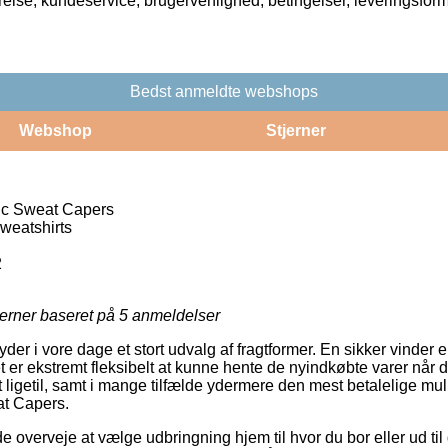
rrelse, kundeservice, brugervenlighed, betingelser, leveringsfor
Bedst anmeldte webshops
Webshop
Stjerner
ic Sweat Capers
weatshirts
2
jerner baseret på
5
anmeldelser
r i vore dage et stort udvalg af fragtformer. En sikker vinder er 
et er ekstremt fleksibelt at kunne hente de nyindkøbte varer når d
 ligetil, samt i mange tilfælde ydermere den mest betalelige mul
at Capers.
verveje at vælge udbringning hjem til hvor du bor eller ud til d