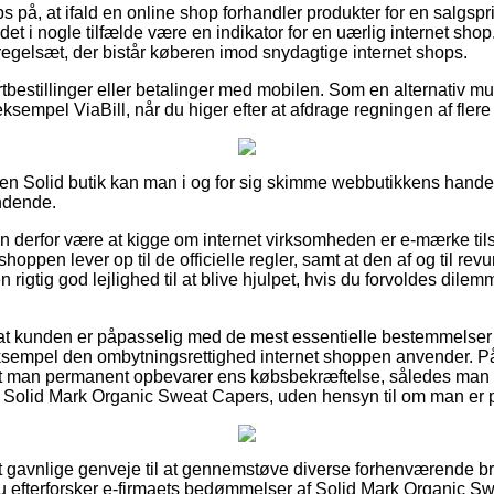
s på, at ifald en online shop forhandler produkter for en salgspri
 det i nogle tilfælde være en indikator for en uærlig internet shop.
 regelsæt, der bistår køberen imod snydagtige internet shops.
ortbestillinger eller betalinger med mobilen. Som en alternativ 
 eksempel ViaBill, når du higer efter at afdrage regningen af fle
 en Solid butik kan man i og for sig skimme webbutikkens handel
ndende.
 derfor være at kigge om internet virksomheden er e-mærke tilslu
shoppen lever op til de officielle regler, samt at den af og til revu
en rigtig god lejlighed til at blive hjulpet, hvis du forvoldes dile
 at kunden er påpasselig med de mest essentielle bestemmelser
ksempel den ombytningsrettighed internet shoppen anvender. På 
t man permanent opbevarer ens købsbekræftelse, således man 
af Solid Mark Organic Sweat Capers, uden hensyn til om man er p
gt gavnlige genveje til at gennemstøve diverse forhenværende b
 du efterforsker e-firmaets bedømmelser af Solid Mark Organic Sw