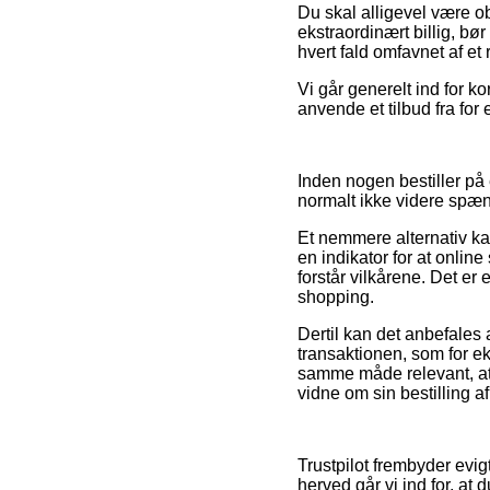
Du skal alligevel være ob
ekstraordinært billig, bør
hvert fald omfavnet af et
Vi går generelt ind for k
anvende et tilbud fra for
Inden nogen bestiller på
normalt ikke videre spæ
Et nemmere alternativ kan
en indikator for at online 
forstår vilkårene. Det er 
shopping.
Dertil kan det anbefales
transaktionen, som for e
samme måde relevant, a
vidne om sin bestilling 
Trustpilot frembyder evi
herved går vi ind for, at