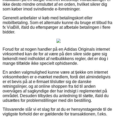
ikke desto mindre omsluttet af en orden, hvilket sikrer dig
som køber imod svindlende e-forretninger.
Generelt anbefaler vi køb med betalingskort eller
mobilbetaling. Som et alternativ kunne du bruge et tilbud fra
fx ViaBill, ifald du efterspørger at afbetale betalingen i flere
bidder.
Forud for at nogen handler på en Adidas Originals internet
virksomhed kan de for at være på den sikre side gøre sig
bekendt med indholdet af netbutikkens regler, det er dog i
mange tilfælde ikke specielt ophidsende.
En anden valgmulighed kunne være at tjekke om internet
virksomheden er e-mærket medlem, fordi det almindeligvis
er et bevis på at e-firmaet tilslutter sig de danske
retningslinjer, og at online shoppen fra tid til anden
overvåges af sagkyndige der har indsigt i reglementet på
området. Desuden tilbydes du anledning til støtte, ifald du
udsættes for problemstillinger med din bestilling.
Tilsvarende slår vi et slag for at du er hensynstagende til de
vigtigste forhold der er gældende for transaktionen, f.eks.