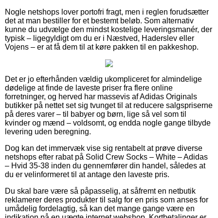
Nogle netshops lover portofri fragt, men i reglen forudsætter
det at man bestiller for et bestemt beløb. Som alternativ
kunne du udvælge den mindst kostelige leveringsmanér, der
typisk – ligegyldigt om du er i Næstved, Haderslev eller
Vojens – er at få dem til at køre pakken til en pakkeshop.
Det er jo efterhånden vældig ukompliceret for almindelige
dødelige at finde de laveste priser fra flere online
forretninger, og herved har massevis af Adidas Originals
butikker på nettet set sig tvunget til at reducere salgspriserne
på deres varer – til babyer og børn, lige så vel som til
kvinder og mænd – voldsomt, og endda nogle gange tilbyde
levering uden beregning.
Dog kan det immervæk vise sig rentabelt at prøve diverse
netshops efter rabat på Solid Crew Socks – White – Adidas
– Hvid 35-38 inden du gennemfører din handel, således at
du er velinformeret til at antage den laveste pris.
Du skal bare være så påpasselig, at såfremt en netbutik
reklamerer deres produkter til salg for en pris som anses for
umådelig fordelagtig, så kan det mange gange være en
indikation på en uægte internet webshop. Kortbetalinger er