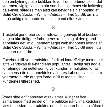
den ombytningsret e-butikken lover. I den forbindelse er det
ydermere vigtigt, at man når som helst gemmer sin kvittering
på e-mail, således man altid kan bevidne sin shopping af
Solid Crew Socks – White – Adidas – Hvid 35-38, om man
er på udkig efter produkter til en mand eller kvinde.
Trustpilot genererer super relevante genveje til at beskue en
lang række tidligere forbrugeres ratings og af den grund
anbefales det, at du gennemsøger webshoppens ratings af
Solid Crew Socks – White – Adidas – Hvid 35-38 inden du
placerer din ordre.
Facebook tilbyder endvidere fuldt ud fortræffelige metoder til
at få kendskab til e-handlens popularitet. I øvrigt ses nogle
forretninger på nettet som giver kunderne mulighed for at
sammensætte en anmeldelse af deres købsoplevelse, som
ydermere burde drages fordel af til at tage stilling til
kundernes tilfredshed.
Vores side er finansieret af reklamer. Vi har et fast
samarbejde med en del online butikker når vi markedsfører
virksomhedernes produkter, og indkasserer betaling såfremt