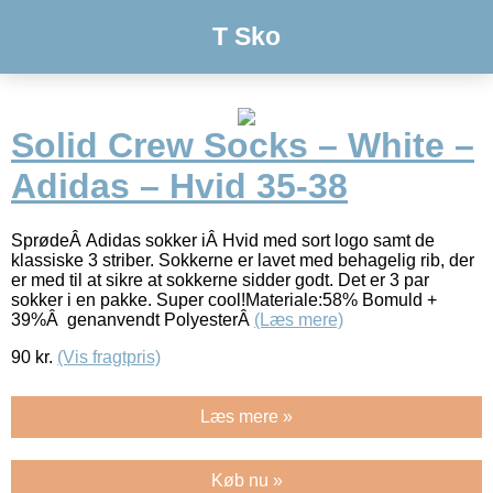
T Sko
Solid Crew Socks – White –
Adidas – Hvid 35-38
SprødeÂ Adidas sokker iÂ Hvid med sort logo samt de
klassiske 3 striber. Sokkerne er lavet med behagelig rib, der
er med til at sikre at sokkerne sidder godt. Det er 3 par
sokker i en pakke. Super cool!Materiale:58% Bomuld +
39%Â genanvendt PolyesterÂ
(Læs mere)
90
kr.
(Vis fragtpris)
Læs mere »
Køb nu »