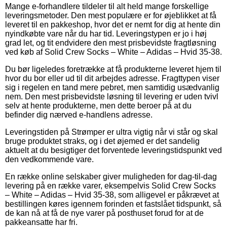
Mange e-forhandlere tildeler til alt held mange forskellige
leveringsmetoder. Den mest populære er for øjeblikket at få
leveret til en pakkeshop, hvor det er nemt for dig at hente din
nyindkøbte vare når du har tid. Leveringstypen er jo i høj
grad let, og tit endvidere den mest prisbevidste fragtløsning
ved køb af Solid Crew Socks – White – Adidas – Hvid 35-38.
Du bør ligeledes foretrække at få produkterne leveret hjem til
hvor du bor eller ud til dit arbejdes adresse. Fragttypen viser
sig i regelen en tand mere pebret, men samtidig usædvanlig
nem. Den mest prisbevidste løsning til levering er uden tvivl
selv at hente produkterne, men dette beroer på at du
befinder dig nærved e-handlens adresse.
Leveringstiden på Strømper er ultra vigtig når vi står og skal
bruge produktet straks, og i det øjemed er det sandelig
aktuelt at du besigtiger det forventede leveringstidspunkt ved
den vedkommende vare.
En række online selskaber giver muligheden for dag-til-dag
levering på en række varer, eksempelvis Solid Crew Socks
– White – Adidas – Hvid 35-38, som alligevel er påkrævet at
bestillingen køres igennem forinden et fastslået tidspunkt, så
de kan nå at få de nye varer på posthuset forud for at de
pakkeansatte har fri.