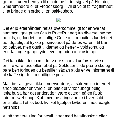
gerne – uden hensyn til om du befinder sig tæt på Herning,
Smørumnedre eller Fredensborg – vil blive at få fragtfirmaet
til at bringe din ordre til en pakkeshop.
Det er jo efterhånden ret så overkommeligt for enhver at
sammenligne priser (via fx PriceRunner) fra diverse internet
outlets, og for det har utallige Cette online outlets fundet det
uundgåeligt at trykke prisniveauet på deres varer – til børn
og babyer, men også til damer og herrer – voldsomt, og
endda nogle gange yde levering uden omkostninger.
Det kan ikke desto mindre være smart at udforske visse
online varehuse efter rabat på Sokletter til de pæne sko og
bare ben forinden du bestiller, sådan at du er velinformeret til
at skaffe sig den prisbilligste pris.
Man bør alligevel ikke undervurdere, at såfremt en internet
shop afsætter en vare til en pris der virker ubegribelig
letkøbt, så bør det undertiden være et tegn på en falsk
internet webshop. Køb med betalingskort er i hvert fald
omsluttet af et lovbud, hvilket hjælper køberen imod uægte
netshops.
Vi går generelt ind for bestillinger med betalingskort eller