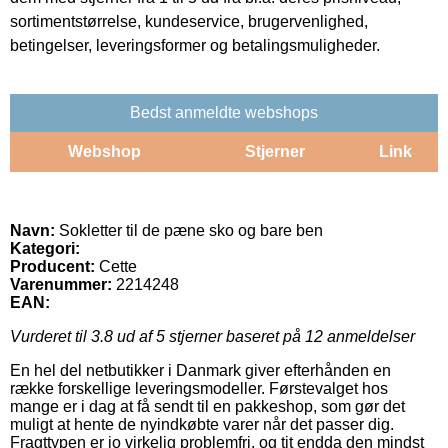
sortimentstørrelse, kundeservice, brugervenlighed,
betingelser, leveringsformer og betalingsmuligheder.
Bedst anmeldte webshops
Webshop
Stjerner
Link
Navn:
Sokletter til de pæne sko og bare ben
Kategori:
Producent:
Cette
Varenummer:
2214248
EAN:
Vurderet til
3.8
ud af 5 stjerner baseret på
12
anmeldelser
En hel del netbutikker i Danmark giver efterhånden en
række forskellige leveringsmodeller. Førstevalget hos
mange er i dag at få sendt til en pakkeshop, som gør det
muligt at hente de nyindkøbte varer når det passer dig.
Fragttypen er jo virkelig problemfri, og tit endda den mindst