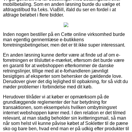
mobilbetaling. Som en anden løsning burde du vælge et
afdragstilbud fra f.eks. ViaBill, ifald du ser en fordel i at
afdrage beløbet i flere bidder.
Inden nogen bestiller på en Cette online virksomhed burde
man egentlig gennemlæse e-butikkens
forretningsbetingelser, men det er tit ikke super interessant.
En anden løsning kunne derfor være at finde ud af om e-
forretningen er tilsluttet e-mærket, eftersom det burde være
en garanti for at webshoppen efterkommer de danske
retningslinjer, tillige med at e-forhandleren jævnligt
besigtiges af eksperter som behersker de gældende love.
Derudover giver det dig lejlighed til opbakning, for så vidt du
møder problemer i forbindelse med dit køb.
Herudover tilråder vi at køber er opmærksom på de
grundlæggende reglementer der har betydning for
transaktionen, som eksempelvis hvilken ombytningsret
internet webshoppen kører med. I den relation er det tilmed
relevant, at man stadig beholder sin kvitteringsmail, så man
når som helst vil kunne påvise købet af Sokletter til de pæne
sko og bare ben, hvad end man er på udkig efter produkter til