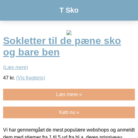
T Sko
Sokletter til de pæne sko
og bare ben
(Læs mere)
47
kr.
(Vis fragtpris)
Læs mere »
Køb nu »
Vi har gennemgået de mest populære webshops og anmeldt
dem med stjerner fra 1 til 5 ud fra bl.a. deres prisniveau,