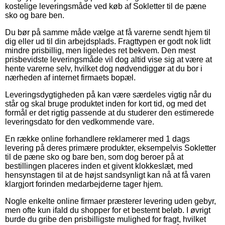
kostelige leveringsmåde ved køb af Sokletter til de pæne
sko og bare ben.
Du bør på samme måde vælge at få varerne sendt hjem til
dig eller ud til din arbejdsplads. Fragttypen er godt nok lidt
mindre prisbillig, men ligeledes ret bekvem. Den mest
prisbevidste leveringsmåde vil dog altid vise sig at være at
hente varerne selv, hvilket dog nødvendiggør at du bor i
nærheden af internet firmaets bopæl.
Leveringsdygtigheden på kan være særdeles vigtig når du
står og skal bruge produktet inden for kort tid, og med det
formål er det rigtig passende at du studerer den estimerede
leveringsdato for den vedkommende vare.
En række online forhandlere reklamerer med 1 dags
levering på deres primære produkter, eksempelvis Sokletter
til de pæne sko og bare ben, som dog beroer på at
bestillingen placeres inden et givent klokkeslæt, med
hensynstagen til at de højst sandsynligt kan nå at få varen
klargjort forinden medarbejderne tager hjem.
Nogle enkelte online firmaer præsterer levering uden gebyr,
men ofte kun ifald du shopper for et bestemt beløb. I øvrigt
burde du gribe den prisbilligste mulighed for fragt, hvilket