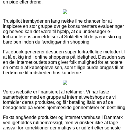
en pige eller dreng.
Trustpilot frembyder en lang række fine chancer for at
inspicere en stor gruppe øvrige konsumenters evalueringer
og herved kan det være til hjælp, at du undersøger e-
forhandlerens anmeldelser af Sokletter til de pæne sko og
bare ben inden du færdiggør din shopping.
Facebook genererer desuden super fortræffelige metoder til
at få et kig ind i online shoppens pålidelighed. Desuden ses
en del internet outlets som giver folk mulighed for at notere
en omtale af købsoplevelsen, som tillige burde bruges til at
bedømme tilfredsheden hos kunderne.
Vores website er finansieret af reklamer. Vi har faste
samarbejder med en gruppe af internet webshops da vi
formidler deres produkter, og får betaling ifald en af de
besøgende på vores hjemmeside gennemfører en bestilling.
Fakta angående produkter og internet varehuse i Danmark
vedligeholdes rutinemæssigt, men vi ønsker ikke at tage
ansvar for korrektioner der muligvis er udført efter seneste