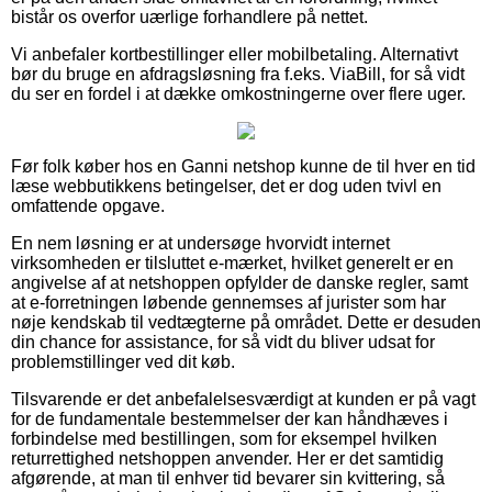
bistår os overfor uærlige forhandlere på nettet.
Vi anbefaler kortbestillinger eller mobilbetaling. Alternativt
bør du bruge en afdragsløsning fra f.eks. ViaBill, for så vidt
du ser en fordel i at dække omkostningerne over flere uger.
Før folk køber hos en Ganni netshop kunne de til hver en tid
læse webbutikkens betingelser, det er dog uden tvivl en
omfattende opgave.
En nem løsning er at undersøge hvorvidt internet
virksomheden er tilsluttet e-mærket, hvilket generelt er en
angivelse af at netshoppen opfylder de danske regler, samt
at e-forretningen løbende gennemses af jurister som har
nøje kendskab til vedtægterne på området. Dette er desuden
din chance for assistance, for så vidt du bliver udsat for
problemstillinger ved dit køb.
Tilsvarende er det anbefalelsesværdigt at kunden er på vagt
for de fundamentale bestemmelser der kan håndhæves i
forbindelse med bestillingen, som for eksempel hvilken
returrettighed netshoppen anvender. Her er det samtidig
afgørende, at man til enhver tid bevarer sin kvittering, så