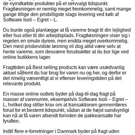
de nyindkøbte produkter på et selvvalgt tidspunkt.
Fragtløsningen er nemlig meget fremkommelig, samt mange
gange tillige den prisbilligste slags levering ved køb af
Software Isoli – Egret – L.
Du burde også planlægge at få varerne bragt til din lejlighed
eller hus eller til din arbejdsplads. Fragtløsningen viser sig i
regelen en smule dyrere, men endda meget overkommelig.
Den mest prisbevidste løsning vil dog altid være selv at
hente varerne, som desværre forudsætter at du bor lige ved
online butikkens lager.
Fragttiden på Best selling products kan være usædvanlig
aktuel såfremt du har brug for varen nu og her, og derfor er
det rimelig væsentligt at vi efterser leveringstiden på det
relevante produkt.
En masse online outlets byder på dag-til-dag fragt på
masser af varenumre, eksempelvis Software Isoli – Egret –
L, hvilket dog stiller krav om at transaktionen gennemføres
forud for et bestemt tidspunkt, sådan at de højst sandsynligt
kan nå at få varen afsendt forinden de pakkeansatte har
fyraften.
Indtil flere e-forretninger i Danmark byder på fragt uden