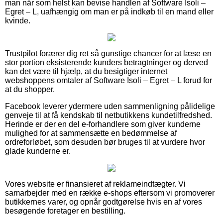
man når som helst kan bevise handlen af Software Isoli –
Egret – L, uafhængig om man er på indkøb til en mand eller
kvinde.
Trustpilot forærer dig ret så gunstige chancer for at læse en
stor portion eksisterende kunders betragtninger og derved
kan det være til hjælp, at du besigtiger internet
webshoppens omtaler af Software Isoli – Egret – L forud for
at du shopper.
Facebook leverer ydermere uden sammenligning pålidelige
genveje til at få kendskab til netbutikkens kundetilfredshed.
Herinde er der en del e-forhandlere som giver kunderne
mulighed for at sammensætte en bedømmelse af
ordreforløbet, som desuden bør bruges til at vurdere hvor
glade kunderne er.
Vores website er finansieret af reklameindtægter. Vi
samarbejder med en række e-shops eftersom vi promoverer
butikkernes varer, og opnår godtgørelse hvis en af vores
besøgende foretager en bestilling.