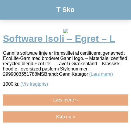
T Sko
Software Isoli – Egret – L
Ganni’s software linje er fremstillet af certificeret genavnedt
EcoLife-Garn med broderet Ganni logo. – Materiale: certified
recycled blend EcoLife. – Lavet i Grækenland – Klassisk
hoodie I oversized pasform Stylenummer:
2999003551788MSBrand: GanniKategor
(Læs mere)
1000
kr.
(Vis fragtpris)
Læs mere »
Køb nu »