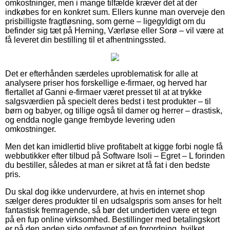
omkostninger, men i mange tilfælde kræver det at der
indkøbes for en konkret sum. Ellers kunne man overveje den
prisbilligste fragtløsning, som gerne – ligegyldigt om du
befinder sig tæt på Herning, Værløse eller Sorø – vil være at
få leveret din bestilling til et afhentningssted.
Det er efterhånden særdeles uproblematisk for alle at
analysere priser hos forskellige e-firmaer, og herved har
flertallet af Ganni e-firmaer været presset til at at trykke
salgsværdien på specielt deres bedst i test produkter – til
børn og babyer, og tillige også til damer og herrer – drastisk,
og endda nogle gange frembyde levering uden
omkostninger.
Men det kan imidlertid blive profitabelt at kigge forbi nogle få
webbutikker efter tilbud på Software Isoli – Egret – L forinden
du bestiller, således at man er sikret at få fat i den bedste
pris.
Du skal dog ikke undervurdere, at hvis en internet shop
sælger deres produkter til en udsalgspris som anses for helt
fantastisk fremragende, så bør det undertiden være et tegn
på en fup online virksomhed. Bestillinger med betalingskort
er på den anden side omfavnet af en forordning, hvilket