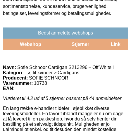
sortimentstørrelse, kundeservice, brugervenlighed,
betingelser, leveringsformer og betalingsmuligheder.
Bedst anmeldte webshops
Webshop
Stjerner
Link
Navn:
Sofie Schnoor Cardigan S213296 – Off White l
Kategori:
Tøj til kvinder > Cardigans
Producent:
SOFIE SCHNOOR
Varenummer:
10738
EAN:
Vurderet til
4.2
ud af 5 stjerner baseret på
44
anmeldelser
En lang række e-handler tildeler i øjeblikket diverse
leveringsmodeller. En favorit iblandt mange er nu om dage
at få leveret til en pakkeshop, hvor du så selv henter din
bestilling på et selvvalgt tidspunkt. Muligheden er jo
ualmindeligt enkel, og tit desuden den mindst kostelige