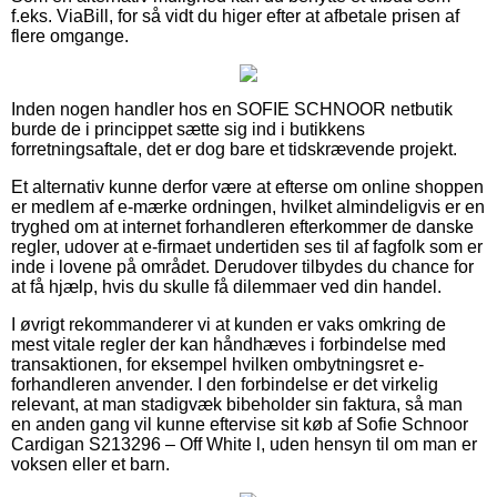
f.eks. ViaBill, for så vidt du higer efter at afbetale prisen af
flere omgange.
Inden nogen handler hos en SOFIE SCHNOOR netbutik
burde de i princippet sætte sig ind i butikkens
forretningsaftale, det er dog bare et tidskrævende projekt.
Et alternativ kunne derfor være at efterse om online shoppen
er medlem af e-mærke ordningen, hvilket almindeligvis er en
tryghed om at internet forhandleren efterkommer de danske
regler, udover at e-firmaet undertiden ses til af fagfolk som er
inde i lovene på området. Derudover tilbydes du chance for
at få hjælp, hvis du skulle få dilemmaer ved din handel.
I øvrigt rekommanderer vi at kunden er vaks omkring de
mest vitale regler der kan håndhæves i forbindelse med
transaktionen, for eksempel hvilken ombytningsret e-
forhandleren anvender. I den forbindelse er det virkelig
relevant, at man stadigvæk bibeholder sin faktura, så man
en anden gang vil kunne eftervise sit køb af Sofie Schnoor
Cardigan S213296 – Off White l, uden hensyn til om man er
voksen eller et barn.