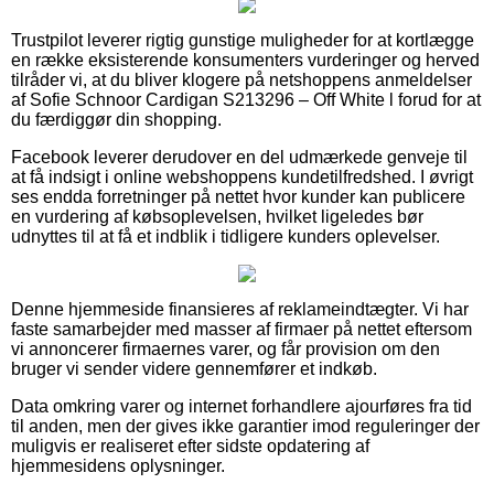
Trustpilot leverer rigtig gunstige muligheder for at kortlægge
en række eksisterende konsumenters vurderinger og herved
tilråder vi, at du bliver klogere på netshoppens anmeldelser
af Sofie Schnoor Cardigan S213296 – Off White l forud for at
du færdiggør din shopping.
Facebook leverer derudover en del udmærkede genveje til
at få indsigt i online webshoppens kundetilfredshed. I øvrigt
ses endda forretninger på nettet hvor kunder kan publicere
en vurdering af købsoplevelsen, hvilket ligeledes bør
udnyttes til at få et indblik i tidligere kunders oplevelser.
Denne hjemmeside finansieres af reklameindtægter. Vi har
faste samarbejder med masser af firmaer på nettet eftersom
vi annoncerer firmaernes varer, og får provision om den
bruger vi sender videre gennemfører et indkøb.
Data omkring varer og internet forhandlere ajourføres fra tid
til anden, men der gives ikke garantier imod reguleringer der
muligvis er realiseret efter sidste opdatering af
hjemmesidens oplysninger.