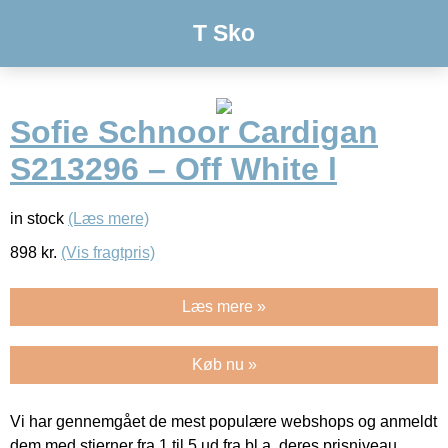
T Sko
Sofie Schnoor Cardigan
S213296 – Off White l
in stock
(Læs mere)
898
kr.
(Vis fragtpris)
Læs mere »
Køb nu »
Vi har gennemgået de mest populære webshops og anmeldt
dem med stjerner fra 1 til 5 ud fra bl.a. deres prisniveau,