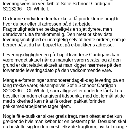
leveringsversion ved køb af Sofie Schnoor Cardigan
S213296 – Off White l.
Du kunne endvidere foretrække at få produkterne bragt til
hvor du bor eller til adressen på dit arbejde.
Fragtmuligheden er beklageligvis en sjat dyrere, men
derudover ultra fremkommelig. Den mest prisbevidste
leveringsmulighed er unægtelig selv at hente ordren, som jo
beroer på at du har bopæl tæt på e-butikkens adresse.
Leveringsdygtigheden på Tøj til kvinder > Cardigans kan
være meget aktuel når du mangler varen straks, og af den
grund er det relativt aktuelt at man kigger nærmere på den
forventede leveringsdato på den vedkommende vare.
Mange e-forretninger annoncerer dag-til-dag levering på en
lang række varer, eksempelvis Sofie Schnoor Cardigan
S213296 – Off White l, som alligevel er underforstået at du
bestiller forinden et angivent tidspunkt, med det formål at de
med sikkerhed kan nå at få ordren pakket forinden
pakkemedarbejderne tager hjem.
Nogle få e-butikker sikrer gratis fragt, men oftest er det kun
gældende hvis man køber for en bestemt pris. Desuden skal
du beslutte sig for den mest letkøbte fragtform, hvilket mange