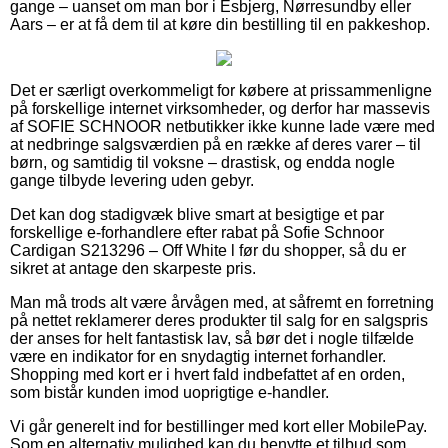
gange – uanset om man bor i Esbjerg, Nørresundby eller
Aars – er at få dem til at køre din bestilling til en pakkeshop.
Det er særligt overkommeligt for købere at prissammenligne
på forskellige internet virksomheder, og derfor har massevis
af SOFIE SCHNOOR netbutikker ikke kunne lade være med
at nedbringe salgsværdien på en række af deres varer – til
børn, og samtidig til voksne – drastisk, og endda nogle
gange tilbyde levering uden gebyr.
Det kan dog stadigvæk blive smart at besigtige et par
forskellige e-forhandlere efter rabat på Sofie Schnoor
Cardigan S213296 – Off White l før du shopper, så du er
sikret at antage den skarpeste pris.
Man må trods alt være årvågen med, at såfremt en forretning
på nettet reklamerer deres produkter til salg for en salgspris
der anses for helt fantastisk lav, så bør det i nogle tilfælde
være en indikator for en snydagtig internet forhandler.
Shopping med kort er i hvert fald indbefattet af en orden,
som bistår kunden imod uoprigtige e-handler.
Vi går generelt ind for bestillinger med kort eller MobilePay.
Som en alternativ mulighed kan du benytte et tilbud som