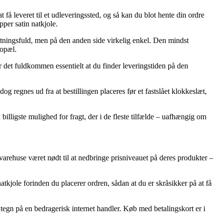
få leveret til et udleveringssted, og så kan du blot hente din ordre
per satin natkjole.
ostningsfuld, men på den anden side virkelig enkel. Den mindst
bopæl.
r det fuldkommen essentielt at du finder leveringstiden på den
 regnes ud fra at bestillingen placeres før et fastslået klokkeslæt,
billigste mulighed for fragt, der i de fleste tilfælde – uafhængig om
t varehuse været nødt til at nedbringe prisniveauet på deres produkter –
kjole forinden du placerer ordren, sådan at du er skråsikker på at få
et tegn på en bedragerisk internet handler. Køb med betalingskort er i