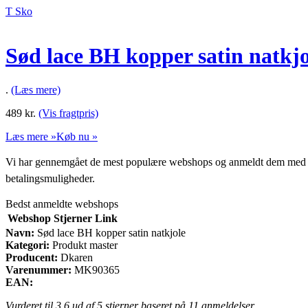
T Sko
Sød lace BH kopper satin natkjo
.
(Læs mere)
489
kr.
(Vis fragtpris)
Læs mere »
Køb nu »
Vi har gennemgået de mest populære webshops og anmeldt dem med stjern
betalingsmuligheder.
Bedst anmeldte webshops
Webshop
Stjerner
Link
Navn:
Sød lace BH kopper satin natkjole
Kategori:
Produkt master
Producent:
Dkaren
Varenummer:
MK90365
EAN:
Vurderet til
3.6
ud af 5 stjerner baseret på
11
anmeldelser