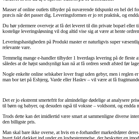
Masser af online outlets tilbyder på nuværende tidspunkt en hel del for
præcis når det passer dig. Leveringsformen er jo ret praktisk, og end
Du bør ydermere overveje at få det leveret til din private bopæl elle
kostelige leveringsløsning vil dog altid vise sig at være at hente ordre
Leveringshastigheden på Produkt master er naturligvis super væsentlig 
relevante vare.
Temmelig mange e-handler tilbyder 1 hverdags levering på de fleste af 
således at de højst sandsynligt kan nå at få ordren sendt afsted før la
Nogle enkelte online selskaber lover fragt uden gebyr, men i reglen er 
man bor tæt på Esbjerg, Varde eller Haslev – vil være at få fragtmanden
Det er jo ekstremt smertefrit for almindelige dødelige at analysere pris
til børn og babyer, og desuden også til voksne – voldsomt, og endda 
Trods dette kan det imidlertid være smart at sammenligne diverse inte
den billigste pris.
Man skal bare ikke overse, at hvis en e-forhandler markedsfører deres va
hvert fald dækket ind under en lovbestemmelse, der beskytter en imod 