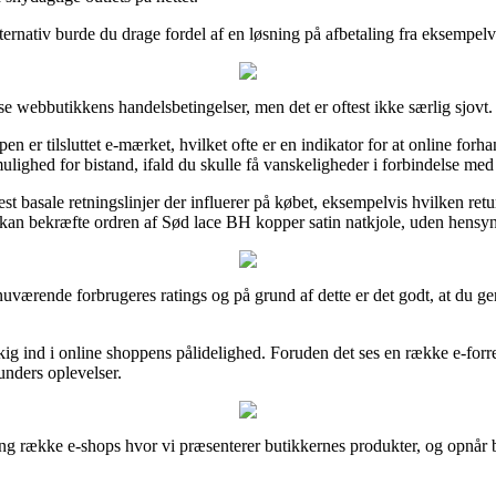
ernativ burde du drage fordel af en løsning på afbetaling fra eksempelvis
webbutikkens handelsbetingelser, men det er oftest ikke særlig sjovt.
 er tilsluttet e-mærket, hvilket ofte er en indikator for at online forha
ulighed for bistand, ifald du skulle få vanskeligheder i forbindelse med 
basale retningslinjer der influerer på købet, eksempelvis hvilken returpo
kan bekræfte ordren af Sød lace BH kopper satin natkjole, uden hensyn ti
ge nuværende forbrugeres ratings og på grund af dette er det godt, at d
t kig ind i online shoppens pålidelighed. Foruden det ses en række e-forr
unders oplevelser.
ang række e-shops hvor vi præsenterer butikkernes produkter, og opnår b