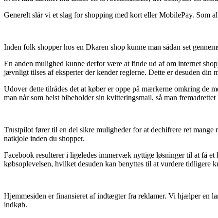
Generelt slår vi et slag for shopping med kort eller MobilePay. Som alt
Inden folk shopper hos en Dkaren shop kunne man sådan set gennemse 
En anden mulighed kunne derfor være at finde ud af om internet shoppen
jævnligt tilses af eksperter der kender reglerne. Dette er desuden din m
Udover dette tilrådes det at køber er oppe på mærkerne omkring de mest 
man når som helst bibeholder sin kvitteringsmail, så man fremadrettet 
Trustpilot fører til en del sikre muligheder for at dechifrere ret man
natkjole inden du shopper.
Facebook resulterer i ligeledes immervæk nyttige løsninger til at få e
købsoplevelsen, hvilket desuden kan benyttes til at vurdere tidligere k
Hjemmesiden er finansieret af indtægter fra reklamer. Vi hjælper en l
indkøb.