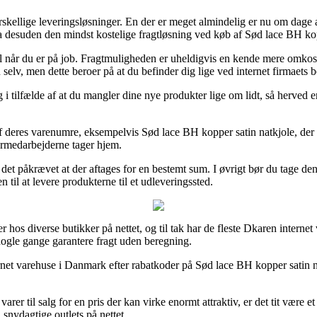
skellige leveringsløsninger. En der er meget almindelig er nu om dage at 
da desuden den mindst kostelige fragtløsning ved køb af Sød lace BH kop
r til når du er på job. Fragtmuligheden er uheldigvis en kende mere omk
n selv, men dette beroer på at du befinder dig lige ved internet firmaets 
i tilfælde af at du mangler dine nye produkter lige om lidt, så herved e
deres varenumre, eksempelvis Sød lace BH kopper satin natkjole, der dog
germedarbejderne tager hjem.
det påkrævet at der aftages for en bestemt sum. I øvrigt bør du tage den 
 til at levere produkterne til et udleveringssted.
er hos diverse butikker på nettet, og til tak har de fleste Dkaren interne
nogle gange garantere fragt uden beregning.
rnet varehuse i Danmark efter rabatkoder på Sød lace BH kopper satin nat
rer til salg for en pris der kan virke enormt attraktiv, er det tit være 
snydagtige outlets på nettet.