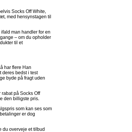
lvis Socks Off White,
læt, med hensynstagen til
 ifald man handler for en
ge gange – om du opholder
dukter til et
så har flere Han
 deres bedst i test
nge byde på fragt uden
er rabat på Socks Off
den billigste pris.
salgspris som kan ses som
tbetalinger er dog
 du overveje et tilbud