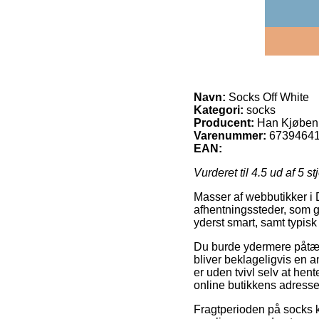
Navn:
Socks Off White
Kategori:
socks
Producent:
Han Kjøben
Varenummer:
6739464
EAN:
Vurderet til
4.5
ud af 5 st
Masser af webbutikker i D
afhentningssteder, som gø
yderst smart, samt typisk
Du burde ydermere påtænke
bliver beklageligvis en 
er uden tvivl selv at hen
online butikkens adresse
Fragtperioden på socks k