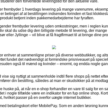
tuderer den forventede leveringstid for den aktuelle vare.
ker frembyder 1 hverdags levering på mange varenumre, eksempe
r betinget af at bestillingen indsendes forinden et fast klokkes
e produkt betjent inden pakkemedarbejderne har fyraften.
tagender frembyder levering uden omkostninger, men i reglen kun
ativ skal du udse dig den billigste metode til levering, der man
r eller Jyllinge – vil blive at få fragtfirmaet til at bringe dine pro
il for enhver at sammenligne priser på diverse webbutikker, og alt
et fundet det nødvendigt at formindske prisniveauet på specielt
 desuden også til mænd og kvinder – enormt, og endda nogle ga
d vise sig nyttigt at sammenholde indtil flere shops på nettet eft
ører din bestilling, således at man er skudsikker på at modtage 
 huske på, at når en e-shop forhandler en vare til salg for en 
det i nogle tilfælde være en indikator for en fup online shop. Kor
t, hvilket passer på en overfor uægte internet butikker.
r med betalingskort eller MobilePay. Som en anden løsning kunne