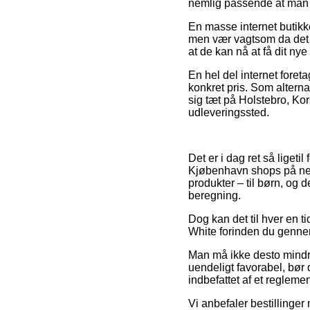
nemlig passende at man s
En masse internet butik
men vær vagtsom da det e
at de kan nå at få dit ny
En hel del internet fore
konkret pris. Som altern
sig tæt på Holstebro, Korsø
udleveringssted.
Det er i dag ret så liget
Kjøbenhavn shops på nett
produkter – til børn, og
beregning.
Dog kan det til hver en ti
White forinden du gennemf
Man må ikke desto mindre
uendeligt favorabel, bør 
indbefattet af et reglemen
Vi anbefaler bestillinge