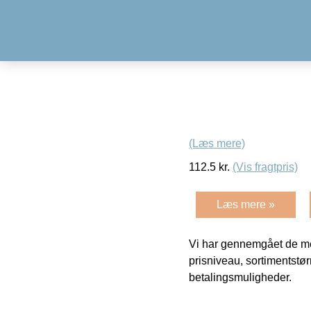
(Læs mere)
112.5
kr.
(Vis fragtpris)
Læs mere »
Vi har gennemgået de mes
prisniveau, sortimentstø
betalingsmuligheder.