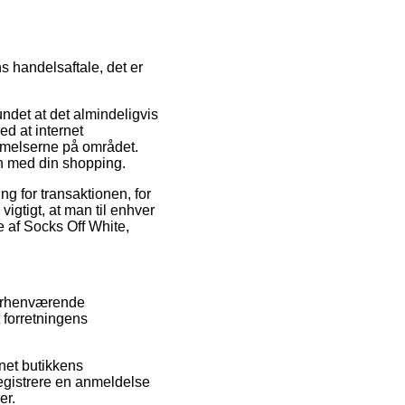
 handelsaftale, det er
ndet at det almindeligvis
ed at internet
emmelserne på området.
en med din shopping.
ng for transaktionen, for
gtigt, at man til enhver
e af Socks Off White,
 forhenværende
 forretningens
rnet butikkens
egistrere en anmeldelse
er.