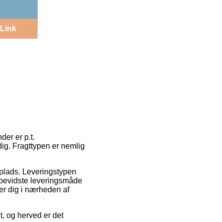
Link
der er p.t.
dig. Fragttypen er nemlig
splads. Leveringstypen
sbevidste leveringsmåde
er dig i nærheden af
, og herved er det