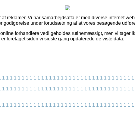
t af reklamer. Vi har samarbejdsaftaler med diverse internet w
ger godtgørelse under forudsætning af at vores besøgende udføre
online forhandlere vedligeholdes rutinemæssigt, men vi tager ik
 er foretaget siden vi sidste gang opdaterede de viste data.
1
1
1
1
1
1
1
1
1
1
1
1
1
1
1
1
1
1
1
1
1
1
1
1
1
1
1
1
1
1
1
1
1
1
1
1
1
1
1
1
1
1
1
1
1
1
1
1
1
1
1
1
1
1
1
1
1
1
1
1
1
1
1
1
1
1
1
1
1
1
1
1
1
1
1
1
1
1
1
1
1
1
1
1
1
1
1
1
1
1
1
1
1
1
1
1
1
1
1
1
1
1
1
1
1