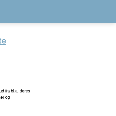
te
 fra bl.a. deres
mer og