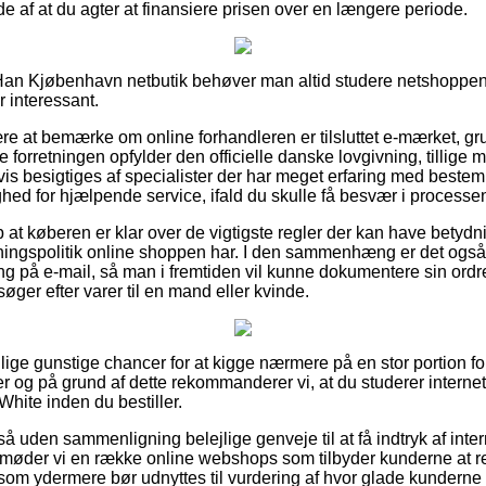
ælde af at du agter at finansiere prisen over en længere periode.
Han Kjøbenhavn netbutik behøver man altid studere netshoppens
r interessant.
re at bemærke om online forhandleren er tilsluttet e-mærket, gru
 forretningen opfylder den officielle danske lovgivning, tillige m
is besigtiges af specialister der har meget erfaring med best
ighed for hjælpende service, ifald du skulle få besvær i process
 at køberen er klar over de vigtigste regler der kan have betydni
ngspolitik online shoppen har. I den sammenhæng er det også vi
ring på e-mail, så man i fremtiden vil kunne dokumentere sin ordr
ger efter varer til en mand eller kvinde.
illige gunstige chancer for at kigge nærmere på en stor portion
 og på grund af dette rekommanderer vi, at du studerer internet
White inden du bestiller.
 uden sammenligning belejlige genveje til at få indtryk af inte
 møder vi en række online webshops som tilbyder kunderne at r
som ydermere bør udnyttes til vurdering af hvor glade kunderne 