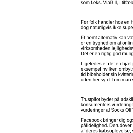
som f.eks. ViaBill, i tilf
Før folk handler hos en 
dog naturligvis ikke supe
Et nemt alternativ kan væ
er en tryghed om at online
virksomheden lejlighedsv
Det er en rigtig god mul
Ligeledes er det en hjælp
eksempel hvilken ombytni
tid bibeholder sin kvitte
uden hensyn til om man sø
Trustpilot byder på adsk
konsumenters vurderinger
vurderinger af Socks Off 
Facebook bringer dig også
pålidelighed. Derudover
af deres købsoplevelse, 