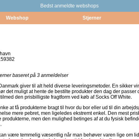
Bedst anmeldte webshops
Webshop
Stjerner
havn
159382
jerner baseret på
3
anmeldelser
anmark giver til alt held diverse leveringsmetoder. En sikker vin
r det muligt at hente de bestilte produkter den dag der passer 
 tilmed den prisbilligste fragtform ved køb af Socks Off White.
 at få produkterne bragt til hvor du bor eller ud til din arbejd
anelse mere pebret, men ligeledes ekstremt enkel. Den mest pri
te produkterne, men den mulighed betinges af at du fysisk befind
.
an være temmelig væsentlig når man behøver varen lige om lidt