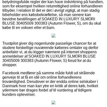
betydningsfulde regler der kan have indvirkning på handlen,
som for eksempel hvilken returrettighed online forhandleren
tilbyder. I relation til det er det i øvrigt vigtigt, at man stadig
bibeholder ens købsbekræftelse, så man senere kan
bevidne bestillingen af SOAKED IN LUXURY SLMORI
BLUSE 30405009 300383 (Autumn Flower, S), om du skal
købe til en voksen eller et barn.
Trustpilot giver dig nogenlunde passelige chancer for at
studere forskellige nuværende køberes omtaler og derfor
anbefaler vi, at du kigger nærmere på internet shoppens
anmeldelser af SOAKED IN LUXURY SLMORI BLUSE
30405009 300383 (Autumn Flower, S) forud for at du
shopper.
Facebook medfører på samme måde fuldt ud strålende
genveje til at få en idé om online forhandlerens
troværdighed. Derudover er der endda online selskaber i
Danmark hvor man kan ytre en kritik af deres køb, hvilket
ydermere bør drages fordel af til vurdering af tidligere
kunders oplevelser.