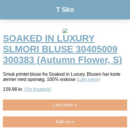
T Sko
SOAKED IN LUXURY
SLMORI BLUSE 30405009
300383 (Autumn Flower, S)
Smuk printet bluse fra Soaked in Luxury. Blusen har korte
ærmer med opsmøg. 100% viskose
(Læs mere)
159.98
kr.
(Vis fragtpris)
Læs mere »
Køb nu »