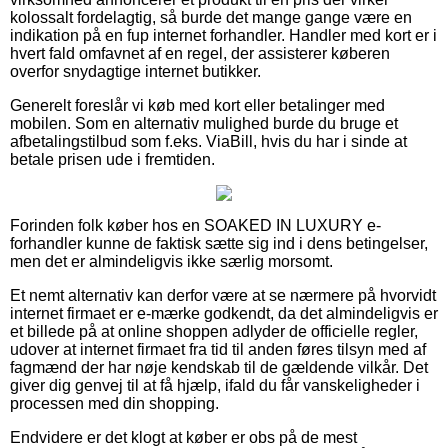
kolossalt fordelagtig, så burde det mange gange være en
indikation på en fup internet forhandler. Handler med kort er i
hvert fald omfavnet af en regel, der assisterer køberen
overfor snydagtige internet butikker.
Generelt foreslår vi køb med kort eller betalinger med
mobilen. Som en alternativ mulighed burde du bruge et
afbetalingstilbud som f.eks. ViaBill, hvis du har i sinde at
betale prisen ude i fremtiden.
Forinden folk køber hos en SOAKED IN LUXURY e-
forhandler kunne de faktisk sætte sig ind i dens betingelser,
men det er almindeligvis ikke særlig morsomt.
Et nemt alternativ kan derfor være at se nærmere på hvorvidt
internet firmaet er e-mærke godkendt, da det almindeligvis er
et billede på at online shoppen adlyder de officielle regler,
udover at internet firmaet fra tid til anden føres tilsyn med af
fagmænd der har nøje kendskab til de gældende vilkår. Det
giver dig genvej til at få hjælp, ifald du får vanskeligheder i
processen med din shopping.
Endvidere er det klogt at køber er obs på de mest