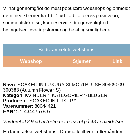
Vi har gennemgået de mest populære webshops og anmeldt
dem med stjerner fra 1 til 5 ud fra bl.a. deres prisniveau,
sortimentstørrelse, kundeservice, brugervenlighed,
betingelser, leveringsformer og betalingsmuligheder.
Bedst anmeldte webshops
Webshop
Stjerner
Link
Navn:
SOAKED IN LUXURY SLMORI BLUSE 30405009
300383 (Autumn Flower, S)
Kategori:
KVINDER > KATEGORIER > BLUSER
Producent:
SOAKED IN LUXURY
Varenummer:
30044421
EAN:
5714344757937
Vurderet til
3.9
ud af 5 stjerner baseret på
43
anmeldelser
En lang række webshops i Danmark tilbyder efterhånden