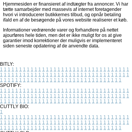
Hjemmesiden er finansieret af indtægter fra annoncer. Vi har
tætte samarbejder med massevis af internet foretagender
hvori vi introducerer butikkernes tilbud, og opnår betaling
ifald en af de besøgende på vores website realiserer et køb.
Informationer vedrørende varer og forhandlere på nettet
ajourføres hele tiden, men det er ikke muligt for os at give
garantier imod korrektioner der muligvis er implementeret
siden seneste opdatering af de anvendte data.
BITLY:
1
1
1
1
1
1
1
1
1
1
1
1
1
1
1
1
1
1
1
1
1
1
1
1
1
1
1
1
1
1
1
1
1
1
1
1
1
1
1
1
1
1
1
1
1
1
1
1
1
1
1
1
1
1
1
1
1
1
1
1
1
1
1
1
1
1
1
1
1
1
1
1
1
1
1
1
1
1
1
1
1
1
1
1
1
1
1
1
1
1
1
1
1
1
1
1
1
1
1
1
SPOTIFY:
1
1
1
1
1
1
1
1
1
1
1
1
1
1
1
1
1
1
1
1
1
1
1
1
1
1
1
1
1
1
1
1
1
1
1
1
1
1
1
1
1
1
1
1
1
1
1
1
1
1
1
1
1
1
1
1
1
1
1
1
1
1
1
1
1
1
1
1
1
1
1
1
1
1
1
1
1
1
1
1
1
1
1
1
1
1
1
1
1
1
1
1
1
1
1
1
1
1
1
1
CUTTLY BIO:
1
1
1
1
1
1
1
1
1
1
1
1
1
1
1
1
1
1
1
1
1
1
1
1
1
1
1
1
1
1
1
1
1
1
1
1
1
1
1
1
1
1
1
1
1
1
1
1
1
1
1
1
1
1
1
1
1
1
1
1
1
1
1
1
1
1
1
1
1
1
1
1
1
1
1
1
1
1
1
1
1
1
1
1
1
1
1
1
1
1
1
1
1
1
1
1
1
1
1
1
1