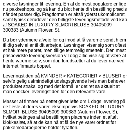
diverse løsninger til levering. En af de mest populære er lige
nu pakkeshops, og så kan du blot hente din bestilling præcis
når det passer dig. Fragtformen er altså yderst ukompliceret,
samt typisk derudover den billigste leveringsmetode ved køb
af SOAKED IN LUXURY SLMORI BLUSE 30405009
300383 (Autumn Flower, S).
Du bør ydermere afveje for og imod at få varerne sendt hjem
til dig selv eller til dit arbejde. Løsningen viser sig som oftest
et hak mere pebret, men tillige temmelig smertefri. Den mest
prisbevidste leveringsversion vil dog altid vise sig at være at
hente varerne selv, som dog forudsætter at du lever nærved
internet firmaets bopæl.
Leveringstiden på KVINDER > KATEGORIER > BLUSER er
selvfølgelig ualmindeligt udslagsgivende hvis man behøver
produktet straks, og med det formål er det ret så aktuelt at
man checker leveringstiden for den relevante vare.
Masser af firmaer på nettet giver løfte om 1 dags levering på
de fleste af deres varer, eksempelvis SOAKED IN LUXURY
SLMORI BLUSE 30405009 300383 (Autumn Flower, S),
hvilket betinges af at bestillingen placeres inden et aftalt
klokkeslæt, så at de kan nå at få de nye varer ordnet før
pakkemedarbejderne holder fyraften.