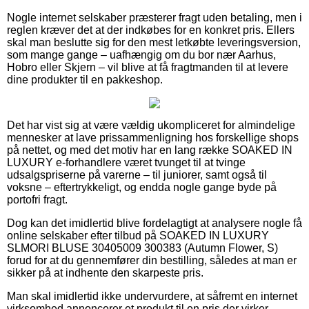
Nogle internet selskaber præsterer fragt uden betaling, men i
reglen kræver det at der indkøbes for en konkret pris. Ellers
skal man beslutte sig for den mest letkøbte leveringsversion,
som mange gange – uafhængig om du bor nær Aarhus,
Hobro eller Skjern – vil blive at få fragtmanden til at levere
dine produkter til en pakkeshop.
Det har vist sig at være vældig ukompliceret for almindelige
mennesker at lave prissammenligning hos forskellige shops
på nettet, og med det motiv har en lang række SOAKED IN
LUXURY e-forhandlere været tvunget til at tvinge
udsalgspriserne på varerne – til juniorer, samt også til
voksne – eftertrykkeligt, og endda nogle gange byde på
portofri fragt.
Dog kan det imidlertid blive fordelagtigt at analysere nogle få
online selskaber efter tilbud på SOAKED IN LUXURY
SLMORI BLUSE 30405009 300383 (Autumn Flower, S)
forud for at du gennemfører din bestilling, således at man er
sikker på at indhente den skarpeste pris.
Man skal imidlertid ikke undervurdere, at såfremt en internet
virksomhed annoncerer et produkt til en pris der virker