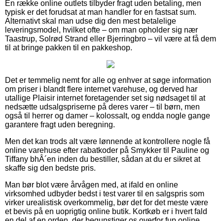
En række online outlets tilbyder fragt uden betaling, men
typisk er det forudsat at man handler for en fastsat sum.
Alternativt skal man udse dig den mest betalelige
leveringsmodel, hvilket ofte – om man opholder sig nær
Taastrup, Solrød Strand eller Bjerringbro – vil være at få dem
til at bringe pakken til en pakkeshop.
Det er temmelig nemt for alle og enhver at søge information
om priser i blandt flere internet varehuse, og derved har
utallige Plaisir internet foretagender set sig nødsaget til at
nedsætte udsalgspriserne på deres varer – til børn, men
også til herrer og damer – kolossalt, og endda nogle gange
garantere fragt uden beregning.
Men det kan trods alt være lønnende at kontrollere nogle få
online varehuse efter rabatkoder på Smykker til Pauline og
Tiffany bhÂ´en inden du bestiller, sådan at du er sikret at
skaffe sig den bedste pris.
Man bør blot være årvågen med, at ifald en online
virksomhed udbyder bedst i test varer til en salgspris som
virker urealistisk overkommelig, bør det for det meste være
et bevis på en uoprigtig online butik. Kortkøb er i hvert fald
en del af en orden, der begunstiger os overfor fup online