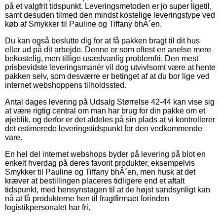
på et valgfrit tidspunkt. Leveringsmetoden er jo super ligetil,
samt desuden tilmed den mindst kostelige leveringstype ved
køb af Smykker til Pauline og Tiffany bhÂ´en.
Du kan også beslutte dig for at få pakken bragt til dit hus
eller ud på dit arbejde. Denne er som oftest en anelse mere
bekostelig, men tillige usædvanlig problemfri. Den mest
prisbevidste leveringsmanér vil dog utvivlsomt være at hente
pakken selv, som desværre er betinget af at du bor lige ved
internet webshoppens tilholdssted.
Antal dages levering på Udsalg Størrelse 42-44 kan vise sig
at være rigtig central om man har brug for din pakke om et
øjeblik, og derfor er det aldeles på sin plads at vi kontrollerer
det estimerede leveringstidspunkt for den vedkommende
vare.
En hel del internet webshops byder på levering på blot en
enkelt hverdag på deres favorit produkter, eksempelvis
Smykker til Pauline og Tiffany bhÂ´en, men husk at det
kræver at bestillingen placeres tidligere end et aftalt
tidspunkt, med hensynstagen til at de højst sandsynligt kan
nå at få produkterne hen til fragtfirmaet forinden
logistikpersonalet har fri.