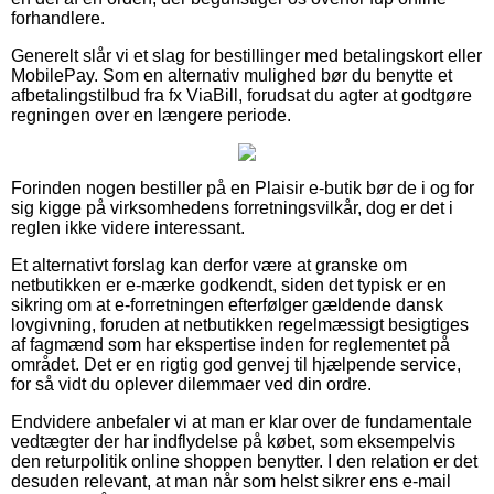
forhandlere.
Generelt slår vi et slag for bestillinger med betalingskort eller
MobilePay. Som en alternativ mulighed bør du benytte et
afbetalingstilbud fra fx ViaBill, forudsat du agter at godtgøre
regningen over en længere periode.
Forinden nogen bestiller på en Plaisir e-butik bør de i og for
sig kigge på virksomhedens forretningsvilkår, dog er det i
reglen ikke videre interessant.
Et alternativt forslag kan derfor være at granske om
netbutikken er e-mærke godkendt, siden det typisk er en
sikring om at e-forretningen efterfølger gældende dansk
lovgivning, foruden at netbutikken regelmæssigt besigtiges
af fagmænd som har ekspertise inden for reglementet på
området. Det er en rigtig god genvej til hjælpende service,
for så vidt du oplever dilemmaer ved din ordre.
Endvidere anbefaler vi at man er klar over de fundamentale
vedtægter der har indflydelse på købet, som eksempelvis
den returpolitik online shoppen benytter. I den relation er det
desuden relevant, at man når som helst sikrer ens e-mail