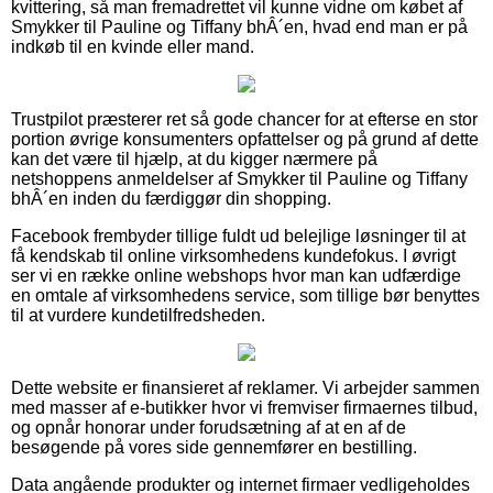
kvittering, så man fremadrettet vil kunne vidne om købet af
Smykker til Pauline og Tiffany bhÂ´en, hvad end man er på
indkøb til en kvinde eller mand.
Trustpilot præsterer ret så gode chancer for at efterse en stor
portion øvrige konsumenters opfattelser og på grund af dette
kan det være til hjælp, at du kigger nærmere på
netshoppens anmeldelser af Smykker til Pauline og Tiffany
bhÂ´en inden du færdiggør din shopping.
Facebook frembyder tillige fuldt ud belejlige løsninger til at
få kendskab til online virksomhedens kundefokus. I øvrigt
ser vi en række online webshops hvor man kan udfærdige
en omtale af virksomhedens service, som tillige bør benyttes
til at vurdere kundetilfredsheden.
Dette website er finansieret af reklamer. Vi arbejder sammen
med masser af e-butikker hvor vi fremviser firmaernes tilbud,
og opnår honorar under forudsætning af at en af de
besøgende på vores side gennemfører en bestilling.
Data angående produkter og internet firmaer vedligeholdes