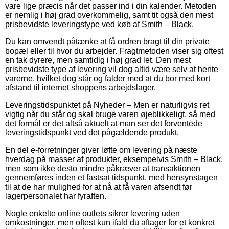
vare lige præcis når det passer ind i din kalender. Metoden
er nemlig i høj grad overkommelig, samt tit også den mest
prisbevidste leveringstype ved køb af Smith – Black.
Du kan omvendt påtænke at få ordren bragt til din private
bopæl eller til hvor du arbejder. Fragtmetoden viser sig oftest
en tak dyrere, men samtidig i høj grad let. Den mest
prisbevidste type af levering vil dog altid være selv at hente
varerne, hvilket dog står og falder med at du bor med kort
afstand til internet shoppens arbejdslager.
Leveringstidspunktet på Nyheder – Men er naturligvis ret
vigtig når du står og skal bruge varen øjeblikkeligt, så med
det formål er det altså aktuelt at man ser det forventede
leveringstidspunkt ved det pågældende produkt.
En del e-forretninger giver løfte om levering på næste
hverdag på masser af produkter, eksempelvis Smith – Black,
men som ikke desto mindre påkræver at transaktionen
gennemføres inden et fastsat tidspunkt, med hensynstagen
til at de har mulighed for at nå at få varen afsendt før
lagerpersonalet har fyraften.
Nogle enkelte online outlets sikrer levering uden
omkostninger, men oftest kun ifald du aftager for et konkret