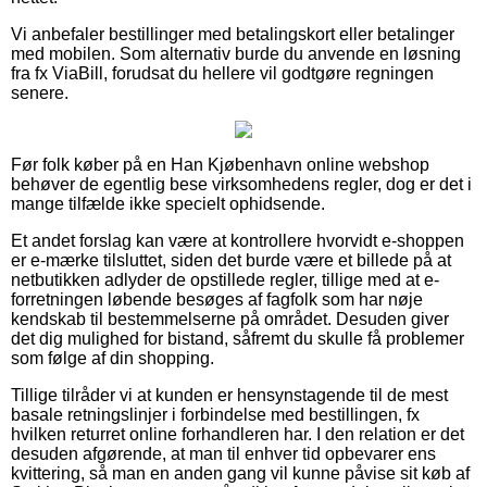
Vi anbefaler bestillinger med betalingskort eller betalinger
med mobilen. Som alternativ burde du anvende en løsning
fra fx ViaBill, forudsat du hellere vil godtgøre regningen
senere.
Før folk køber på en Han Kjøbenhavn online webshop
behøver de egentlig bese virksomhedens regler, dog er det i
mange tilfælde ikke specielt ophidsende.
Et andet forslag kan være at kontrollere hvorvidt e-shoppen
er e-mærke tilsluttet, siden det burde være et billede på at
netbutikken adlyder de opstillede regler, tillige med at e-
forretningen løbende besøges af fagfolk som har nøje
kendskab til bestemmelserne på området. Desuden giver
det dig mulighed for bistand, såfremt du skulle få problemer
som følge af din shopping.
Tillige tilråder vi at kunden er hensynstagende til de mest
basale retningslinjer i forbindelse med bestillingen, fx
hvilken returret online forhandleren har. I den relation er det
desuden afgørende, at man til enhver tid opbevarer ens
kvittering, så man en anden gang vil kunne påvise sit køb af