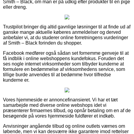
Smith – Black, om man er på udkig efter produkter til en pige
eller dreng.
Trustpilot bringer dig altid gavnlige løsninger til at finde ud af
ganske mange aktuelle køberes anmeldelser og derved
anbefaler vi, at du studerer online forretningens vurderinger
af Smith – Black forinden du shopper.
Facebook medfører også sådan set fornemme genveje til at
få indblik i online webshoppens kundefokus. Foruden det
ses nogle internet virksomheder som tilbyder kunderne at
formulere en bedømmelse af virksomhedens service, som
tillige burde anvendes til at bedømme hvor tilfredse
kunderne er.
Vores hjemmeside er annoncefinansieret. Vi har et tæt
samarbejde med diverse online webshops idet vi
præsenterer firmaernes tilbud, og opnår betaling om en af de
besøgende på vores hjemmeside fuldfører et indkøb.
Anvisninger angående tilbud og online outlets værnes om
løbende, men vi kan desværre ikke garantere imod rettelser