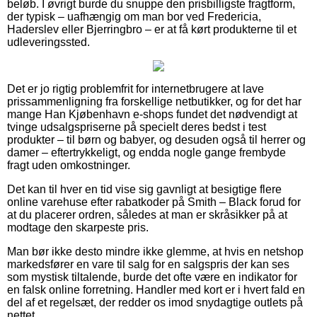
beløb. I øvrigt burde du snuppe den prisbilligste fragtform,
der typisk – uafhængig om man bor ved Fredericia,
Haderslev eller Bjerringbro – er at få kørt produkterne til et
udleveringssted.
Det er jo rigtig problemfrit for internetbrugere at lave
prissammenligning fra forskellige netbutikker, og for det har
mange Han Kjøbenhavn e-shops fundet det nødvendigt at
tvinge udsalgspriserne på specielt deres bedst i test
produkter – til børn og babyer, og desuden også til herrer og
damer – eftertrykkeligt, og endda nogle gange frembyde
fragt uden omkostninger.
Det kan til hver en tid vise sig gavnligt at besigtige flere
online varehuse efter rabatkoder på Smith – Black forud for
at du placerer ordren, således at man er skråsikker på at
modtage den skarpeste pris.
Man bør ikke desto mindre ikke glemme, at hvis en netshop
markedsfører en vare til salg for en salgspris der kan ses
som mystisk tiltalende, burde det ofte være en indikator for
en falsk online forretning. Handler med kort er i hvert fald en
del af et regelsæt, der redder os imod snydagtige outlets på
nettet.