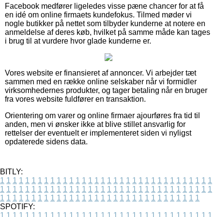
Facebook medfører ligeledes visse pæne chancer for at få
en idé om online firmaets kundefokus. Tilmed møder vi
nogle butikker på nettet som tilbyder kunderne at notere en
anmeldelse af deres køb, hvilket på samme måde kan tages
i brug til at vurdere hvor glade kunderne er.
Vores website er finansieret af annoncer. Vi arbejder tæt
sammen med en række online selskaber når vi formidler
virksomhedernes produkter, og tager betaling når en bruger
fra vores website fuldfører en transaktion.
Orientering om varer og online firmaer ajourføres fra tid til
anden, men vi ønsker ikke at blive stillet ansvarlig for
rettelser der eventuelt er implementeret siden vi nyligst
opdaterede sidens data.
BITLY:
1
1
1
1
1
1
1
1
1
1
1
1
1
1
1
1
1
1
1
1
1
1
1
1
1
1
1
1
1
1
1
1
1
1
1
1
1
1
1
1
1
1
1
1
1
1
1
1
1
1
1
1
1
1
1
1
1
1
1
1
1
1
1
1
1
1
1
1
1
1
1
1
1
1
1
1
1
1
1
1
1
1
1
1
1
1
1
1
1
1
1
1
1
1
1
1
1
1
1
1
SPOTIFY:
1
1
1
1
1
1
1
1
1
1
1
1
1
1
1
1
1
1
1
1
1
1
1
1
1
1
1
1
1
1
1
1
1
1