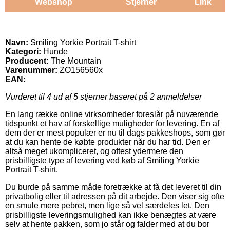
Webshop
Stjerner
Link
Navn:
Smiling Yorkie Portrait T-shirt
Kategori:
Hunde
Producent:
The Mountain
Varenummer:
ZO156560x
EAN:
Vurderet til
4
ud af 5 stjerner baseret på
2
anmeldelser
En lang række online virksomheder foreslår på nuværende
tidspunkt et hav af forskellige muligheder for levering. En af
dem der er mest populær er nu til dags pakkeshops, som gør
at du kan hente de købte produkter når du har tid. Den er
altså meget ukompliceret, og oftest ydermere den
prisbilligste type af levering ved køb af Smiling Yorkie
Portrait T-shirt.
Du burde på samme måde foretrække at få det leveret til din
privatbolig eller til adressen på dit arbejde. Den viser sig ofte
en smule mere pebret, men lige så vel særdeles let. Den
prisbilligste leveringsmulighed kan ikke benægtes at være
selv at hente pakken, som jo står og falder med at du bor