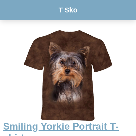
T Sko
Smiling Yorkie Portrait T-