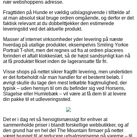
nær webshoppens adresse.
Fragttiden på Hunde er vældig udslagsgivende i tilfælde af
at man absolut skal bruge ordren omgående, og derfor er det
faktisk relevant at du dobbelttjekker den estimerede
leveringstid ved det aktuelle produkt.
Masser af internet virksomheder yder levering på næste
hverdag på utallige produkter, eksempelvis Smiling Yorkie
Portrait T-shirt, men det regnes ud fra at ordren placeres
forinden et aftalt klokkeslæt, så de højst sandsynligt kan nå
at få produktet fikset inden de lageransatte får fri.
Visse shops på nettet sikrer fragtfri levering, men undertiden
er det forbeholdt når man handler for et bestemt beløb. I
øvrigt skulle du tage den mest letkøbte fragtmulighed, der
typisk – uden hensyn til om du befinder sig ved Horsens,
Slagelse eller Humlebæk – vil være at få dem til at levere
din pakke til et udleveringssted.
Det er i dag ret så hensigtsmæssigt for enhver at
sammenholde priser i blandt forskellige webbutikker, og af
den grund har en hel del The Mountain firmaer på nettet
været tvunget til at reducere udsalgspriserne på varerne – til