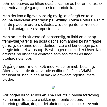
børn og babyer, og tillige også til damer og herrer – drastisk,
og endda nogle gange præstere portofri fragt.
Men det kan alligevel vise sig nyttigt at eftergå enkelte
online selskaber efter rabat på Smiling Yorkie Portrait T-shirt
før du placerer ordren, således at du er på den sikre side
med at antage den skarpeste pris.
Man bør trods alt være så påpasselig, at ifald en e-shop
frembyder varer til en udsalgspris som anses for hamrende
gunstig, så kunne det undertiden være et kendetegn på en
uægte internet webshop. Bestillinger med kort er i hvert fald
dækket ind under en vedtægt, som assisterer os imod
uærlige netshops.
Vi går generelt ind for køb med kort eller mobilbetaling.
Alternativt burde du anvende et tilbud fra f.eks. ViaBill,
forudsat du har i sinde at dække omkostningerne i flere
bidder.
Før nogen handler hos en The Mountain online forretning
kunne man for at være sikker gennemløbe dens
forretningsvilkår, dog er det almindeligvis et tidskrævende