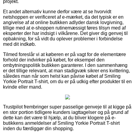
projekt.
Et andet alternativ kunne derfor være at se hvorvidt
netshoppen er verificeret af e-mærket, da det typisk er en
angivelse af at online butikken adlyder dansk lovgivning,
tillige med at e-shoppen rutinemæssigt føres tilsyn med af
eksperter der har indsigt i vilkårene. Det giver dig genvej til
opbakning, for så vidt du oplever problemer i forbindelse
med dit indkøb.
Tilmed foreslår vi at køberen er på vagt for de elementære
forhold der indvirker på købet, for eksempel den
ombytningspolitik butikken garanterer. I den sammenhæng
er det tillige relevant, at man stadigvæk sikrer ens kvittering,
således man når som helst kan påvise købet af Smiling
Yorkie Portrait T-shirt, om du er på udkig efter produkter til en
kvinde eller mand.
Trustpilot frembringer super passelige genveje til at kigge på
en stor portion tidligere kunders iagttagelser og på grund af
dette kan det være til hjælp, at du bliver klogere på e-
butikkens anmeldelser af Smiling Yorkie Portrait T-shirt
inden du færdiggør din shopping.