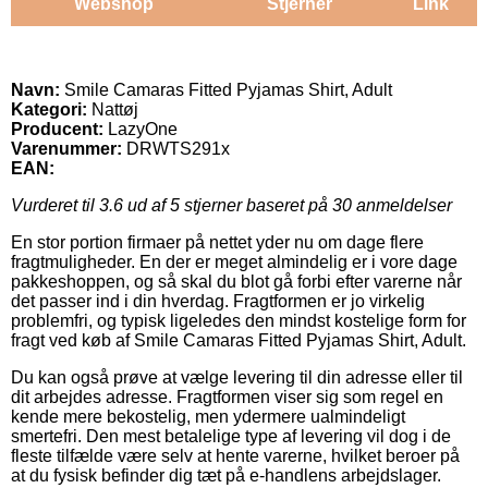
Webshop
Stjerner
Link
Navn:
Smile Camaras Fitted Pyjamas Shirt, Adult
Kategori:
Nattøj
Producent:
LazyOne
Varenummer:
DRWTS291x
EAN:
Vurderet til
3.6
ud af 5 stjerner baseret på
30
anmeldelser
En stor portion firmaer på nettet yder nu om dage flere
fragtmuligheder. En der er meget almindelig er i vore dage
pakkeshoppen, og så skal du blot gå forbi efter varerne når
det passer ind i din hverdag. Fragtformen er jo virkelig
problemfri, og typisk ligeledes den mindst kostelige form for
fragt ved køb af Smile Camaras Fitted Pyjamas Shirt, Adult.
Du kan også prøve at vælge levering til din adresse eller til
dit arbejdes adresse. Fragtformen viser sig som regel en
kende mere bekostelig, men ydermere ualmindeligt
smertefri. Den mest betalelige type af levering vil dog i de
fleste tilfælde være selv at hente varerne, hvilket beroer på
at du fysisk befinder dig tæt på e-handlens arbejdslager.