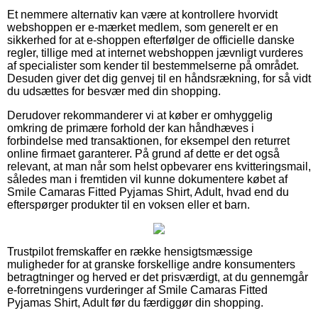
Et nemmere alternativ kan være at kontrollere hvorvidt
webshoppen er e-mærket medlem, som generelt er en
sikkerhed for at e-shoppen efterfølger de officielle danske
regler, tillige med at internet webshoppen jævnligt vurderes
af specialister som kender til bestemmelserne på området.
Desuden giver det dig genvej til en håndsrækning, for så vidt
du udsættes for besvær med din shopping.
Derudover rekommanderer vi at køber er omhyggelig
omkring de primære forhold der kan håndhæves i
forbindelse med transaktionen, for eksempel den returret
online firmaet garanterer. På grund af dette er det også
relevant, at man når som helst opbevarer ens kvitteringsmail,
således man i fremtiden vil kunne dokumentere købet af
Smile Camaras Fitted Pyjamas Shirt, Adult, hvad end du
efterspørger produkter til en voksen eller et barn.
Trustpilot fremskaffer en række hensigtsmæssige
muligheder for at granske forskellige andre konsumenters
betragtninger og herved er det prisværdigt, at du gennemgår
e-forretningens vurderinger af Smile Camaras Fitted
Pyjamas Shirt, Adult før du færdiggør din shopping.