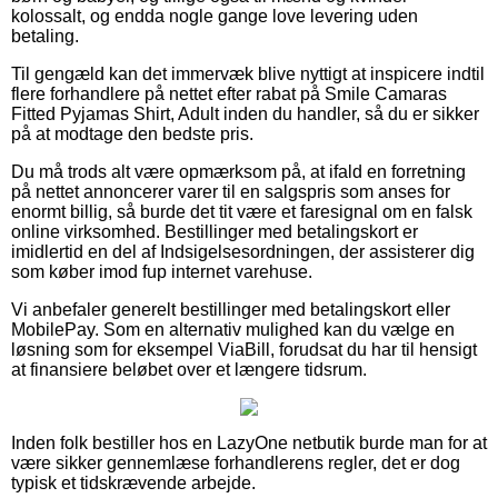
kolossalt, og endda nogle gange love levering uden
betaling.
Til gengæld kan det immervæk blive nyttigt at inspicere indtil
flere forhandlere på nettet efter rabat på Smile Camaras
Fitted Pyjamas Shirt, Adult inden du handler, så du er sikker
på at modtage den bedste pris.
Du må trods alt være opmærksom på, at ifald en forretning
på nettet annoncerer varer til en salgspris som anses for
enormt billig, så burde det tit være et faresignal om en falsk
online virksomhed. Bestillinger med betalingskort er
imidlertid en del af Indsigelsesordningen, der assisterer dig
som køber imod fup internet varehuse.
Vi anbefaler generelt bestillinger med betalingskort eller
MobilePay. Som en alternativ mulighed kan du vælge en
løsning som for eksempel ViaBill, forudsat du har til hensigt
at finansiere beløbet over et længere tidsrum.
Inden folk bestiller hos en LazyOne netbutik burde man for at
være sikker gennemlæse forhandlerens regler, det er dog
typisk et tidskrævende arbejde.