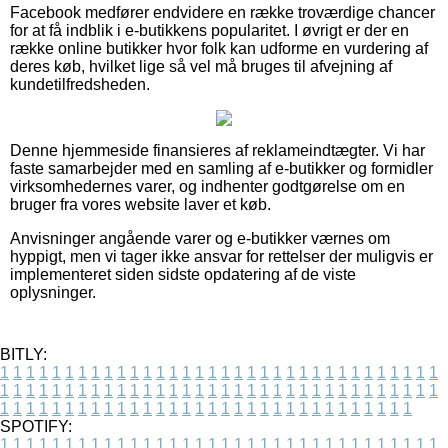
Facebook medfører endvidere en række troværdige chancer
for at få indblik i e-butikkens popularitet. I øvrigt er der en
række online butikker hvor folk kan udforme en vurdering af
deres køb, hvilket lige så vel må bruges til afvejning af
kundetilfredsheden.
Denne hjemmeside finansieres af reklameindtægter. Vi har
faste samarbejder med en samling af e-butikker og formidler
virksomhedernes varer, og indhenter godtgørelse om en
bruger fra vores website laver et køb.
Anvisninger angående varer og e-butikker værnes om
hyppigt, men vi tager ikke ansvar for rettelser der muligvis er
implementeret siden sidste opdatering af de viste
oplysninger.
BITLY:
1
1
1
1
1
1
1
1
1
1
1
1
1
1
1
1
1
1
1
1
1
1
1
1
1
1
1
1
1
1
1
1
1
1
1
1
1
1
1
1
1
1
1
1
1
1
1
1
1
1
1
1
1
1
1
1
1
1
1
1
1
1
1
1
1
1
1
1
1
1
1
1
1
1
1
1
1
1
1
1
1
1
1
1
1
1
1
1
1
1
1
1
1
1
1
1
1
1
1
1
SPOTIFY:
1
1
1
1
1
1
1
1
1
1
1
1
1
1
1
1
1
1
1
1
1
1
1
1
1
1
1
1
1
1
1
1
1
1