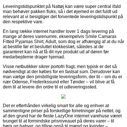
Leveringstidspunktet på Nattøj kan være super central ifald
man behøver pakken fluks, så i det øjemed er det fuldt ud
relevant at vi besigtiger det forventede leveringstidspunkt på
den respektive vare.
En lang række internet handler lover 1 dags levering på
mange af deres varenumre, eksempelvis Smile Camaras
Fitted Pyjamas Shirt, Adult, som dog er afhængig af at du når
at bestille før et besluttet klokkeslæt, således at de
garanteret kan nå at få dit nye produkt ud af døren før
medarbejderne drager hjemad.
Visse netbutikker sikrer portofri fragt, men typisk er det så
nødvendigt at der købes for en fastsat sum. Derudover kan
man vælge den prisbilligste leveringsform, der tit – om du er
nær Odense, Frederikssund eller Tønder – vil blive at få
dem til at levere din ordre til et udleveringssted.
Det er efterhånden virkelig smart for alle og enhver at
sammenligne priser på forskellige forretninger på nettet, og
af den grund har de fleste LazyOne internet varehuse været
tvunget til at formindske prisniveauet på deres varer – til
børn og babyer, og tillige også til mænd og kvinder –