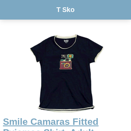
T Sko
Smile Camaras Fitted