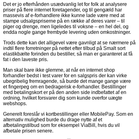
Det er jo efterhånden usædvanlig let for folk at analysere
priser på flere internet foretagender, og til gengæld har
massevis af e-forhandlere ikke kunne lade være med at
stampe udsalgspriserne på en række af deres varer – til
piger og drenge, men ligeledes til voksne – en hel del, og
endda nogle gange frembyde levering uden omkostninger.
Trods dette kan det alligevel være gavnligt at se nærmere på
indtil flere forretninger på nettet efter tilbud på Smalt sort
elastikbælte forinden du bestiller, så man er garanteret at få
fat i den laveste pris.
Man skal bare ikke glemme, at når en internet shop
forhandler bedst i test varer for en salgspris der kan virke
ubegribelig fremragende, så burde det mange gange være
et fingerpeg om en bedragerisk e-forhandler. Bestillinger
med betalingskort er på den anden side indbefattet af en
ordning, hvilket forsvarer dig som kunde overfor uægte
webshops.
Generelt foreslår vi kortbestillinger eller MobilePay. Som en
alternativ mulighed burde du drage nytte af et
afbetalingstilbud som for eksempel ViaBill, hvis du vil
afbetale prisen senere.