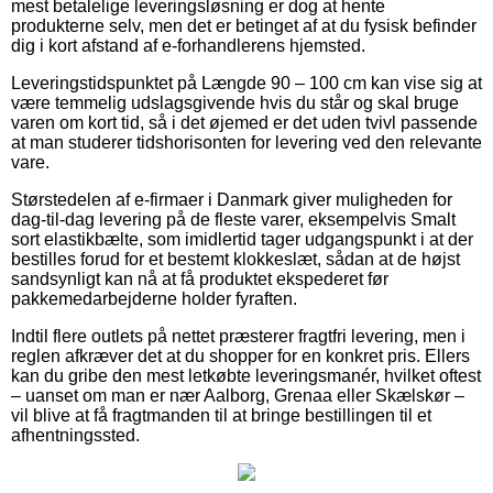
mest betalelige leveringsløsning er dog at hente
produkterne selv, men det er betinget af at du fysisk befinder
dig i kort afstand af e-forhandlerens hjemsted.
Leveringstidspunktet på Længde 90 – 100 cm kan vise sig at
være temmelig udslagsgivende hvis du står og skal bruge
varen om kort tid, så i det øjemed er det uden tvivl passende
at man studerer tidshorisonten for levering ved den relevante
vare.
Størstedelen af e-firmaer i Danmark giver muligheden for
dag-til-dag levering på de fleste varer, eksempelvis Smalt
sort elastikbælte, som imidlertid tager udgangspunkt i at der
bestilles forud for et bestemt klokkeslæt, sådan at de højst
sandsynligt kan nå at få produktet ekspederet før
pakkemedarbejderne holder fyraften.
Indtil flere outlets på nettet præsterer fragtfri levering, men i
reglen afkræver det at du shopper for en konkret pris. Ellers
kan du gribe den mest letkøbte leveringsmanér, hvilket oftest
– uanset om man er nær Aalborg, Grenaa eller Skælskør –
vil blive at få fragtmanden til at bringe bestillingen til et
afhentningssted.