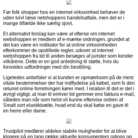
Før folk shopper hos en internet virksomhed behøver de
uden tvivl læse netshoppens handelsaftale, men det er i
mange tilfælde ikke særlig sjovt.
Et alternativt forslag kan være at efterse om internet
webshoppen er medlem af e-mærke ordningen, grundet at
det kan være en indikator for at online virksomheden
efterkommer de opstillede regler, udover at internet
webshoppen fra tid til anden besøges af jurister som kender
vilkårene. Dette er en god anledning til støtte, hvis du
forvoldes udfordringer med din bestilling.
Ligeledes anbefaler vi at kunden er opmærksom på de mest
vitale bestemmelser der har indflydelse på købet, som fx den
returret online forretningen kører med. I relation til det er det i
øvrigt vigtigt, at man til enhver tid gemmer ens faktura e-mail,
således man når som helst vil kunne eftervise ordren af
Smalt sort elastikbælte, hvad end du skal købe en gave til
en herre eller dame.
Trustpilot medfører aldeles stabile muligheder for at blive
klogere på en lang række aktuelle konsumenters ratings og