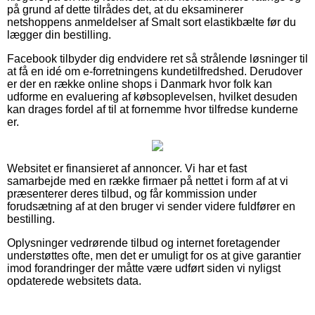
på grund af dette tilrådes det, at du eksaminerer
netshoppens anmeldelser af Smalt sort elastikbælte før du
lægger din bestilling.
Facebook tilbyder dig endvidere ret så strålende løsninger til
at få en idé om e-forretningens kundetilfredshed. Derudover
er der en række online shops i Danmark hvor folk kan
udforme en evaluering af købsoplevelsen, hvilket desuden
kan drages fordel af til at fornemme hvor tilfredse kunderne
er.
Websitet er finansieret af annoncer. Vi har et fast
samarbejde med en række firmaer på nettet i form af at vi
præsenterer deres tilbud, og får kommission under
forudsætning af at den bruger vi sender videre fuldfører en
bestilling.
Oplysninger vedrørende tilbud og internet foretagender
understøttes ofte, men det er umuligt for os at give garantier
imod forandringer der måtte være udført siden vi nyligst
opdaterede websitets data.