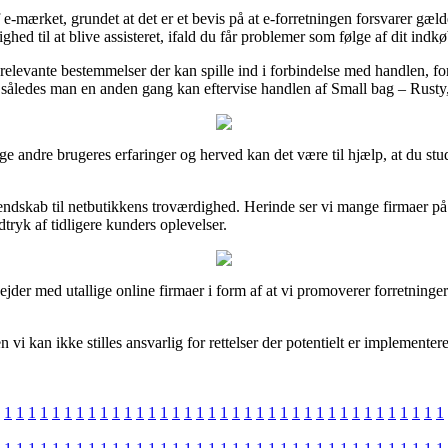
ærket, grundet at det er et bevis på at e-forretningen forsvarer gælde
hed til at blive assisteret, ifald du får problemer som følge af dit indkø
 relevante bestemmelser der kan spille ind i forbindelse med handlen,
, således man en anden gang kan eftervise handlen af Small bag – Rusty,
llige andre brugeres erfaringer og herved kan det være til hjælp, at du 
ndskab til netbutikkens troværdighed. Herinde ser vi mange firmaer på 
dtryk af tidligere kunders oplevelser.
rbejder med utallige online firmaer i form af at vi promoverer forretning
n vi kan ikke stilles ansvarlig for rettelser der potentielt er implementer
1
1
1
1
1
1
1
1
1
1
1
1
1
1
1
1
1
1
1
1
1
1
1
1
1
1
1
1
1
1
1
1
1
1
1
1
1