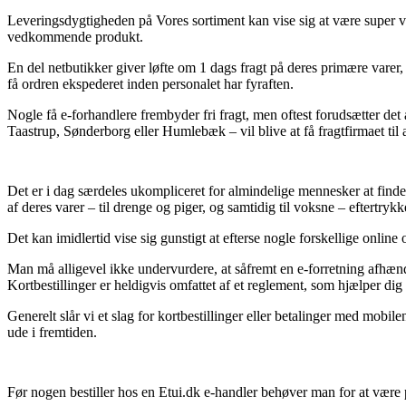
Leveringsdygtigheden på Vores sortiment kan vise sig at være super vi
vedkommende produkt.
En del netbutikker giver løfte om 1 dags fragt på deres primære varer,
få ordren ekspederet inden personalet har fyraften.
Nogle få e-forhandlere frembyder fri fragt, men oftest forudsætter det
Taastrup, Sønderborg eller Humlebæk – vil blive at få fragtfirmaet til at
Det er i dag særdeles ukompliceret for almindelige mennesker at finde 
af deres varer – til drenge og piger, og samtidig til voksne – eftertryk
Det kan imidlertid vise sig gunstigt at efterse nogle forskellige online 
Man må alligevel ikke undervurdere, at såfremt en e-forretning afhænd
Kortbestillinger er heldigvis omfattet af et reglement, som hjælper di
Generelt slår vi et slag for kortbestillinger eller betalinger med mobil
ude i fremtiden.
Før nogen bestiller hos en Etui.dk e-handler behøver man for at være p