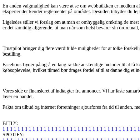
En anden valgmulighed kan være at se om webbutikken er medlem af e-m
eksperter der kender reglementet på området. Desuden tilbydes du lejlig
Ligeledes stiller vi forslag om at man er omhyggelig omkring de mest
er det samtidig afgørende, at man når som helst bevarer sin ordremail
Trustpilot bringer dig flere værdifulde muligheder for at tolke forske
bestilling.
Facebook byder på også en lang række anstændige metoder til at få ke
købsoplevelse, hvilket tilmed bør drages fordel af til at danne dig et in
Vores side er finansieret af indtægter fra annoncer. Vi har faste sama
laver en handel.
Fakta om tilbud og internet forretninger ajourføres fra tid til anden, me
BITLY:
1
1
1
1
1
1
1
1
1
1
1
1
1
1
1
1
1
1
1
1
1
1
1
1
1
1
1
1
1
1
1
1
1
1
1
1
1
SPOTIFY: