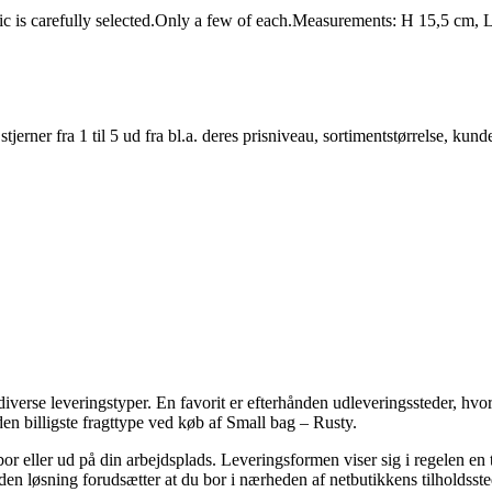
bric is carefully selected.Only a few of each.Measurements: H 15,5 c
er fra 1 til 5 ud fra bl.a. deres prisniveau, sortimentstørrelse, kunde
iverse leveringstyper. En favorit er efterhånden udleveringssteder, hvor 
en billigste fragttype ved køb af Small bag – Rusty.
 bor eller ud på din arbejdsplads. Leveringsformen viser sig i regelen 
 den løsning forudsætter at du bor i nærheden af netbutikkens tilholdsste