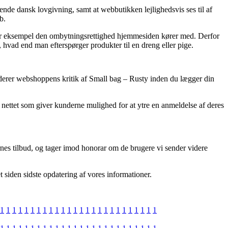
nde dansk lovgivning, samt at webbutikken lejlighedsvis ses til af
b.
 for eksempel den ombytningsrettighed hjemmesiden kører med. Derfor
 hvad end man efterspørger produkter til en dreng eller pige.
studerer webshoppens kritik af Small bag – Rusty inden du lægger din
nettet som giver kunderne mulighed for at ytre en anmeldelse af deres
ernes tilbud, og tager imod honorar om de brugere vi sender videre
et siden sidste opdatering af vores informationer.
1
1
1
1
1
1
1
1
1
1
1
1
1
1
1
1
1
1
1
1
1
1
1
1
1
1