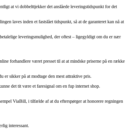
igt at vi dobbelttjekker det anslåede leveringstidspunkt for det
gen laves inden et fastslået tidspunkt, så at de garanteret kan nå at
betalelige leveringsmulighed, der oftest – ligegyldigt om du er nær
line forhandlere været presset til at at mindske priserne på en række
 du er sikker på at modtage den mest attraktive pris.
nne det tit være et faresignal om en fup internet shop.
sempel ViaBill, i tilfælde af at du efterspørger at honorere regningen
rlig interessant.