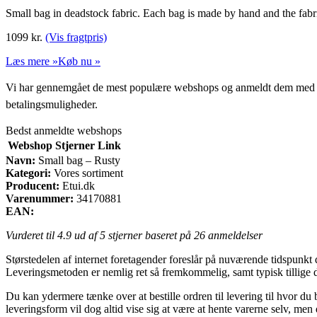
Small bag in deadstock fabric. Each bag is made by hand and the fa
1099
kr.
(Vis fragtpris)
Læs mere »
Køb nu »
Vi har gennemgået de mest populære webshops og anmeldt dem med stjern
betalingsmuligheder.
Bedst anmeldte webshops
Webshop
Stjerner
Link
Navn:
Small bag – Rusty
Kategori:
Vores sortiment
Producent:
Etui.dk
Varenummer:
34170881
EAN:
Vurderet til
4.9
ud af 5 stjerner baseret på
26
anmeldelser
Størstedelen af internet foretagender foreslår på nuværende tidspunkt d
Leveringsmetoden er nemlig ret så fremkommelig, samt typisk tillige d
Du kan ydermere tænke over at bestille ordren til levering til hvor du
leveringsform vil dog altid vise sig at være at hente varerne selv, men