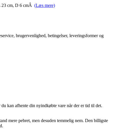
m, L 23 cm, D 6 cmÂ
(Læs mere)
service, brugervenlighed, betingelser, leveringsformer og
du kan afhente din nyindkøbte vare når der er tid til det.
en tand mere pebret, men desuden temmelig nem. Den billigste
d.