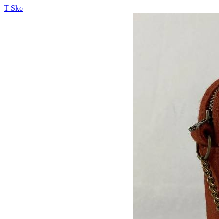
T Sko