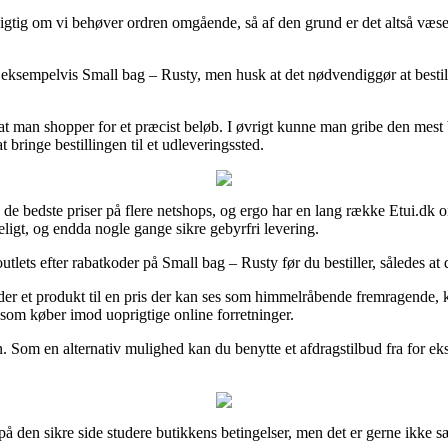
gtig om vi behøver ordren omgående, så af den grund er det altså væsentl
 eksempelvis Small bag – Rusty, men husk at det nødvendiggør at bestillin
 at man shopper for et præcist beløb. I øvrigt kunne man gribe den mest 
 bringe bestillingen til et udleveringssted.
de bedste priser på flere netshops, og ergo har en lang række Etui.dk on
keligt, og endda nogle gange sikre gebyrfri levering.
outlets efter rabatkoder på Small bag – Rusty før du bestiller, således at
er et produkt til en pris der kan ses som himmelråbende fremragende, ku
g som køber imod uoprigtige online forretninger.
en. Som en alternativ mulighed kan du benytte et afdragstilbud fra for ek
å den sikre side studere butikkens betingelser, men det er gerne ikke sæ