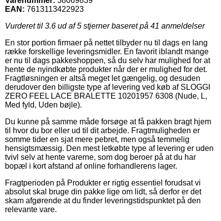
Varenummer:
38069839
EAN:
7613113422923
Vurderet til
3.6
ud af 5 stjerner baseret på
41
anmeldelser
En stor portion firmaer på nettet tilbyder nu til dags en lang
række forskellige leveringsmidler. En favorit iblandt mange
er nu til dags pakkeshoppen, så du selv har mulighed for at
hente de nyindkøbte produkter når der er mulighed for det.
Fragtløsningen er altså meget let gængelig, og desuden
derudover den billigste type af levering ved køb af SLOGGI
ZERO FEEL LACE BRALETTE 10201957 6308 (Nude, L,
Med fyld, Uden bøjle).
Du kunne på samme måde forsøge at få pakken bragt hjem
til hvor du bor eller ud til dit arbejde. Fragtmuligheden er
somme tider en sjat mere pebret, men også temmelig
hensigtsmæssig. Den mest letkøbte type af levering er uden
tvivl selv at hente varerne, som dog beroer på at du har
bopæl i kort afstand af online forhandlerens lager.
Fragtperioden på Produkter er rigtig essentiel forudsat vi
absolut skal bruge din pakke lige om lidt, så derfor er det
skam afgørende at du finder leveringstidspunktet på den
relevante vare.