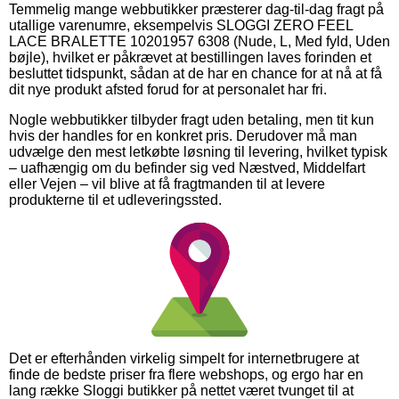
Temmelig mange webbutikker præsterer dag-til-dag fragt på
utallige varenumre, eksempelvis SLOGGI ZERO FEEL
LACE BRALETTE 10201957 6308 (Nude, L, Med fyld, Uden
bøjle), hvilket er påkrævet at bestillingen laves forinden et
besluttet tidspunkt, sådan at de har en chance for at nå at få
dit nye produkt afsted forud for at personalet har fri.
Nogle webbutikker tilbyder fragt uden betaling, men tit kun
hvis der handles for en konkret pris. Derudover må man
udvælge den mest letkøbte løsning til levering, hvilket typisk
– uafhængig om du befinder sig ved Næstved, Middelfart
eller Vejen – vil blive at få fragtmanden til at levere
produkterne til et udleveringssted.
Det er efterhånden virkelig simpelt for internetbrugere at
finde de bedste priser fra flere webshops, og ergo har en
lang række Sloggi butikker på nettet været tvunget til at