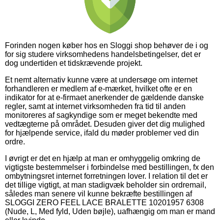
Forinden nogen køber hos en Sloggi shop behøver de i og
for sig studere virksomhedens handelsbetingelser, det er
dog undertiden et tidskrævende projekt.
Et nemt alternativ kunne være at undersøge om internet
forhandleren er medlem af e-mærket, hvilket ofte er en
indikator for at e-firmaet anerkender de gældende danske
regler, samt at internet virksomheden fra tid til anden
monitoreres af sagkyndige som er meget bekendte med
vedtægterne på området. Desuden giver det dig mulighed
for hjælpende service, ifald du møder problemer ved din
ordre.
I øvrigt er det en hjælp at man er omhyggelig omkring de
vigtigste bestemmelser i forbindelse med bestillingen, fx den
ombytningsret internet forretningen lover. I relation til det er
det tillige vigtigt, at man stadigvæk beholder sin ordremail,
således man senere vil kunne bekræfte bestillingen af
SLOGGI ZERO FEEL LACE BRALETTE 10201957 6308
(Nude, L, Med fyld, Uden bøjle), uafhængig om man er mand