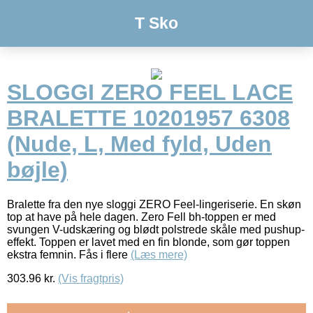
T Sko
SLOGGI ZERO FEEL LACE
BRALETTE 10201957 6308
(Nude, L, Med fyld, Uden
bøjle)
Bralette fra den nye sloggi ZERO Feel-lingeriserie. En skøn
top at have på hele dagen. Zero Fell bh-toppen er med
svungen V-udskæring og blødt polstrede skåle med pushup-
effekt. Toppen er lavet med en fin blonde, som gør toppen
ekstra femnin. Fås i flere
(Læs mere)
303.96
kr.
(Vis fragtpris)