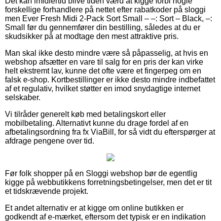
Det kan imidlertid blive tiden værd at kigge forbi nogle
forskellige forhandlere på nettet efter rabatkoder på sloggi
men Ever Fresh Midi 2-Pack Sort Small – –: Sort – Black, –:
Small før du gennemfører din bestilling, således at du er
skudsikker på at modtage den mest attraktive pris.
Man skal ikke desto mindre være så påpasselig, at hvis en
webshop afsætter en vare til salg for en pris der kan virke
helt ekstremt lav, kunne det ofte være et fingerpeg om en
falsk e-shop. Kortbestillinger er ikke desto mindre indbefattet
af et regulativ, hvilket støtter en imod snydagtige internet
selskaber.
Vi tilråder generelt køb med betalingskort eller
mobilbetaling. Alternativt kunne du drage fordel af en
afbetalingsordning fra fx ViaBill, for så vidt du efterspørger at
afdrage pengene over tid.
Før folk shopper på en Sloggi webshop bør de egentlig
kigge på webbutikkens forretningsbetingelser, men det er tit
et tidskrævende projekt.
Et andet alternativ er at kigge om online butikken er
godkendt af e-mærket, eftersom det typisk er en indikation