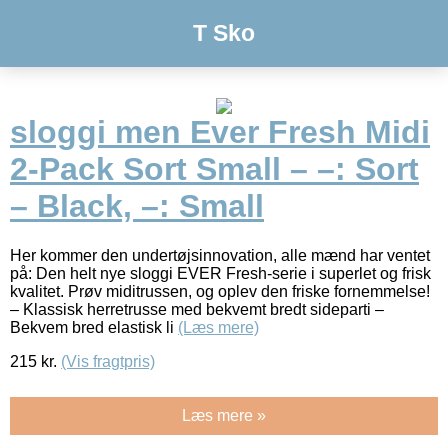
T Sko
sloggi men Ever Fresh Midi
2-Pack Sort Small – –: Sort
– Black, –: Small
Her kommer den undertøjsinnovation, alle mænd har ventet
på: Den helt nye sloggi EVER Fresh-serie i superlet og frisk
kvalitet. Prøv miditrussen, og oplev den friske fornemmelse!
– Klassisk herretrusse med bekvemt bredt sideparti –
Bekvem bred elastisk li
(Læs mere)
215
kr.
(Vis fragtpris)
Læs mere »