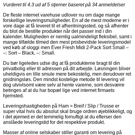
Vurderet til
4.3
ud af 5 stjerner baseret på
34
anmeldelser
De fleste internet varehuse udlover nu om dage mange
forskellige leveringsmuligheder. En af de mest moderne er i
vore dage at få leveret til et afhentningssted, og så afhenter
du blot de bestilte produkter når det passer ind i din
kalender. Muligheden er nemlig ualmindeligt fleksibel, samt i
mange tilfælde tilmed den mest prisbevidste leveringsmodel
ved køb af sloggi men Ever Fresh Midi 2-Pack Sort Small –
–: Sort – Black, –: Small.
Du bør ligeledes udse dig at få produkterne bragt til din
privatbolig eller til adressen på dit arbejde. Løsningen bliver
uheldigvis en lille smule mere bekostelig, men derudover ret
gnidningsløs. Den mindst kostelige metode til levering vil
dog utvivlsomt være selv at hente varerne, som desværre
betinges af at du har bopæl lige ved internet firmaets
hjemsted.
Leveringshastigheden på Ham > Breif / Slip / Trusse er
super vital hvis du absolut skal bruge ordren øjeblikkeligt, og
i det øjemed er det temmelig fornuftigt at du efterser den
anslåede leveringstid for det respektive produkt.
Masser af online selskaber stiller garanti om levering på