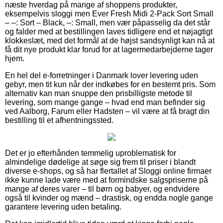
næste hverdag på mange af shoppens produkter,
eksempelvis sloggi men Ever Fresh Midi 2-Pack Sort Small
– –: Sort – Black, –: Small, men vær påpasselig da det står
og falder med at bestillingen laves tidligere end et nøjagtigt
klokkeslæt, med det formål at de højst sandsynligt kan nå at
få dit nye produkt klar forud for at lagermedarbejderne tager
hjem.
En hel del e-forretninger i Danmark lover levering uden
gebyr, men tit kun når der indkøbes for en bestemt pris. Som
alternativ kan man snuppe den prisbilligste metode til
levering, som mange gange – hvad end man befinder sig
ved Aalborg, Farum eller Hadsten – vil være at få bragt din
bestilling til et afhentningssted.
Det er jo efterhånden temmelig uproblematisk for
almindelige dødelige at søge sig frem til priser i blandt
diverse e-shops, og så har flertallet af Sloggi online firmaer
ikke kunne lade være med at formindske salgspriserne på
mange af deres varer – til børn og babyer, og endvidere
også til kvinder og mænd – drastisk, og endda nogle gange
garantere levering uden betaling.