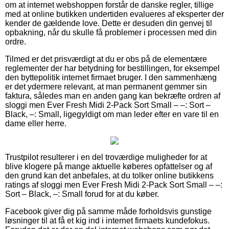
om at internet webshoppen forstår de danske regler, tillige
med at online butikken undertiden evalueres af eksperter der
kender de gældende love. Dette er desuden din genvej til
opbakning, når du skulle få problemer i processen med din
ordre.
Tilmed er det prisværdigt at du er obs på de elementære
reglementer der har betydning for bestillingen, for eksempel
den byttepolitik internet firmaet bruger. I den sammenhæng
er det ydermere relevant, at man permanent gemmer sin
faktura, således man en anden gang kan bekræfte ordren af
sloggi men Ever Fresh Midi 2-Pack Sort Small – –: Sort –
Black, –: Small, ligegyldigt om man leder efter en vare til en
dame eller herre.
Trustpilot resulterer i en del troværdige muligheder for at
blive klogere på mange aktuelle køberes opfattelser og af
den grund kan det anbefales, at du tolker online butikkens
ratings af sloggi men Ever Fresh Midi 2-Pack Sort Small – –:
Sort – Black, –: Small forud for at du køber.
Facebook giver dig på samme måde forholdsvis gunstige
løsninger til at få et kig ind i internet firmaets kundefokus.