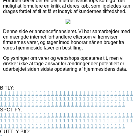
Foruden det er der en del internet webshops som gør det
muligt at formulere en kritik af deres køb, som ligeledes kan
drages fordel af til at få et indtryk af kundernes tilfredshed.
Denne side er annoncefinansieret. Vi har samarbejder med
en mængde internet forhandlere eftersom vi fremviser
firmaernes varer, og tager imod honorar når en bruger fra
vores hjemmeside laver en bestilling.
Oplysninger om varer og webshops opdateres tit, men vi
ønsker ikke at tage ansvar for ændringer der potentielt er
udarbejdet siden sidste opdatering af hjemmesidens data.
BITLY:
1
1
1
1
1
1
1
1
1
1
1
1
1
1
1
1
1
1
1
1
1
1
1
1
1
1
1
1
1
1
1
1
1
1
1
1
1
1
1
1
1
1
1
1
1
1
1
1
1
1
1
1
1
1
1
1
1
1
1
1
1
1
1
1
1
1
1
1
1
1
1
1
1
1
1
1
1
1
1
1
1
1
1
1
1
1
1
1
1
1
1
1
1
1
1
1
1
1
1
1
SPOTIFY:
1
1
1
1
1
1
1
1
1
1
1
1
1
1
1
1
1
1
1
1
1
1
1
1
1
1
1
1
1
1
1
1
1
1
1
1
1
1
1
1
1
1
1
1
1
1
1
1
1
1
1
1
1
1
1
1
1
1
1
1
1
1
1
1
1
1
1
1
1
1
1
1
1
1
1
1
1
1
1
1
1
1
1
1
1
1
1
1
1
1
1
1
1
1
1
1
1
1
1
1
CUTTLY BIO: