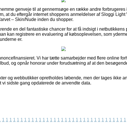
 fornemme genveje til at gennemsøge en række andre forbrugeres 
lag om, at du eftergår internet shoppens anmeldelser af Sloggi L
farvet – Skin/Nude inden du shopper.
rende en del fantastiske chancer for at få indsigt i netbutikkens 
n kan registrere en evaluering af købsoplevelsen, som ydermer
kunderne er.
ncefinansieret. Vi har tætte samarbejder med flere online for
tilbud, og opnår honorar under forudsætning af at den besøgend
er og webbutikker opretholdes løbende, men der tages ikke ans
r at vi sidste gang opdaterede de anvendte data.
1
1
1
1
1
1
1
1
1
1
1
1
1
1
1
1
1
1
1
1
1
1
1
1
1
1
1
1
1
1
1
1
1
1
1