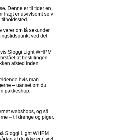
se. Denne er til tider en
fragt er utvivlsomt selv
tilholdssted.
e varer om få sekunder,
ringstidspunkt ved det
pelvis Sloggi Light WHPM
rstået at bestillingen
akken afsted inden
 gældende hvis man
t gerne – uanset om du
l en pakkeshop.
nternet webshops, og så
rne – til drenge og piger,
g på Sloggi Light WHPM
dan at du ikke er i tvivl