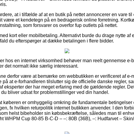
ris.
dere, at i tilfælde af at en butik på nettet annoncerer en vare til
 tit være et kendetegn på en bedragerisk online forretning. Kort
staltning, som forsvarer os overfor fup outlets på nettet.
 med kort eller mobilbetaling. Alternativt burde du drage nytte af
ifald du efterspørger at dække betalingen i flere bidder.
ller hos en internet virksomhed behøver man reelt gennemse e-
r det normalt ikke særlig interessant.
e derfor være at bemærke om webbutikken er verificeret af e-m
e på at e-forhandleren tilslutter sig de officielle danske regler, s
af eksperter der har meget erfaring med de gældende regler. Det 
u bliver udsat for problemstillinger ved din handel.
 at køberen er omhyggelig omkring de fundamentale betingelser de
en, fx hvilken returpolitik internet butikken anvender. I den forbi
 som helst bibeholder sin købsbekræftelse, således man til enhv
Light WHPM Cup 80-85 B-C-D – –: 80B (36B), –: Hudfarvet – Ski