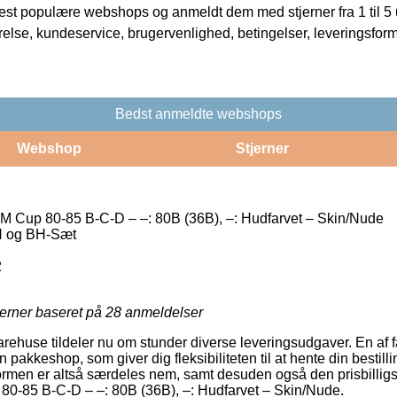
t populære webshops og anmeldt dem med stjerner fra 1 til 5 ud
rrelse, kundeservice, brugervenlighed, betingelser, leveringsfor
Bedst anmeldte webshops
Webshop
Stjerner
 Cup 80-85 B-C-D – –: 80B (36B), –: Hudfarvet – Skin/Nude
H og BH-Sæt
2
jerner baseret på
28
anmeldelser
varehuse tildeler nu om stunder diverse leveringsudgaver. En af fa
 en pakkeshop, som giver dig fleksibiliteten til at hente din bestill
ormen er altså særdeles nem, samt desuden også den prisbilligst
0-85 B-C-D – –: 80B (36B), –: Hudfarvet – Skin/Nude.