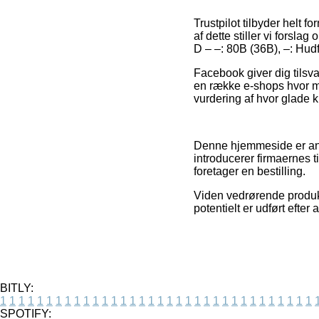
Trustpilot tilbyder helt
af dette stiller vi fors
D – –: 80B (36B), –: Hud
Facebook giver dig tilsva
en række e-shops hvor ma
vurdering af hvor glade 
Denne hjemmeside er anno
introducerer firmaernes 
foretager en bestilling.
Viden vedrørende produkt
potentielt er udført efte
BITLY:
1
1
1
1
1
1
1
1
1
1
1
1
1
1
1
1
1
1
1
1
1
1
1
1
1
1
1
1
1
1
1
1
1
1
SPOTIFY: