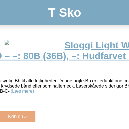
T Sko
Sloggi Light
 – –: 80B (36B), –: Hudfarvet
nlig Bh til alle lejligheder. Denne bøjle-Bh er flerfunktionel 
krydsede bånd eller som halterneck. Laserskårede sider gør Bh
, B-C-
(Læs mere)
Køb nu »