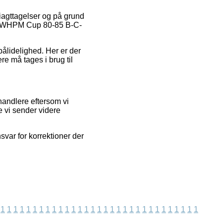
iagttagelser og på grund
ight WHPM Cup 80-85 B-C-
pålidelighed. Her er der
e må tages i brug til
handlere eftersom vi
e vi sender videre
var for korrektioner der
1
1
1
1
1
1
1
1
1
1
1
1
1
1
1
1
1
1
1
1
1
1
1
1
1
1
1
1
1
1
1