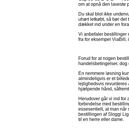
om at opnå den laveste p
Du skal blot ikke undervur
uhørt letkøbt, så bør det
dækket ind under en foran
Vi anbefaler bestillinger
fra for eksempel ViaBill, 
Forud for at nogen besti
handelsbetingelser, dog e
En nemmere løsning kunn
almindeligvis er et billed
lejlighedsvis revurderes 
hjælpende hånd, såfremt d
Herudover går vi ind for
forbindelse med bestilling
essesentielt, at man når
bestillingen af Sloggi 
til en herre eller dame.