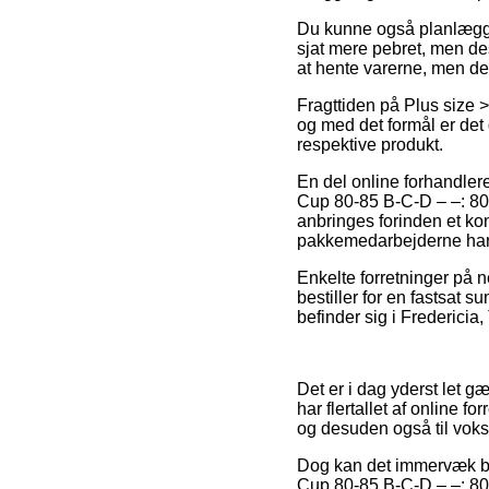
Du kunne også planlægge at
sjat mere pebret, men de
at hente varerne, men det
Fragttiden på Plus size 
og med det formål er det
respektive produkt.
En del online forhandlere
Cup 80-85 B-C-D – –: 80B
anbringes forinden et ko
pakkemedarbejderne har 
Enkelte forretninger på 
bestiller for en fastsat 
befinder sig i Fredericia,
Det er i dag yderst let g
har flertallet af online f
og desuden også til voks
Dog kan det immervæk bli
Cup 80-85 B-C-D – –: 80B 