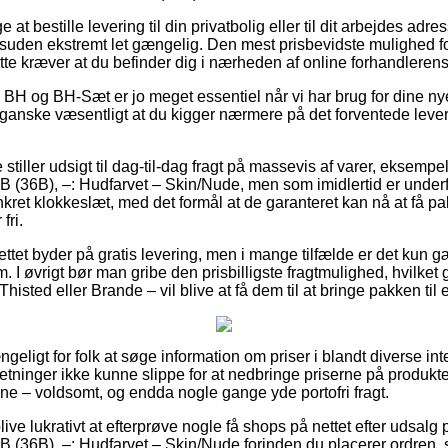
 bestille levering til din privatbolig eller til dit arbejdes adres
suden ekstremt let gængelig. Den mest prisbevidste mulighed for 
te kræver at du befinder dig i nærheden af online forhandlerens 
> BH og BH-Sæt er jo meget essentiel når vi har brug for dine ny
 ganske væsentligt at du kigger nærmere på det forventede leve
 stiller udsigt til dag-til-dag fragt på massevis af varer, eksem
 (36B), –: Hudfarvet – Skin/Nude, men som imidlertid er underfo
nkret klokkeslæt, med det formål at de garanteret kan nå at få p
fri.
nettet byder på gratis levering, men i mange tilfælde er det kun
sum. I øvrigt bør man gribe den prisbilligste fragtmulighed, hvilke
 Thisted eller Brande – vil blive at få dem til at bringe pakken ti
ængeligt for folk at søge information om priser i blandt diverse i
orretninger ikke kunne slippe for at nedbringe priserne på produkte
ne – voldsomt, og endda nogle gange yde portofri fragt.
ve lukrativt at efterprøve nogle få shops på nettet efter udsal
(36B), –: Hudfarvet – Skin/Nude forinden du placerer ordren, så