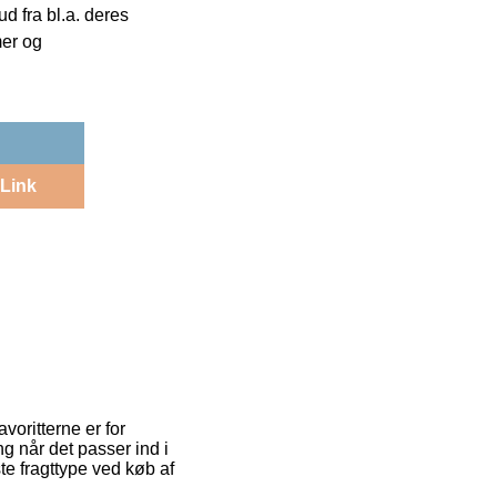
 fra bl.a. deres
mer og
Link
voritterne er for
ing når det passer ind i
e fragttype ved køb af