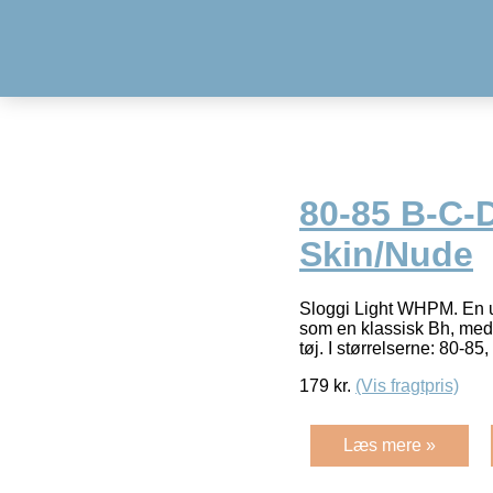
80-85 B-C-D
Skin/Nude
Sloggi Light WHPM. En usy
som en klassisk Bh, med 
tøj. I størrelserne: 80-85
179
kr.
(Vis fragtpris)
Læs mere »