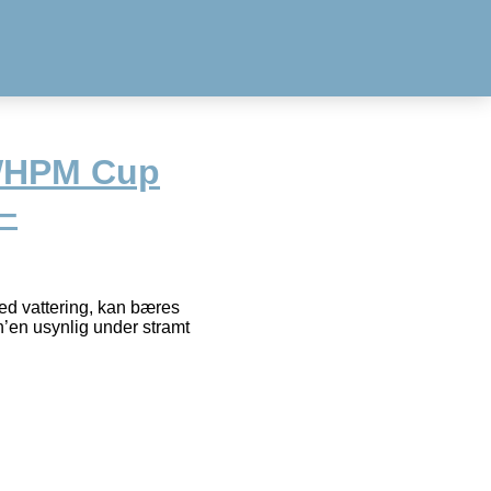
 WHPM Cup
 –
med vattering, kan bæres
’en usynlig under stramt