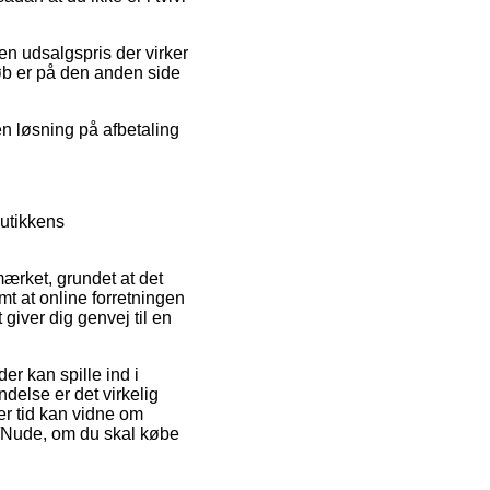
 en udsalgspris der virker
køb er på den anden side
 en løsning på afbetaling
butikkens
ærket, grundet at det
amt at online forretningen
giver dig genvej til en
r kan spille ind i
ndelse er det virkelig
er tid kan vidne om
n/Nude, om du skal købe