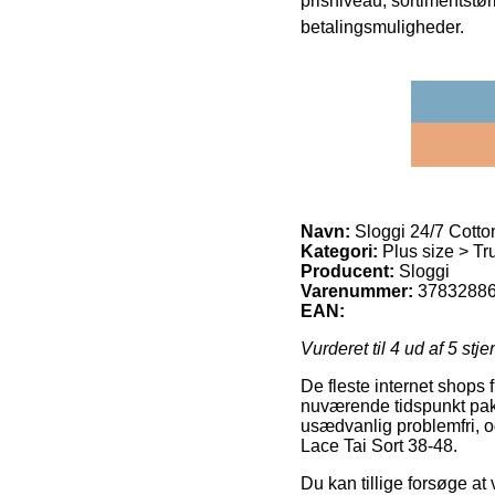
prisniveau, sortimentstø
betalingsmuligheder.
Navn:
Sloggi 24/7 Cotto
Kategori:
Plus size > Tru
Producent:
Sloggi
Varenummer:
3783288
EAN:
Vurderet til
4
ud af 5 stje
De fleste internet shops
nuværende tidspunkt pakk
usædvanlig problemfri, og
Lace Tai Sort 38-48.
Du kan tillige forsøge at 