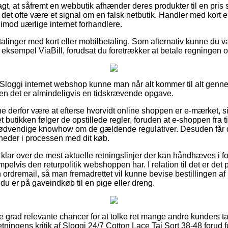
t, at såfremt en webbutik afhænder deres produkter til en pris 
e det ofte være et signal om en falsk netbutik. Handler med kort er
 imod uærlige internet forhandlere.
etalinger med kort eller mobilbetaling. Som alternativ kunne du 
r eksempel ViaBill, forudsat du foretrækker at betale regningen 
Sloggi internet webshop kunne man når alt kommer til alt genn
men det er almindeligvis en tidskrævende opgave.
nne derfor være at efterse hvorvidt online shoppen er e-mærket, s
t butikken følger de opstillede regler, foruden at e-shoppen fra t
vendige knowhow om de gældende regulativer. Desuden får du l
heder i processen med dit køb.
er klar over de mest aktuelle retningslinjer der kan håndhæves i 
pelvis den returpolitik webshoppen har. I relation til det er de
 ordremail, så man fremadrettet vil kunne bevise bestillingen a
du er på gaveindkøb til en pige eller dreng.
este grad relevante chancer for at tolke ret mange andre kunders t
retningens kritik af Sloggi 24/7 Cotton Lace Tai Sort 38-48 forud 