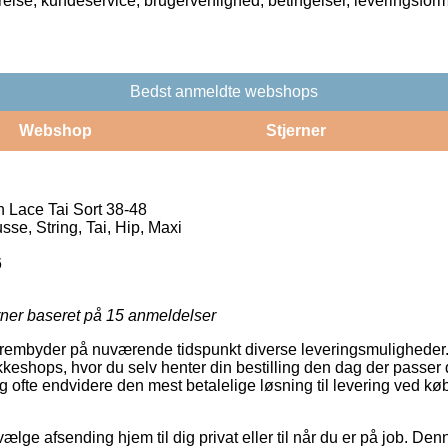
rrelse, kundeservice, brugervenlighed, betingelser, leveringsfor
Bedst anmeldte webshops
Webshop
Stjerner
n Lace Tai Sort 38-48
sse, String, Tai, Hip, Maxi
6
rner baseret på
15
anmeldelser
 frembyder på nuværende tidspunkt diverse leveringsmuligheder.
eshops, hvor du selv henter din bestilling den dag der passer d
 ofte endvidere den mest betalelige løsning til levering ved kø
vælge afsending hjem til dig privat eller til når du er på job. De