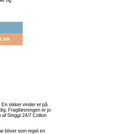
mer og
Link
 En sikker vinder er på
ig. Fragtløsningen er jo
b af Sloggi 24/7 Cotton
nne bliver som regel en