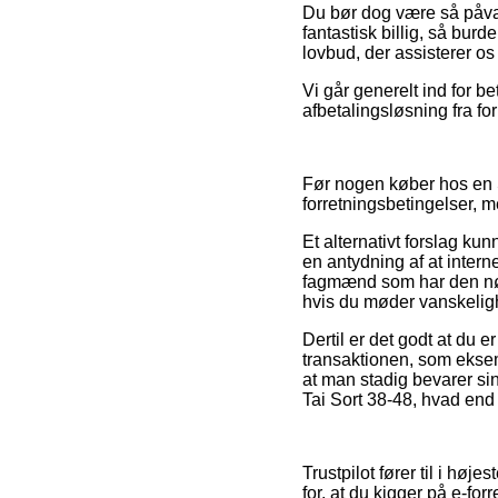
Du bør dog være så påvag
fantastisk billig, så burd
lovbud, der assisterer os
Vi går generelt ind for b
afbetalingsløsning fra fo
Før nogen køber hos en 
forretningsbetingelser, 
Et alternativt forslag ku
en antydning af at interne
fagmænd som har den nød
hvis du møder vanskelig
Dertil er det godt at du 
transaktionen, som eksem
at man stadig bevarer sin
Tai Sort 38-48, hvad end 
Trustpilot fører til i høj
for, at du kigger på e-for