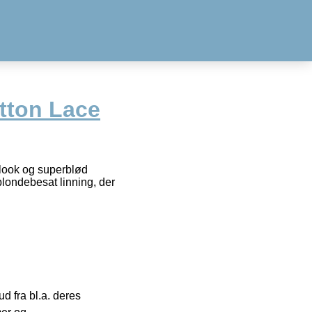
tton Lace
-look og superblød
blondebesat linning, der
 fra bl.a. deres