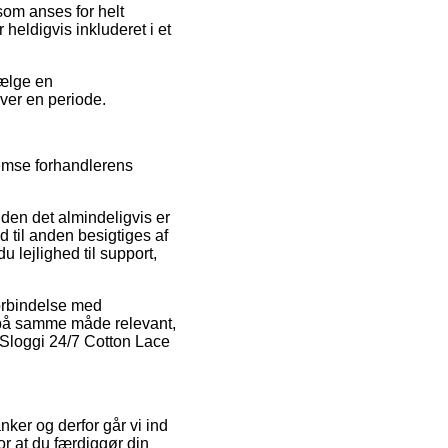
som anses for helt
 heldigvis inkluderet i et
vælge en
over en periode.
emse forhandlerens
iden det almindeligvis er
id til anden besigtiges af
ejlighed til support,
forbindelse med
t på samme måde relevant,
f Sloggi 24/7 Cotton Lace
anker og derfor går vi ind
for at du færdiggør din