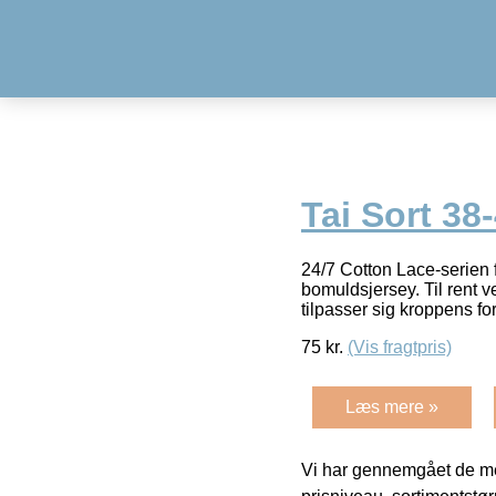
Tai Sort 38
24/7 Cotton Lace-serien f
bomuldsjersey. Til rent 
tilpasser sig kroppens fo
75
kr.
(Vis fragtpris)
Læs mere »
Vi har gennemgået de mes