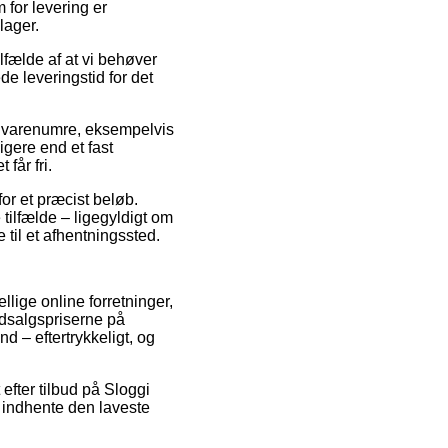
 for levering er
lager.
lfælde af at vi behøver
de leveringstid for det
s varenumre, eksempelvis
igere end et fast
får fri.
or et præcist beløb.
 tilfælde – ligegyldigt om
 til et afhentningssted.
llige online forretninger,
udsalgspriserne på
d – eftertrykkeligt, og
efter tilbud på Sloggi
t indhente den laveste