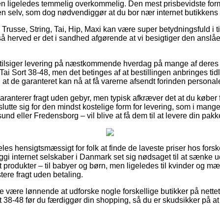
men ligeledes temmelig overkommelig. Den mest prisbevidste form
n selv, som dog nødvendiggør at du bor nær internet butikkens 
 Trusse, String, Tai, Hip, Maxi kan være super betydningsfuld i ti
så herved er det i sandhed afgørende at vi besigtiger den anslåe
e tilsiger levering på næstkommende hverdag på mange af dere
ai Sort 38-48, men det betinges af at bestillingen anbringes tidl
at de garanteret kan nå at få varerne afsendt forinden personalet 
ranterer fragt uden gebyr, men typisk afkræver det at du køber f
lutte sig for den mindst kostelige form for levering, som i mange
nd eller Fredensborg – vil blive at få dem til at levere din pakke
es hensigtsmæssigt for folk at finde de laveste priser hos forske
oggi internet selskaber i Danmark set sig nødsaget til at sænke 
st produkter – til babyer og børn, men ligeledes til kvinder og mæn
ere fragt uden betaling.
 være lønnende at udforske nogle forskellige butikker på nettet 
t 38-48 før du færdiggør din shopping, så du er skudsikker på a