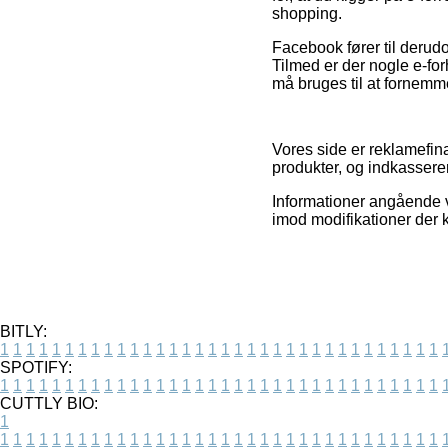
shopping.
Facebook fører til derudo
Tilmed er der nogle e-fo
må bruges til at fornemm
Vores side er reklamefin
produkter, og indkassere
Informationer angående v
imod modifikationer der 
BITLY:
1
1
1
1
1
1
1
1
1
1
1
1
1
1
1
1
1
1
1
1
1
1
1
1
1
1
1
1
1
1
1
1
1
1
SPOTIFY:
1
1
1
1
1
1
1
1
1
1
1
1
1
1
1
1
1
1
1
1
1
1
1
1
1
1
1
1
1
1
1
1
1
1
CUTTLY BIO:
1
1
1
1
1
1
1
1
1
1
1
1
1
1
1
1
1
1
1
1
1
1
1
1
1
1
1
1
1
1
1
1
1
1
1