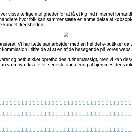
ver visse ærlige muligheder for at få et kig ind i internet forhan
rhandlere hvor folk kan sammensætte en anmeldelse af købsople
e kundetilfredsheden.
ansieret. Vi har tætte samarbejder med en hel del e-butikker da 
r kommission i tilfælde af at en af de besøgende på vores websi
arer og netbutikker opretholdes rutinemæssigt, men vi kan des
kan være iværksat efter seneste opdatering af hjemmesidens inf
1
1
1
1
1
1
1
1
1
1
1
1
1
1
1
1
1
1
1
1
1
1
1
1
1
1
1
1
1
1
1
1
1
1
1
1
1
1
1
1
1
1
1
1
1
1
1
1
1
1
1
1
1
1
1
1
1
1
1
1
1
1
1
1
1
1
1
1
1
1
1
1
1
1
1
1
1
1
1
1
1
1
1
1
1
1
1
1
1
1
1
1
1
1
1
1
1
1
1
1
1
1
1
1
1