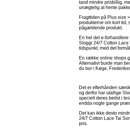
tand mindre prisbillig, 
unægtelig at hente pakke
Fragttiden på Plus size >
produkterne om kort tid, 
pågældende produkt.
En hel del e-forhandler
Sloggi 24/7 Cotton Lace T
tidspunkt, med det formål 
En række online shops ga
Alternativt burde man bes
du bor i Køge, Frederikssu
Det er efterhånden særdel
og derfor har utallige Sl
specielt deres bedst i te
endda nogle gange præst
Det kan ikke desto mindre
24/7 Cotton Lace Tai Sor
pris.