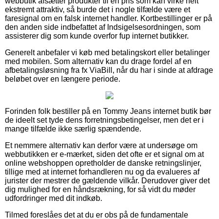
webbutik afsætter produkter til en pris som kan virke helt
ekstremt attraktiv, så burde det i nogle tilfælde være et
faresignal om en falsk internet handler. Kortbestillinger er på
den anden side indbefattet af Indsigelsesordningen, som
assisterer dig som kunde overfor fup internet butikker.
Generelt anbefaler vi køb med betalingskort eller betalinger
med mobilen. Som alternativ kan du drage fordel af en
afbetalingsløsning fra fx ViaBill, når du har i sinde at afdrage
beløbet over en længere periode.
Forinden folk bestiller på en Tommy Jeans internet butik bør
de ideelt set tyde dens forretningsbetingelser, men det er i
mange tilfælde ikke særlig spændende.
Et nemmere alternativ kan derfor være at undersøge om
webbutikken er e-mærket, siden det ofte er et signal om at
online webshoppen opretholder de danske retningslinjer,
tillige med at internet forhandleren nu og da evalueres af
jurister der mestrer de gældende vilkår. Derudover giver det
dig mulighed for en håndsrækning, for så vidt du møder
udfordringer med dit indkøb.
Tilmed foreslåes det at du er obs på de fundamentale