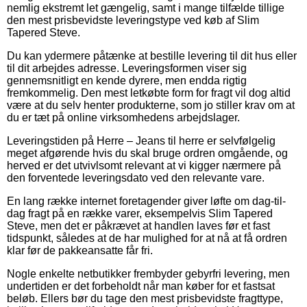
nemlig ekstremt let gængelig, samt i mange tilfælde tillige
den mest prisbevidste leveringstype ved køb af Slim
Tapered Steve.
Du kan ydermere påtænke at bestille levering til dit hus eller
til dit arbejdes adresse. Leveringsformen viser sig
gennemsnitligt en kende dyrere, men endda rigtig
fremkommelig. Den mest letkøbte form for fragt vil dog altid
være at du selv henter produkterne, som jo stiller krav om at
du er tæt på online virksomhedens arbejdslager.
Leveringstiden på Herre – Jeans til herre er selvfølgelig
meget afgørende hvis du skal bruge ordren omgående, og
herved er det utvivlsomt relevant at vi kigger nærmere på
den forventede leveringsdato ved den relevante vare.
En lang række internet foretagender giver løfte om dag-til-
dag fragt på en række varer, eksempelvis Slim Tapered
Steve, men det er påkrævet at handlen laves før et fast
tidspunkt, således at de har mulighed for at nå at få ordren
klar før de pakkeansatte får fri.
Nogle enkelte netbutikker frembyder gebyrfri levering, men
undertiden er det forbeholdt når man køber for et fastsat
beløb. Ellers bør du tage den mest prisbevidste fragttype,