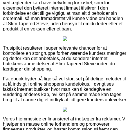
vedtægter der kan have betydning for købet, som for
eksempel den bytteret internet firmaet tilsikrer. I den
forbindelse er det tillige vigtigt, at man altid beholder sin
ordremail, så man fremadrettet vil kunne vidne om handlen
af Slim Tapered Steve, uden hensyn til om du leder efter et
produkt til en voksen eller et barn.
Trustpilot resulterer i super relevante chancer for at
kontrollere en stor gruppe forhenværende kunders meninger
og derfor kan det anbefales, at du sonderer internet
butikkens anmeldelser af Slim Tapered Steve inden du
færdiggør din shopping.
Facebook byder på lige så vel stort set pålidelige metoder til
at få indsigt i online shoppens kundefokus. I øvrigt ses
faktisk internet butikker hvor man kan tilkendegive en
vurdering af deres køb, hvilket på samme måde kan tages i
brug til at danne dig et indtryk af tidligere kunders oplevelser.
Vores hjemmeside er finansieret af indtægter fra reklamer. Vi
hjælper en masse online forhandlere og promoverer
firmaernes produkter, og høster kommission såfremt den