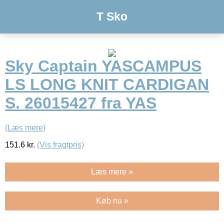
T Sko
Sky Captain YASCAMPUS
LS LONG KNIT CARDIGAN
S. 26015427 fra YAS
(Læs mere)
151.6
kr.
(Vis fragtpris)
Læs mere »
Køb nu »