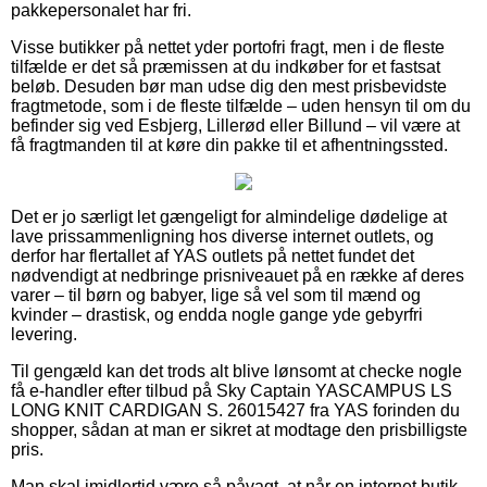
pakkepersonalet har fri.
Visse butikker på nettet yder portofri fragt, men i de fleste
tilfælde er det så præmissen at du indkøber for et fastsat
beløb. Desuden bør man udse dig den mest prisbevidste
fragtmetode, som i de fleste tilfælde – uden hensyn til om du
befinder sig ved Esbjerg, Lillerød eller Billund – vil være at
få fragtmanden til at køre din pakke til et afhentningssted.
Det er jo særligt let gængeligt for almindelige dødelige at
lave prissammenligning hos diverse internet outlets, og
derfor har flertallet af YAS outlets på nettet fundet det
nødvendigt at nedbringe prisniveauet på en række af deres
varer – til børn og babyer, lige så vel som til mænd og
kvinder – drastisk, og endda nogle gange yde gebyrfri
levering.
Til gengæld kan det trods alt blive lønsomt at checke nogle
få e-handler efter tilbud på Sky Captain YASCAMPUS LS
LONG KNIT CARDIGAN S. 26015427 fra YAS forinden du
shopper, sådan at man er sikret at modtage den prisbilligste
pris.
Man skal imidlertid være så påvagt, at når en internet butik