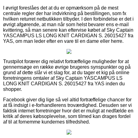
I øvrigt foreslåes det at du er opmærksom på de mest
centrale regler der har indvirkning på bestillingen, som fx
hvilken returret netbutikken tilbyder. I den forbindelse er det i
øvrigt afgørende, at man når som helst bevarer ens e-mail
kvittering, så man senere kan eftervise købet af Sky Captain
YASCAMPUS LS LONG KNIT CARDIGAN S. 26015427 fra
YAS, om man leder efter en vare til en dame eller herre.
Trustpilot forærer dig relativt fortræffelige muligheder for at
gennemsøge en række øvrige brugeres synspunkter og på
grund af dette slår vi et slag for, at du tager et kig på online
forretningens omtaler af Sky Captain YASCAMPUS LS
LONG KNIT CARDIGAN S. 26015427 fra YAS inden du
shopper.
Facebook giver dig lige så vel altid fortræffelige chancer for
at få indsigt i e-forhandlerens troværdighed. Desuden ser vi
faktisk internet forretninger hvor det er muligt at nedfælde en
kritik af deres købsoplevelse, som tilmed kan drages fordel
af til at fornemme kundernes tilfredshed.