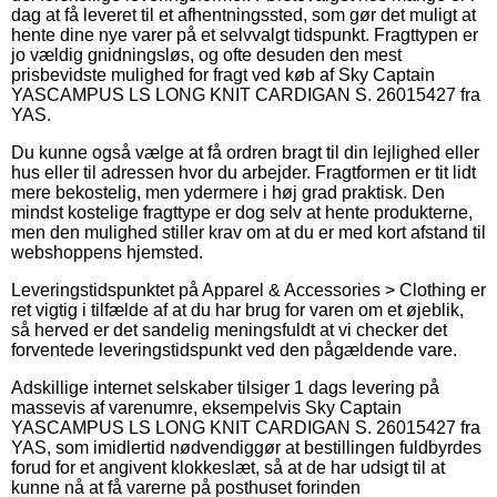
dag at få leveret til et afhentningssted, som gør det muligt at
hente dine nye varer på et selvvalgt tidspunkt. Fragttypen er
jo vældig gnidningsløs, og ofte desuden den mest
prisbevidste mulighed for fragt ved køb af Sky Captain
YASCAMPUS LS LONG KNIT CARDIGAN S. 26015427 fra
YAS.
Du kunne også vælge at få ordren bragt til din lejlighed eller
hus eller til adressen hvor du arbejder. Fragtformen er tit lidt
mere bekostelig, men ydermere i høj grad praktisk. Den
mindst kostelige fragttype er dog selv at hente produkterne,
men den mulighed stiller krav om at du er med kort afstand til
webshoppens hjemsted.
Leveringstidspunktet på Apparel & Accessories > Clothing er
ret vigtig i tilfælde af at du har brug for varen om et øjeblik,
så herved er det sandelig meningsfuldt at vi checker det
forventede leveringstidspunkt ved den pågældende vare.
Adskillige internet selskaber tilsiger 1 dags levering på
massevis af varenumre, eksempelvis Sky Captain
YASCAMPUS LS LONG KNIT CARDIGAN S. 26015427 fra
YAS, som imidlertid nødvendiggør at bestillingen fuldbyrdes
forud for et angivent klokkeslæt, så at de har udsigt til at
kunne nå at få varerne på posthuset forinden