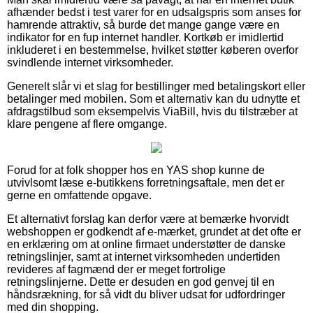
afhænder bedst i test varer for en udsalgspris som anses for
hamrende attraktiv, så burde det mange gange være en
indikator for en fup internet handler. Kortkøb er imidlertid
inkluderet i en bestemmelse, hvilket støtter køberen overfor
svindlende internet virksomheder.
Generelt slår vi et slag for bestillinger med betalingskort eller
betalinger med mobilen. Som et alternativ kan du udnytte et
afdragstilbud som eksempelvis ViaBill, hvis du tilstræber at
klare pengene af flere omgange.
Forud for at folk shopper hos en YAS shop kunne de
utvivlsomt læse e-butikkens forretningsaftale, men det er
gerne en omfattende opgave.
Et alternativt forslag kan derfor være at bemærke hvorvidt
webshoppen er godkendt af e-mærket, grundet at det ofte er
en erklæring om at online firmaet understøtter de danske
retningslinjer, samt at internet virksomheden undertiden
revideres af fagmænd der er meget fortrolige
retningslinjerne. Dette er desuden en god genvej til en
håndsrækning, for så vidt du bliver udsat for udfordringer
med din shopping.