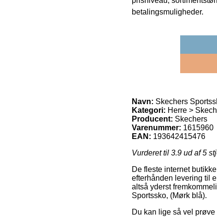
prisniveau, sortimentstø
betalingsmuligheder.
Navn:
Skechers Sportssk
Kategori:
Herre > Skech
Producent:
Skechers
Varenummer:
1615960
EAN:
193642415476
Vurderet til
3.9
ud af 5 st
De fleste internet butikk
efterhånden levering til 
altså yderst fremkommeli
Sportssko, (Mørk blå).
Du kan lige så vel prøve 