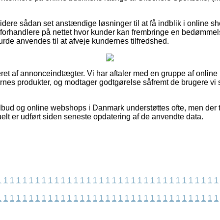
ere sådan set anstændige løsninger til at få indblik i online 
k forhandlere på nettet hvor kunder kan frembringe en bedømme
rde anvendes til at afveje kundernes tilfredshed.
ret af annonceindtægter. Vi har aftaler med en gruppe af online bu
es produkter, og modtager godtgørelse såfremt de brugere vi se
bud og online webshops i Danmark understøttes ofte, men der t
elt er udført siden seneste opdatering af de anvendte data.
1
1
1
1
1
1
1
1
1
1
1
1
1
1
1
1
1
1
1
1
1
1
1
1
1
1
1
1
1
1
1
1
1
1
1
1
1
1
1
1
1
1
1
1
1
1
1
1
1
1
1
1
1
1
1
1
1
1
1
1
1
1
1
1
1
1
1
1
1
1