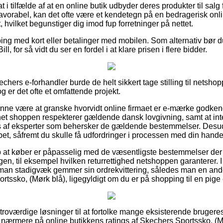
 i tilfælde af at en online butik udbyder deres produkter til sal
 favorabel, kan det ofte være et kendetegn på en bedragerisk onli
t, hvilket begunstiger dig imod fup forretninger på nettet.
ping med kort eller betalinger med mobilen. Som alternativ bør d
ll, for så vidt du ser en fordel i at klare prisen i flere bidder.
chers e-forhandler burde de helt sikkert tage stilling til netsho
g er det ofte et omfattende projekt.
nne være at granske hvorvidt online firmaet er e-mærke godkend
rnet shoppen respekterer gældende dansk lovgivning, samt at i
 af eksperter som behersker de gældende bestemmelser. Desud
ulpet, såfremt du skulle få udfordringer i processen med din hande
lp at køber er påpasselig med de væsentligste bestemmelser der k
ngen, til eksempel hvilken returrettighed netshoppen garantere
t man stadigvæk gemmer sin ordrekvittering, således man en an
ortssko, (Mørk blå), ligegyldigt om du er på shopping til en pige 
d troværdige løsninger til at fortolke mange eksisterende brugere
er nærmere på online butikkens ratings af Skechers Sportssko, (M