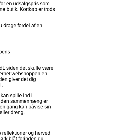
g for en udsalgspris som
ne butik. Kortkøb er trods
u drage fordel af en
ppens
t, siden det skulle være
nternet webshoppen en
en giver det dig
l.
an spille ind i
r. I den sammenhæng er
den gang kan påvise sin
eller dreng.
s reflektioner og herved
ørk blå) forinden du