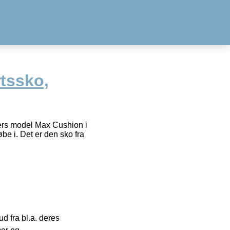
tssko,
ers model Max Cushion i
øbe i. Det er den sko fra
 fra bl.a. deres