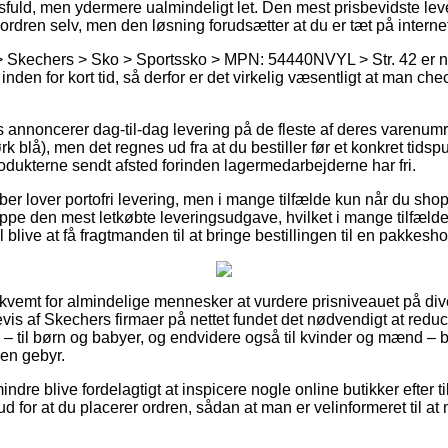
uld, men ydermere ualmindeligt let. Den mest prisbevidste leve
ordren selv, men den løsning forudsætter at du er tæt på intern
 Skechers > Sko > Sportssko > MPN: 54440NVYL > Str. 42 er nat
inden for kort tid, så derfor er det virkelig væsentligt at man che
 annoncerer dag-til-dag levering på de fleste af deres varenum
 blå), men det regnes ud fra at du bestiller før et konkret tids
rodukterne sendt afsted forinden lagermedarbejderne har fri.
er lover portofri levering, men i mange tilfælde kun når du shopp
e den mest letkøbte leveringsudgave, hvilket i mange tilfælde
 blive at få fragtmanden til at bringe bestillingen til en pakkesho
ekvemt for almindelige mennesker at vurdere prisniveauet på div
vis af Skechers firmaer på nettet fundet det nødvendigt at red
 – til børn og babyer, og endvidere også til kvinder og mænd – b
en gebyr.
ndre blive fordelagtigt at inspicere nogle online butikker efter 
ud for at du placerer ordren, sådan at man er velinformeret til at