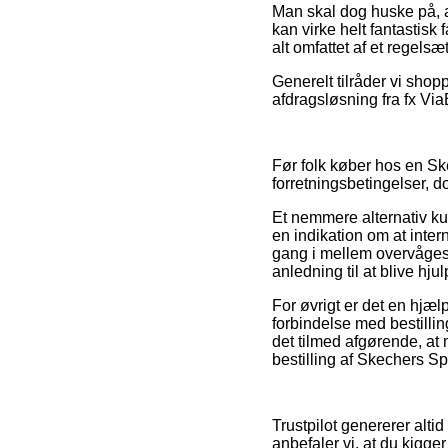
Man skal dog huske på, at
kan virke helt fantastisk
alt omfattet af et regelsæ
Generelt tilråder vi shop
afdragsløsning fra fx ViaBi
Før folk køber hos en Ske
forretningsbetingelser, do
Et nemmere alternativ ku
en indikation om at inte
gang i mellem overvåges
anledning til at blive hj
For øvrigt er det en hjæ
forbindelse med bestilli
det tilmed afgørende, a
bestilling af Skechers Sp
Trustpilot genererer alti
anbefaler vi, at du kigg