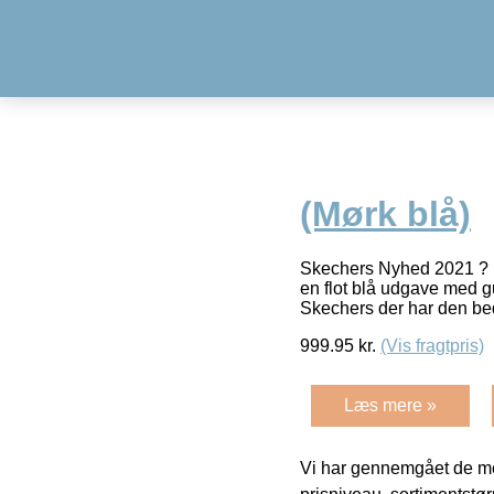
(Mørk blå)
Skechers Nyhed 2021 ? F
en flot blå udgave med gu
Skechers der har den be
999.95
kr.
(Vis fragtpris)
Læs mere »
Vi har gennemgået de mes