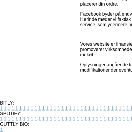
placerer din ordre.
Facebook byder på endvid
Herinde møder vi faktis
service, som ydermere bu
Vores website er finansie
promoverer virksomhedern
indkøb.
Oplysninger angående til
modifikationer der eventu
BITLY:
1
1
1
1
1
1
1
1
1
1
1
1
1
1
1
1
1
1
1
1
1
1
1
1
1
1
1
1
1
1
1
1
1
1
SPOTIFY:
1
1
1
1
1
1
1
1
1
1
1
1
1
1
1
1
1
1
1
1
1
1
1
1
1
1
1
1
1
1
1
1
1
1
CUTTLY BIO:
1