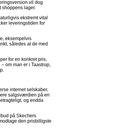
ringsversion vil dog
et shoppens lager.
urligvis ekstremt vital
cker leveringstiden for
re, eksempelvis
punkt, således at de med
er for en konkret pris.
 – om man er i Taastrup,
p.
erse internet selskaber,
ucere salgsværdien på en
etragteligt, og endda
tilbud på Skechers
 modtage den prisbilligste