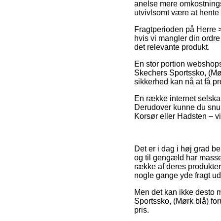
anelse mere omkostningsf
utvivlsomt være at hente 
Fragtperioden på Herre >
hvis vi mangler din ordre 
det relevante produkt.
En stor portion webshops
Skechers Sportssko, (Mørk
sikkerhed kan nå at få p
En række internet selskab
Derudover kunne du snupp
Korsør eller Hadsten – vil
Det er i dag i høj grad b
og til gengæld har masse
række af deres produkter
nogle gange yde fragt ud
Men det kan ikke desto mi
Sportssko, (Mørk blå) for
pris.