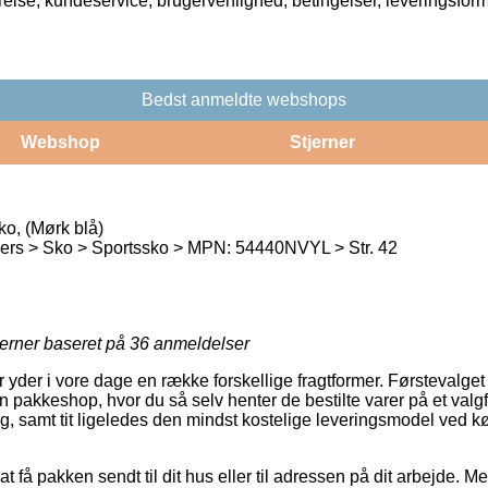
rrelse, kundeservice, brugervenlighed, betingelser, leveringsfor
Bedst anmeldte webshops
Webshop
Stjerner
o, (Mørk blå)
ers > Sko > Sportssko > MPN: 54440NVYL > Str. 42
jerner baseret på
36
anmeldelser
er yder i vore dage en række forskellige fragtformer. Førstevalg
en pakkeshop, hvor du så selv henter de bestilte varer på et valgf
g, samt tit ligeledes den mindst kostelige leveringsmodel ved k
at få pakken sendt til dit hus eller til adressen på dit arbejde. 