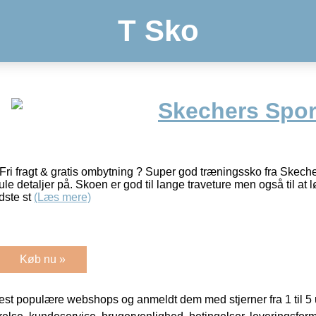
T Sko
Skechers Spor
ri fragt & gratis ombytning ? Super god træningssko fra Skech
le detaljer på. Skoen er god til lange traveture men også til at l
dste st
(Læs mere)
Køb nu »
t populære webshops og anmeldt dem med stjerner fra 1 til 5 ud