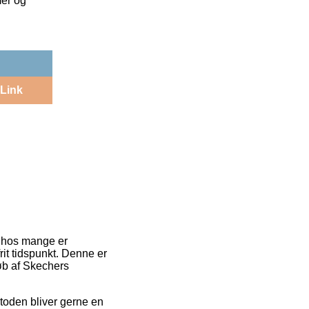
mer og
Link
et hos mange er
rit tidspunkt. Denne er
øb af Skechers
Metoden bliver gerne en