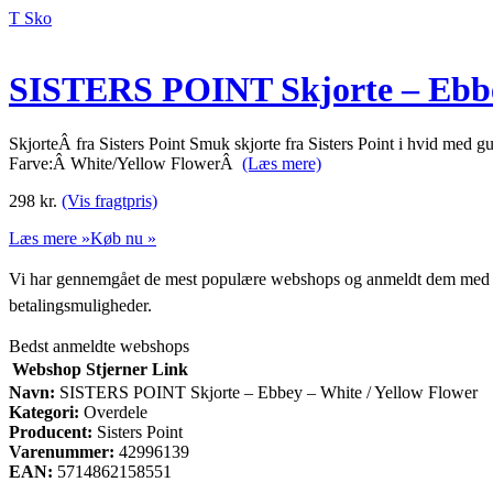
T Sko
SISTERS POINT Skjorte – Ebbey
SkjorteÂ fra Sisters Point Smuk skjorte fra Sisters Point i hvid m
Farve:Â White/Yellow FlowerÂ
(Læs mere)
298
kr.
(Vis fragtpris)
Læs mere »
Køb nu »
Vi har gennemgået de mest populære webshops og anmeldt dem med stjern
betalingsmuligheder.
Bedst anmeldte webshops
Webshop
Stjerner
Link
Navn:
SISTERS POINT Skjorte – Ebbey – White / Yellow Flower
Kategori:
Overdele
Producent:
Sisters Point
Varenummer:
42996139
EAN:
5714862158551