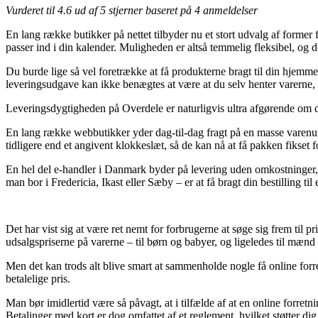
Vurderet til
4.6
ud af 5 stjerner baseret på
4
anmeldelser
En lang række butikker på nettet tilbyder nu et stort udvalg af former 
passer ind i din kalender. Muligheden er altså temmelig fleksibel, 
Du burde lige så vel foretrække at få produkterne bragt til din hjemme
leveringsudgave kan ikke benægtes at være at du selv henter varerne, 
Leveringsdygtigheden på Overdele er naturligvis ultra afgørende om du
En lang række webbutikker yder dag-til-dag fragt på en masse vare
tidligere end et angivent klokkeslæt, så de kan nå at få pakken fikset fo
En hel del e-handler i Danmark byder på levering uden omkostninger, m
man bor i Fredericia, Ikast eller Sæby – er at få bragt din bestilling til
Det har vist sig at være ret nemt for forbrugerne at søge sig frem til p
udsalgspriserne på varerne – til børn og babyer, og ligeledes til mæ
Men det kan trods alt blive smart at sammenholde nogle få online for
betalelige pris.
Man bør imidlertid være så påvagt, at i tilfælde af at en online forr
Betalinger med kort er dog omfattet af et reglement, hvilket støtter dig