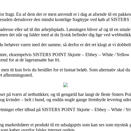
for fragt. En af dem der er mest anvendt er i dag at afsende til en pakk
og desuden derudover den mindst kostelige fragttype ved køb af SISTE
adresse eller ud til din arbejdsplads. Løsningen bliver af og til en sm
men det står og falder med at du fysisk befinder dig lige ved webbutik
 behøver varen med det samme, så derfor er det ret klogt at vi dobbelt
numre, eksempelvis SISTERS POINT Skjorte – Ebbey – White / Yellow F
rud for at de lageransatte har fri.
en tit kun hvis du bestiller for et fastsat beløb. Som alternativ skal d
 et afhentningssted.
riser på tværs af netbutikker, og til gengæld har langt de fleste Sisters
nd og kvinder – helt i bund, og endda nogle gange frembyde levering ud
retninger efter tilbud på SISTERS POINT Skjorte – Ebbey – White / Yell
etning markedsfører et produkt til en udsalgspris som kan ses som mysti
 som køber overfor falske internet outlets.