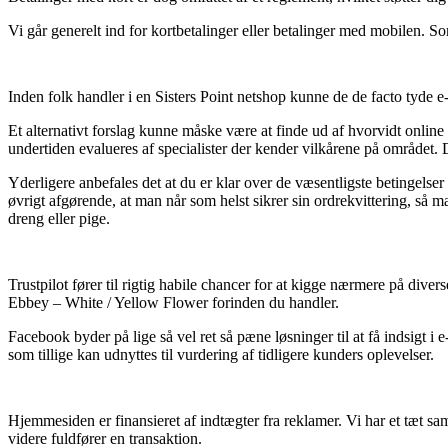
Vi går generelt ind for kortbetalinger eller betalinger med mobilen. So
Inden folk handler i en Sisters Point netshop kunne de de facto tyde e-
Et alternativt forslag kunne måske være at finde ud af hvorvidt online
undertiden evalueres af specialister der kender vilkårene på området. 
Yderligere anbefales det at du er klar over de væsentligste betingelse
øvrigt afgørende, at man når som helst sikrer sin ordrekvittering, s
dreng eller pige.
Trustpilot fører til rigtig habile chancer for at kigge nærmere på 
Ebbey – White / Yellow Flower forinden du handler.
Facebook byder på lige så vel ret så pæne løsninger til at få indsigt 
som tillige kan udnyttes til vurdering af tidligere kunders oplevelser.
Hjemmesiden er finansieret af indtægter fra reklamer. Vi har et tæt s
videre fuldfører en transaktion.