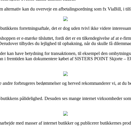
m alternativ kan du overveje en afbetalingsordning som fx ViaBill, i til
butikkens forretningsaftale, det er dog uden tvivl ikke videre interessant
 shoppen er e-mærke tilsluttet, fordi det er en tilkendegivelse af at e-f
Derudover tilbydes du lejlighed til opbakning, når du skulle få dilemmae
r der kan have betydning for transaktionen, til eksempel den ombytningsre
å man i fremtiden kan dokumentere købet af SISTERS POINT Skjorte – Eb
diverse andre forbrugeres bedømmelser og herved rekommanderer vi, at 
i e-butikkens pålidelighed. Desuden ses mange internet virksomheder som
amarbejde med masser af internet butikker og publicerer butikkernes pro