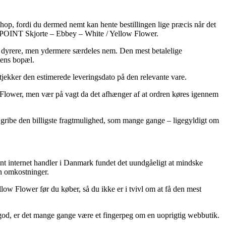
eshop, fordi du dermed nemt kan hente bestillingen lige præcis når det
RS POINT Skjorte – Ebbey – White / Yellow Flower.
ule dyrere, men ydermere særdeles nem. Den mest betalelige
kens bopæl.
tjekker den estimerede leveringsdato på den relevante vare.
lower, men vær på vagt da det afhænger af at ordren køres igennem
u gribe den billigste fragtmulighed, som mange gange – ligegyldigt om
 Point internet handler i Danmark fundet det uundgåeligt at mindske
en omkostninger.
ow Flower før du køber, så du ikke er i tvivl om at få den mest
sk god, er det mange gange være et fingerpeg om en uoprigtig webbutik.