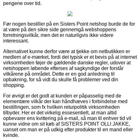
pengene over tid.
Før nogen bestiller på en Sisters Point netshop burde de for
at være på den sikre side gennemgå webshoppens
forretningsvilkår, men det er naturligvis ikke videre
interessant.
Alternativet kunne derfor være at tjekke om netbutikken er
medlem af e-mærket, fordi det typisk er et bevis på at internet
virksomheden føjer de gældende danske regler, udover at
netshoppen løbende efterses af sagkyndige der forstår
vilkårene på området. Dette er en god anledning til
opbakning, for så vidt du skulle få problemer ved din
shopping.
For øvrigt er det godt at kunden er påpasselig med de
elementære vilkår der kan håndhæves i forbindelse med
bestillingen, som fx hvilken returpolitik virksomheden
tilbyder. Her er det virkelig essesentielt, at man altid
opbevarer ens kvittering på e-mail, så man til enhver tid vil
kunne vidne om sit køb af SISTERS POINT OLLI JAKKE,
uanset om man er på udkig efter produkter til en mand eller
kvinde.