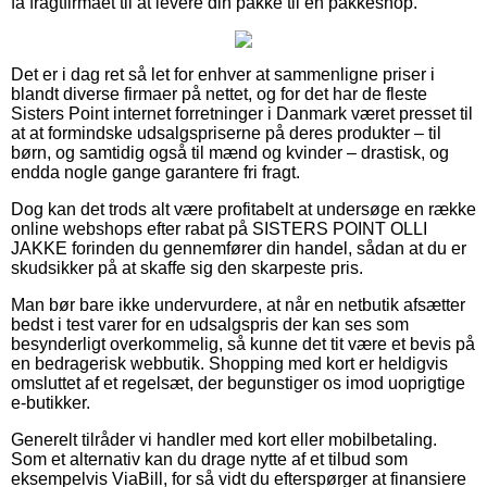
få fragtfirmaet til at levere din pakke til en pakkeshop.
Det er i dag ret så let for enhver at sammenligne priser i
blandt diverse firmaer på nettet, og for det har de fleste
Sisters Point internet forretninger i Danmark været presset til
at at formindske udsalgspriserne på deres produkter – til
børn, og samtidig også til mænd og kvinder – drastisk, og
endda nogle gange garantere fri fragt.
Dog kan det trods alt være profitabelt at undersøge en række
online webshops efter rabat på SISTERS POINT OLLI
JAKKE forinden du gennemfører din handel, sådan at du er
skudsikker på at skaffe sig den skarpeste pris.
Man bør bare ikke undervurdere, at når en netbutik afsætter
bedst i test varer for en udsalgspris der kan ses som
besynderligt overkommelig, så kunne det tit være et bevis på
en bedragerisk webbutik. Shopping med kort er heldigvis
omsluttet af et regelsæt, der begunstiger os imod uoprigtige
e-butikker.
Generelt tilråder vi handler med kort eller mobilbetaling.
Som et alternativ kan du drage nytte af et tilbud som
eksempelvis ViaBill, for så vidt du efterspørger at finansiere