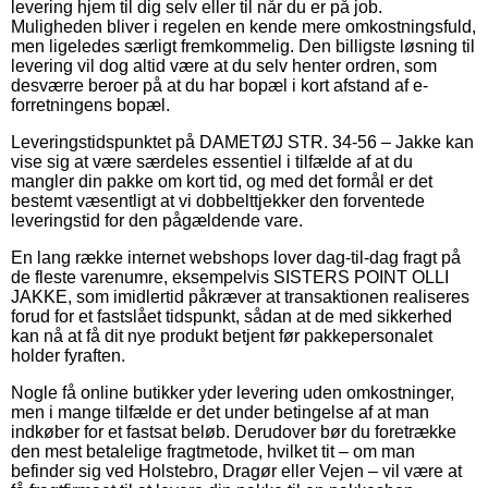
levering hjem til dig selv eller til når du er på job.
Muligheden bliver i regelen en kende mere omkostningsfuld,
men ligeledes særligt fremkommelig. Den billigste løsning til
levering vil dog altid være at du selv henter ordren, som
desværre beroer på at du har bopæl i kort afstand af e-
forretningens bopæl.
Leveringstidspunktet på DAMETØJ STR. 34-56 – Jakke kan
vise sig at være særdeles essentiel i tilfælde af at du
mangler din pakke om kort tid, og med det formål er det
bestemt væsentligt at vi dobbelttjekker den forventede
leveringstid for den pågældende vare.
En lang række internet webshops lover dag-til-dag fragt på
de fleste varenumre, eksempelvis SISTERS POINT OLLI
JAKKE, som imidlertid påkræver at transaktionen realiseres
forud for et fastslået tidspunkt, sådan at de med sikkerhed
kan nå at få dit nye produkt betjent før pakkepersonalet
holder fyraften.
Nogle få online butikker yder levering uden omkostninger,
men i mange tilfælde er det under betingelse af at man
indkøber for et fastsat beløb. Derudover bør du foretrække
den mest betalelige fragtmetode, hvilket tit – om man
befinder sig ved Holstebro, Dragør eller Vejen – vil være at