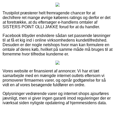
Trustpilot præsterer helt fremragende chancer for at
dechifrere ret mange øvrige køberes ratings og derfor er det
at foretrække, at du eftersøger e-handlens omtaler af
SISTERS POINT OLLI JAKKE forud for at du handler.
Facebook tilbyder endvidere sådan set passende løsninger
til at få et kig ind i online virksomhedens kundetilfredshed.
Desuden er der nogle netshops hvor man kan formulere en
omtale af deres køb, hvilket på samme måde må bruges til at
fornemme hvor tilfredse kunderne er.
Vores website er finansieret af annoncer. Vi har et tæt
samarbejde med en mængde internet outlets eftersom vi
promoverer firmaernes varer, og opnår godtgørelse for så
vidt en af vores besøgende fuldfører en ordre.
Oplysninger vedrørende varer og internet shops ajourføres
jævnligt, men vi giver ingen garanti imod reguleringer der er
iværksat siden nyligste opdatering af hjemmesidens data.