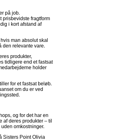
er på job.
 prisbevidste fragtform
ig i kort afstand af
hvis man absolut skal
på den relevante vare.
eres produkter,
 tidligere end et fastsat
n medarbejderne holder
ler for et fastsat beløb.
 uanset om du er ved
ningssted.
hops, og for det har en
 af deres produkter – til
g uden omkostninger.
å Sisters Point Olivia