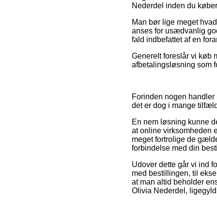
Nederdel inden du køber, s
Man bør lige meget hvad v
anses for usædvanlig god
fald indbefattet af en f
Generelt foreslår vi køb
afbetalingsløsning som fo
Forinden nogen handler h
det er dog i mange tilfæl
En nem løsning kunne de
at online virksomheden ef
meget fortrolige de gælde
forbindelse med din besti
Udover dette går vi ind f
med bestillingen, til eks
at man altid beholder en
Olivia Nederdel, ligegyld