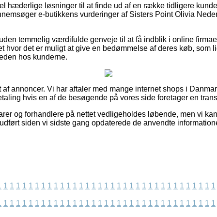
el hæderlige løsninger til at finde ud af en række tidligere kund
ennemsøger e-butikkens vurderinger af Sisters Point Olivia Nede
en temmelig værdifulde genveje til at få indblik i online firma
t hvor det er muligt at give en bedømmelse af deres køb, som lig
edsheden hos kunderne.
t af annoncer. Vi har aftaler med mange internet shops i Danma
etaling hvis en af de besøgende på vores side foretager en trans
er og forhandlere på nettet vedligeholdes løbende, men vi kan 
r udført siden vi sidste gang opdaterede de anvendte information
1
1
1
1
1
1
1
1
1
1
1
1
1
1
1
1
1
1
1
1
1
1
1
1
1
1
1
1
1
1
1
1
1
1
1
1
1
1
1
1
1
1
1
1
1
1
1
1
1
1
1
1
1
1
1
1
1
1
1
1
1
1
1
1
1
1
1
1
1
1