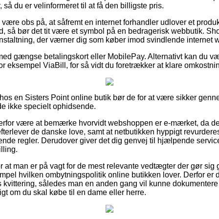
å du er velinformeret til at få den billigste pris.
ære obs på, at såfremt en internet forhandler udlover et produk
, så bør det tit være et symbol på en bedragerisk webbutik. Sho
oranstaltning, der værner dig som køber imod svindlende internet
 med gængse betalingskort eller MobilePay. Alternativt kan du v
r eksempel ViaBill, for så vidt du foretrækker at klare omkostn
os en Sisters Point online butik bør de for at være sikker gen
de ikke specielt ophidsende.
rfor være at bemærke hvorvidt webshoppen er e-mærket, da det 
terlever de danske love, samt at netbutikken hyppigt revurderes
nde regler. Derudover giver det dig genvej til hjælpende service,
lling.
or at man er på vagt for de mest relevante vedtægter der gør sig
empel hvilken ombytningspolitik online butikken lover. Derfor er
s kvittering, således man en anden gang vil kunne dokumentere s
igt om du skal købe til en dame eller herre.