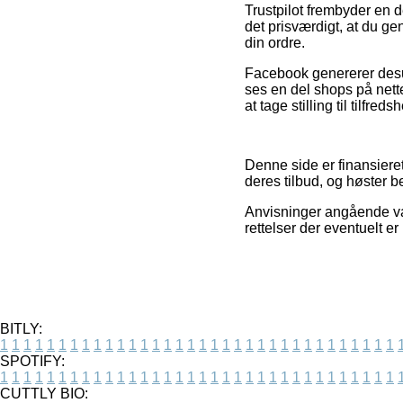
Trustpilot frembyder en d
det prisværdigt, at du g
din ordre.
Facebook genererer desud
ses en del shops på nette
at tage stilling til tilfr
Denne side er finansiere
deres tilbud, og høster b
Anvisninger angående var
rettelser der eventuelt e
BITLY:
1
1
1
1
1
1
1
1
1
1
1
1
1
1
1
1
1
1
1
1
1
1
1
1
1
1
1
1
1
1
1
1
1
1
SPOTIFY:
1
1
1
1
1
1
1
1
1
1
1
1
1
1
1
1
1
1
1
1
1
1
1
1
1
1
1
1
1
1
1
1
1
1
CUTTLY BIO: