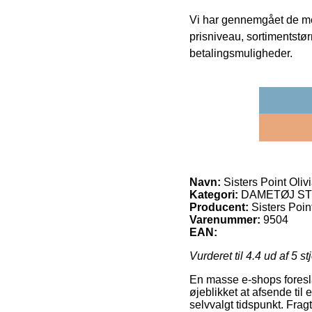
Vi har gennemgået de mes
prisniveau, sortimentstø
betalingsmuligheder.
Navn:
Sisters Point Oliv
Kategori:
DAMETØJ STR.
Producent:
Sisters Poin
Varenummer:
9504
EAN:
Vurderet til
4.4
ud af 5 st
En masse e-shops foreslå
øjeblikket at afsende til 
selvvalgt tidspunkt. Fragt