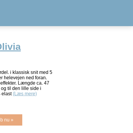
livia
del. i klassisk snit med 5
r helevejen ned foran.
effekter. Længde ca. 47
 til den lille side i
 elast
(Læs mere)
b nu »