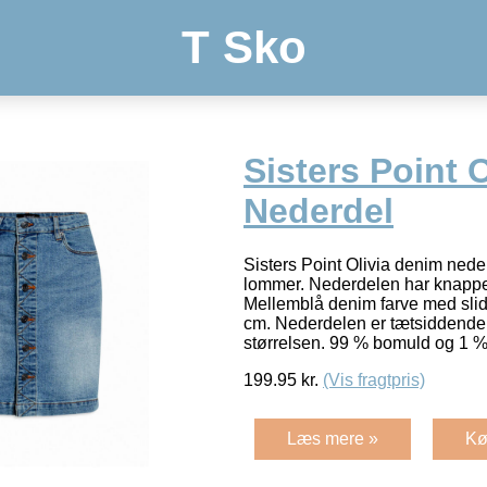
T Sko
Sisters Point O
Nederdel
Sisters Point Olivia denim neder
lommer. Nederdelen har knappe
Mellemblå denim farve med slid
cm. Nederdelen er tætsiddende og
størrelsen. 99 % bomuld og 1 %
199.95
kr.
(Vis fragtpris)
Læs mere »
Kø