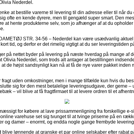
Olivia Nederdel.
ke at bestille varerne til levering til din adresse eller til når du 
ig ofte en kende dyrere, men til gengæld super smart. Den mest
 at hente produkterne selv, som jo afhænger af at du opholder d
e.
 DAMETØJ STR. 34-56 – Nederdel kan være usædvanlig aktuel 
kort tid, og derfor er det rimelig vigtigt at du ser leveringstiden 
nger på nettet byder på levering på næste hverdag på mange af d
 Olivia Nederdel, som trods alt antager at bestillingen indsendes
l at de højst sandsynligt kan nå at få de nye varer pakket inde
fragt uden omkostninger, men i mange tilfælde kun hvis du bestil
slutte sig for den mest betalelige leveringsudgave, der gerne –
bæk – vil blive at få fragtfirmaet til at levere ordren til et afhent
mæssigt for købere at lave prissammenligning fra forskellige e-s
online varehuse set sig tvunget til at tvinge priserne på en række
herrer og damer – enormt, og endda nogle gange frembyde leverin
id blive lønnende at granske et par online selskaber efter rabat p