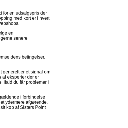
t for en udsalgspris der
pping med kort er i hvert
 webshops.
ælge en
ingerne senere.
nemse dens betingelser,
generelt er et signal om
 af eksperter der er
 ifald du får problemer i
 gældende i forbindelse
 det ydermere afgørende,
it køb af Sisters Point