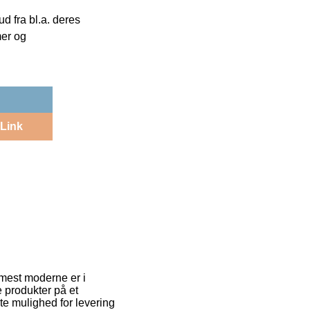
 fra bl.a. deres
mer og
Link
mest moderne er i
ye produkter på et
ste mulighed for levering