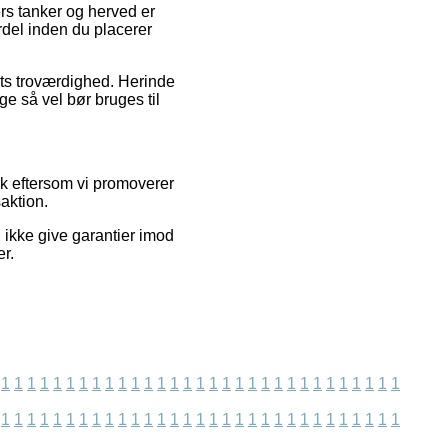
ers tanker og herved er
rdel inden du placerer
ets troværdighed. Herinde
e så vel bør bruges til
rk eftersom vi promoverer
aktion.
ikke give garantier imod
er.
1
1
1
1
1
1
1
1
1
1
1
1
1
1
1
1
1
1
1
1
1
1
1
1
1
1
1
1
1
1
1
1
1
1
1
1
1
1
1
1
1
1
1
1
1
1
1
1
1
1
1
1
1
1
1
1
1
1
1
1
1
1