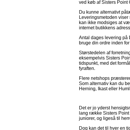
ved køb af Sisters Point 
Du kunne alternativt påtæn
Leveringsmetoden viser s
kan ikke modsiges at være
internet butikkens adress
Antal dages levering på
bruge din ordre inden for 
Størstedelen af forretni
eksempelvis Sisters Point
tidspunkt, med det formå
fyraften.
Flere netshops præsterer 
Som alternativ kan du be
Herning, Ikast eller Humle
Det er jo yderst hensigts
lang række Sisters Point 
juniorer, og ligeså til 
Dog kan det til hver en t