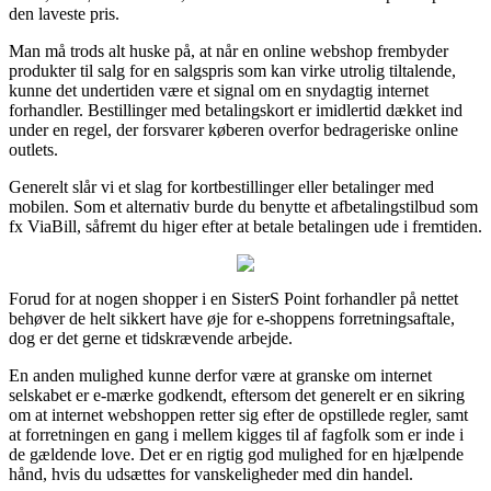
den laveste pris.
Man må trods alt huske på, at når en online webshop frembyder
produkter til salg for en salgspris som kan virke utrolig tiltalende,
kunne det undertiden være et signal om en snydagtig internet
forhandler. Bestillinger med betalingskort er imidlertid dækket ind
under en regel, der forsvarer køberen overfor bedrageriske online
outlets.
Generelt slår vi et slag for kortbestillinger eller betalinger med
mobilen. Som et alternativ burde du benytte et afbetalingstilbud som
fx ViaBill, såfremt du higer efter at betale betalingen ude i fremtiden.
Forud for at nogen shopper i en SisterS Point forhandler på nettet
behøver de helt sikkert have øje for e-shoppens forretningsaftale,
dog er det gerne et tidskrævende arbejde.
En anden mulighed kunne derfor være at granske om internet
selskabet er e-mærke godkendt, eftersom det generelt er en sikring
om at internet webshoppen retter sig efter de opstillede regler, samt
at forretningen en gang i mellem kigges til af fagfolk som er inde i
de gældende love. Det er en rigtig god mulighed for en hjælpende
hånd, hvis du udsættes for vanskeligheder med din handel.