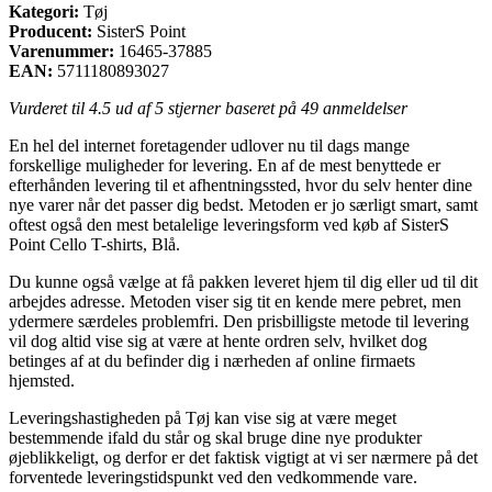
Kategori:
Tøj
Producent:
SisterS Point
Varenummer:
16465-37885
EAN:
5711180893027
Vurderet til
4.5
ud af 5 stjerner baseret på
49
anmeldelser
En hel del internet foretagender udlover nu til dags mange
forskellige muligheder for levering. En af de mest benyttede er
efterhånden levering til et afhentningssted, hvor du selv henter dine
nye varer når det passer dig bedst. Metoden er jo særligt smart, samt
oftest også den mest betalelige leveringsform ved køb af SisterS
Point Cello T-shirts, Blå.
Du kunne også vælge at få pakken leveret hjem til dig eller ud til dit
arbejdes adresse. Metoden viser sig tit en kende mere pebret, men
ydermere særdeles problemfri. Den prisbilligste metode til levering
vil dog altid vise sig at være at hente ordren selv, hvilket dog
betinges af at du befinder dig i nærheden af online firmaets
hjemsted.
Leveringshastigheden på Tøj kan vise sig at være meget
bestemmende ifald du står og skal bruge dine nye produkter
øjeblikkeligt, og derfor er det faktisk vigtigt at vi ser nærmere på det
forventede leveringstidspunkt ved den vedkommende vare.