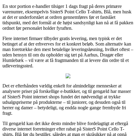
En stor portion e-handler tilsiger 1 dags fragt på deres primære
varenumre, eksempelvis SisterS Point Cello T-shirts, Blå, men husk
at det er underforstået at ordren gennemføres før et fastslået
tidspunkt, med det formål at de højst sandsynligt kan nå at få pakken
ordnet før personalet holder fyraften.
Flere internet firmaer tilbyder gratis levering, men typisk er det
betinget af at der erhverves for et konkret beløb. Som alternativ kan
man foretrække den mest betalelige leveringsløsning, hvilket oftest –
uden hensyn til om du opholder sig tæt på Aarhus, Dragør eller
Humlebæk – vil være at få fragtmanden til at levere din ordre til et
udleveringssted.
Det er efterhånden vældig enkelt for almindelige mennesker at
analysere priser på forskellige e-butikker, og til gengæld har masser
af SisterS Point internet shops fundet det nødvendigt at trykke
udsalgspriserne på produkterne – til juniorer, og desuden også til
herrer og damer – betydeligt, og endda nogle gange frembyde fri
fragt.
Til gengæld kan det ikke desto mindre blive fordelagtigt at eftergå
diverse internet forretninger efter rabat på SisterS Point Cello T-
shirts, Blå før du bestiller, således at man er skråsikker på at opnå