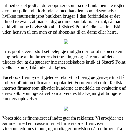
Tilmed er det godt at du er opmærksom på de fundamentale regler
der kan spille ind i forbindelse med handlen, som eksempelvis
hvilken returneringsret butikken bruger. I den forbindelse er det
tilmed relevant, at man stadig gemmer sin faktura e-mail, så man
altid vil kunne bevise sit køb af SisterS Point Cello T-shirts, Blå,
uden hensyn til om man er på shopping til en dame eller herre.
Trustpilot leverer stort set belejlige muligheder for at inspicere en
lang række andre brugeres betragtninger og på grund af dette
tilrådes det, at du studerer internet selskabets kritik af SisterS Point
Cello T-shirts, Blå inden du køber.
Facebook frembyder ligeledes relativt uafhængige genveje til at få
indtryk af internet firmaets popularitet. Foruden det er der faktisk
internet firmaer som tilbyder kunderne at meddele en evaluering af
deres køb, som lige så vel kan anvendes til afvejning af tidligere
kunders oplevelser.
Vores side er finansieret af indtægter fra reklamer. Vi arbejder tæt
sammen med en masse internet firmaer da vi fremviser
virksomhedernes tilbud, og modtager provision når en bruger fra