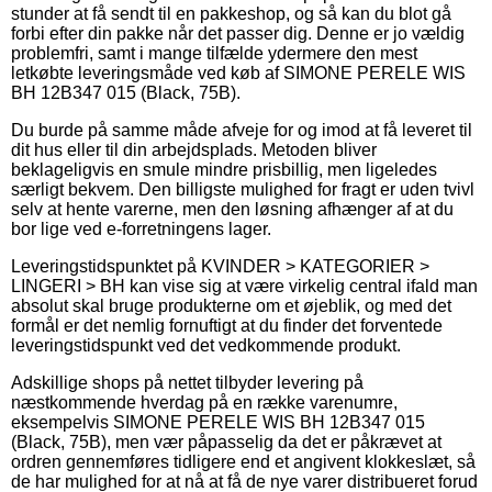
stunder at få sendt til en pakkeshop, og så kan du blot gå
forbi efter din pakke når det passer dig. Denne er jo vældig
problemfri, samt i mange tilfælde ydermere den mest
letkøbte leveringsmåde ved køb af SIMONE PERELE WIS
BH 12B347 015 (Black, 75B).
Du burde på samme måde afveje for og imod at få leveret til
dit hus eller til din arbejdsplads. Metoden bliver
beklageligvis en smule mindre prisbillig, men ligeledes
særligt bekvem. Den billigste mulighed for fragt er uden tvivl
selv at hente varerne, men den løsning afhænger af at du
bor lige ved e-forretningens lager.
Leveringstidspunktet på KVINDER > KATEGORIER >
LINGERI > BH kan vise sig at være virkelig central ifald man
absolut skal bruge produkterne om et øjeblik, og med det
formål er det nemlig fornuftigt at du finder det forventede
leveringstidspunkt ved det vedkommende produkt.
Adskillige shops på nettet tilbyder levering på
næstkommende hverdag på en række varenumre,
eksempelvis SIMONE PERELE WIS BH 12B347 015
(Black, 75B), men vær påpasselig da det er påkrævet at
ordren gennemføres tidligere end et angivent klokkeslæt, så
de har mulighed for at nå at få de nye varer distribueret forud