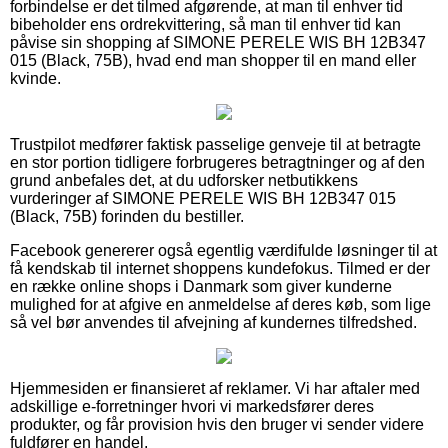
forbindelse er det tilmed afgørende, at man til enhver tid
bibeholder ens ordrekvittering, så man til enhver tid kan
påvise sin shopping af SIMONE PERELE WIS BH 12B347
015 (Black, 75B), hvad end man shopper til en mand eller
kvinde.
Trustpilot medfører faktisk passelige genveje til at betragte
en stor portion tidligere forbrugeres betragtninger og af den
grund anbefales det, at du udforsker netbutikkens
vurderinger af SIMONE PERELE WIS BH 12B347 015
(Black, 75B) forinden du bestiller.
Facebook genererer også egentlig værdifulde løsninger til at
få kendskab til internet shoppens kundefokus. Tilmed er der
en række online shops i Danmark som giver kunderne
mulighed for at afgive en anmeldelse af deres køb, som lige
så vel bør anvendes til afvejning af kundernes tilfredshed.
Hjemmesiden er finansieret af reklamer. Vi har aftaler med
adskillige e-forretninger hvori vi markedsfører deres
produkter, og får provision hvis den bruger vi sender videre
fuldfører en handel.