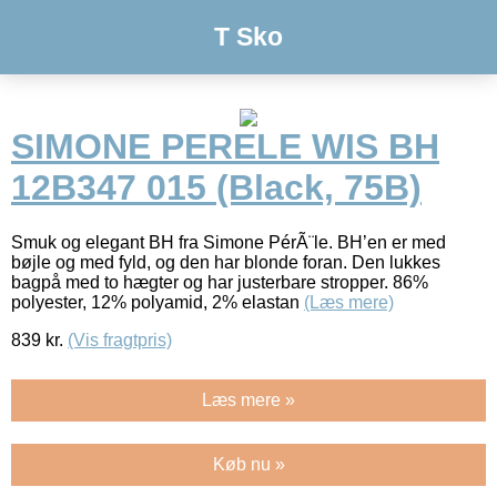
T Sko
SIMONE PERELE WIS BH
12B347 015 (Black, 75B)
Smuk og elegant BH fra Simone PérÃ¨le. BH’en er med
bøjle og med fyld, og den har blonde foran. Den lukkes
bagpå med to hægter og har justerbare stropper. 86%
polyester, 12% polyamid, 2% elastan
(Læs mere)
839
kr.
(Vis fragtpris)
Læs mere »
Køb nu »