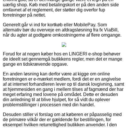
uærlig shop. Køb med betalingskort er på den anden side
omfavnet af et reglement, der støtter dig overfor fup
forretninger på nettet.
Generelt går vi ind for kortkøb eller MobilePay. Som
alternativ bør du overveje en afdragsløsning fra fx ViaBill,
når du agter at godtgøre omkostningerne af flere omgange.
Forud for at nogen køber hos en LINGERI e-shop behøver
de ideelt set gennemgå butikkens regler, men det er mange
gange en tidskrævende opgave.
En anden løsning kan derfor være at kigge om online
forretningen er e-mærket medlem, fordi det er en angivelse
af at internet forhandleren lever op til dansk lovgivning, samt
at hjemmesiden en gang i mellem tilses af fagmænd der har
meget erfaring med lovene på området. Dette er desuden
din anledning til at blive hjulpet, for så vidt du oplever
problemstillinger i processen med din handel.
Desuden stiller vi forslag om at køberen er påpasselig med
de primære vilkår der er gældende for bestillingen, for
eksempel hvilken returrettighed butikken anvender. I den