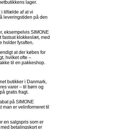
etbutikkens lager.
ilfælde af at vi
på leveringstiden på den
arer, eksempelvis SIMONE
 fastsat klokkeslæt, med
 holder fyraften.
endigt at der købes for
, hvilket ofte –
pakke til en pakkeshop.
ernet butikker i Danmark,
es varer – til børn og
 gratis fragt.
r rabat på SIMONE
an er velinformeret til
or en salgspris som er
b med betalingskort er