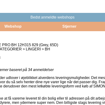
Bedst anmeldte webshops
Webshop
Stjerner
PRO BH 12H315 829 (Grey, 65D)
ATEGORIER > LINGERI > BH
8
jerner baseret på
34
anmeldelser
r udlover i øjeblikket alverdens leveringsmuligheder. Det mest
vor du så selv henter dine nye varer lige når det passer dig. Fr
ofte derudover den mest letkøbte leveringsform ved køb af 
.
 at få varerne leveret til din bolig eller til adressen på dit arb
dyrere, men ydermere super nem. Den billigste slags levering vil 