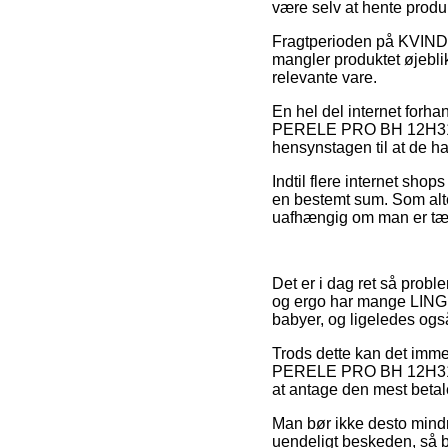
være selv at hente produ
Fragtperioden på KVINDE
mangler produktet øjebli
relevante vare.
En hel del internet forh
PERELE PRO BH 12H315 82
hensynstagen til at de ha
Indtil flere internet sho
en bestemt sum. Som alter
uafhængig om man er tæt p
Det er i dag ret så proble
og ergo har mange LINGERI
babyer, og ligeledes ogs
Trods dette kan det imme
PERELE PRO BH 12H315 82
at antage den mest betale
Man bør ikke desto mindre
uendeligt beskeden, så bu