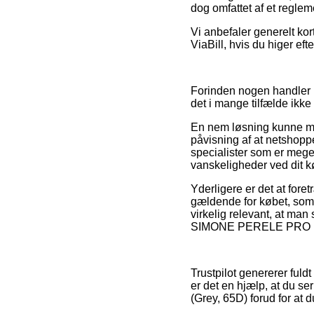
dog omfattet af et reglem
Vi anbefaler generelt kor
ViaBill, hvis du higer eft
Forinden nogen handler h
det i mange tilfælde ikke
En nem løsning kunne må
påvisning af at netshopp
specialister som er meget
vanskeligheder ved dit k
Yderligere er det at for
gældende for købet, som e
virkelig relevant, at man
SIMONE PERELE PRO BH 12
Trustpilot genererer fuld
er det en hjælp, at du
(Grey, 65D) forud for at d