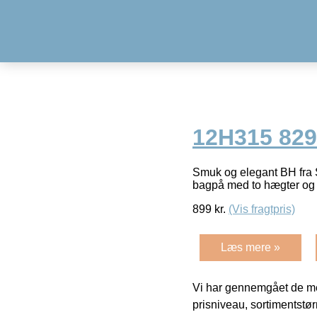
12H315 829
Smuk og elegant BH fra 
bagpå med to hægter og 
899
kr.
(Vis fragtpris)
Læs mere »
Vi har gennemgået de mes
prisniveau, sortimentstø