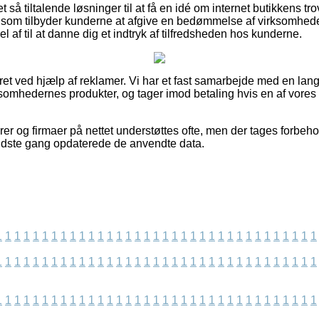
t så tiltalende løsninger til at få en idé om internet butikkens tro
r som tilbyder kunderne at afgive en bedømmelse af virksomhede
 af til at danne dig et indtryk af tilfredsheden hos kunderne.
ret ved hjælp af reklamer. Vi har et fast samarbejde med en lan
rksomhedernes produkter, og tager imod betaling hvis en af vores
er og firmaer på nettet understøttes ofte, men der tages forbeho
sidste gang opdaterede de anvendte data.
1
1
1
1
1
1
1
1
1
1
1
1
1
1
1
1
1
1
1
1
1
1
1
1
1
1
1
1
1
1
1
1
1
1
1
1
1
1
1
1
1
1
1
1
1
1
1
1
1
1
1
1
1
1
1
1
1
1
1
1
1
1
1
1
1
1
1
1
1
1
1
1
1
1
1
1
1
1
1
1
1
1
1
1
1
1
1
1
1
1
1
1
1
1
1
1
1
1
1
1
1
1
1
1
1