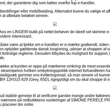
ent, der garanterer dig som køber overfor fup e-handler.
tbestillinger eller mobilbetaling. Alternativt kunne du vælge et a
er at afbetale beløbet senere.
os en LINGERI butik på nettet behøver de ideelt set skimme e-b
 videre interessant.
ske være at tjekke om e-handlen er e-mærke godkendt, siden d
en opfylder gældende dansk lovgivning, udover at shoppen af og 
 fortrolige reglerne. Desuden tilbydes du mulighed for support, 
øb.
etrække at kunden er oppe på mærkerne omkring de mest essentie
ksempelvis hvilken ombytningspolitik internet forhandleren har. I
 stadigvæk gemmer ens kvitteringsmail, så man senere vil kunne 
H315 829 (Grey, 65D), ligegyldigt om du skal shoppe til en
t ud stabile genveje til at verificere ganske mange andre købere
 ser nærmere på netbutikkens vurderinger af SIMONE PERELE 
u placerer din ordre.