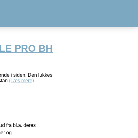
LE PRO BH
onde i siden. Den lukkes
stan
(Læs mere)
 fra bl.a. deres
mer og