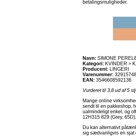
betalingsmuligheder.
Navn:
SIMONE PERELE 
Kategori:
KVINDER > K
Producent:
LINGERI
Varenummer:
3291574
EAN:
3546608592136
Vurderet til
3.8
ud af 5 st
Mange online virksomhede
sendt til en pakkeshop, h
ualmindeligt enkel, og 
12H315 829 (Grey, 65D)
Du kan alternativt påtænke
sig sædvanligvis en sjat 