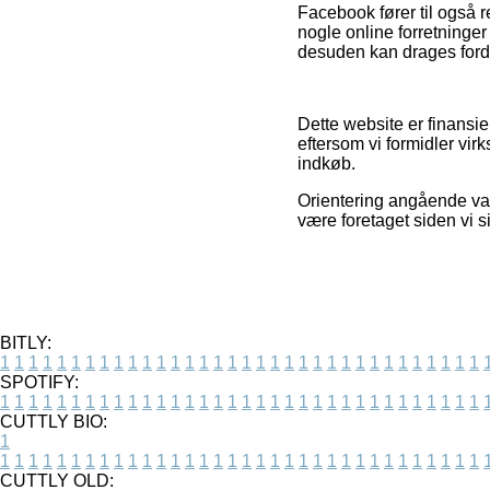
Facebook fører til også re
nogle online forretninge
desuden kan drages fordel
Dette website er finansie
eftersom vi formidler vi
indkøb.
Orientering angående var
være foretaget siden vi 
BITLY:
1
1
1
1
1
1
1
1
1
1
1
1
1
1
1
1
1
1
1
1
1
1
1
1
1
1
1
1
1
1
1
1
1
1
SPOTIFY:
1
1
1
1
1
1
1
1
1
1
1
1
1
1
1
1
1
1
1
1
1
1
1
1
1
1
1
1
1
1
1
1
1
1
CUTTLY BIO:
1
1
1
1
1
1
1
1
1
1
1
1
1
1
1
1
1
1
1
1
1
1
1
1
1
1
1
1
1
1
1
1
1
1
1
CUTTLY OLD: