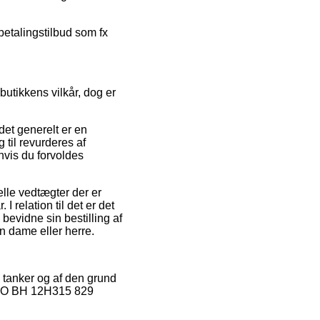
fbetalingstilbud som fx
utikkens vilkår, dog er
et generelt er en
til revurderes af
hvis du forvoldes
lle vedtægter der er
 relation til det er det
bevidne sin bestilling af
 dame eller herre.
s tanker og af den grund
PRO BH 12H315 829