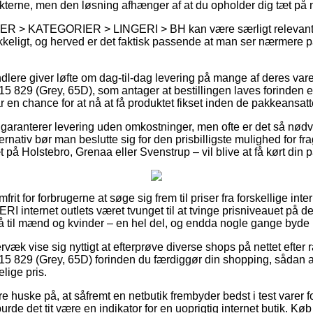
kterne, men den løsning afhænger af at du opholder dig tæt på n
R > KATEGORIER > LINGERI > BH kan være særligt relevant i t
kkeligt, og herved er det faktisk passende at man ser nærmere 
andlere giver løfte om dag-til-dag levering på mange af deres v
9 (Grey, 65D), som antager at bestillingen laves forinden et
r en chance for at nå at få produktet fikset inden de pakkeansatte
ps garanterer levering uden omkostninger, men ofte er det så nødv
nativ bør man beslutte sig for den prisbilligste mulighed for fragt
å Holstebro, Grenaa eller Svenstrup – vil blive at få kørt din 
mfrit for forbrugerne at søge sig frem til priser fra forskellige int
 internet outlets været tvunget til at tvinge prisniveauet på der
å til mænd og kvinder – en hel del, og endda nogle gange byde på
rvæk vise sig nyttigt at efterprøve diverse shops på nettet efte
9 (Grey, 65D) forinden du færdiggør din shopping, sådan at m
lige pris.
 huske på, at såfremt en netbutik frembyder bedst i test varer f
rde det tit være en indikator for en uoprigtig internet butik. Kø