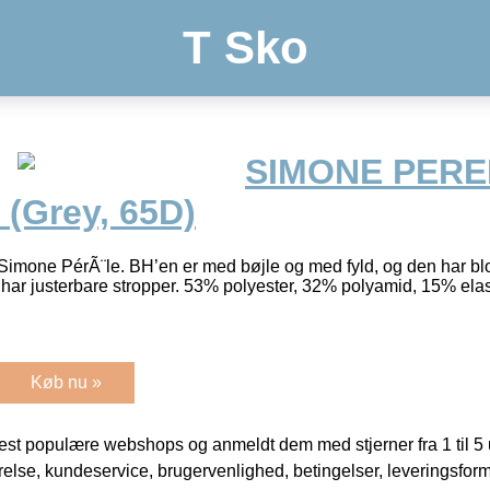
T Sko
SIMONE PERE
 (Grey, 65D)
Simone PérÃ¨le. BH’en er med bøjle og med fyld, og den har bl
har justerbare stropper. 53% polyester, 32% polyamid, 15% ela
Køb nu »
t populære webshops og anmeldt dem med stjerner fra 1 til 5 ud
rrelse, kundeservice, brugervenlighed, betingelser, leveringsfor