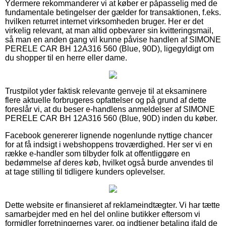
Ydermere rekommanderer vi at køber er påpasselig med de
fundamentale betingelser der gælder for transaktionen, f.eks.
hvilken returret internet virksomheden bruger. Her er det
virkelig relevant, at man altid opbevarer sin kvitteringsmail,
så man en anden gang vil kunne påvise handlen af SIMONE
PERELE CAR BH 12A316 560 (Blue, 90D), ligegyldigt om
du shopper til en herre eller dame.
Trustpilot yder faktisk relevante genveje til at eksaminere
flere aktuelle forbrugeres opfattelser og på grund af dette
foreslår vi, at du beser e-handlens anmeldelser af SIMONE
PERELE CAR BH 12A316 560 (Blue, 90D) inden du køber.
Facebook genererer lignende nogenlunde nyttige chancer
for at få indsigt i webshoppens troværdighed. Her ser vi en
række e-handler som tilbyder folk at offentliggøre en
bedømmelse af deres køb, hvilket også burde anvendes til
at tage stilling til tidligere kunders oplevelser.
Dette website er finansieret af reklameindtægter. Vi har tætte
samarbejder med en hel del online butikker eftersom vi
formidler forretningernes varer, og indtjener betaling ifald de