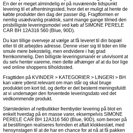
En der er meget almindelig er på nuværende tidspunkt
levering til et afhentningssted, hvor det er muligt at hente de
købte produkter den dag der passer dig. Fragtformen er
nemlig usædvanlig praktisk, samt mange gange tilmed den
prisbilligste leveringsmodel ved køb af SIMONE PERELE
CAR BH 12A316 560 (Blue, 90D).
Du kan tillige overveje at vælge at få leveret til din bopæl
eller til dit arbejdes adresse. Denne viser sig til tider en lille
smule mere bekostelig, men endvidere i høj grad
fremkommelig. Den billigste leveringsmanér er utvivlsomt at
du selv henter varerne, men dette afhænger af at du bor lige
ved online shoppens tilholdssted.
Fragttiden på KVINDER > KATEGORIER > LINGERI > BH
kan være yderst relevant om man står og skal bruge
produktet om kort tid, og derfor er det bestemt meningsfuldt
at vi undersøger den forventede leveringsdato ved det
vedkommende produkt.
Størstedelen af netbutikker frembyder levering på blot en
enkelt hverdag på en masse varer, eksempelvis SIMONE
PERELE CAR BH 12A316 560 (Blue, 90D), som beroer på
at bestillingen realiseres forinden et aftalt klokkeslæt, med
hensynstagen til at de har en chance for at nå at få pakken