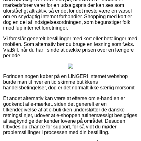
markedsfører varer for en udsalgspris der kan ses som
uforståeligt attraktiv, så er det for det meste være en varsel
om en snydagtig internet forhandler. Shopping med kort er
dog en del af Indsigelsesordningen, som begunstiger folk
imod fup internet forretninger.
Vi foreslår generelt bestillinger med kort eller betalinger med
mobilen. Som alternativ bør du bruge en løsning som f.eks.
ViaBill, når du har i sinde at dække prisen over en længere
periode.
Forinden nogen køber på en LINGERI internet webshop
burde man til hver en tid skimme butikkens
handelsbetingelser, dog er det normalt ikke særlig morsomt.
Et andet alternativ kan være at efterse om e-handlen er
godkendt af e-mærket, siden det generelt er en
tilkendegivelse af at e-butikken understøtter de danske
retningslinjer, udover at e-shoppen rutinemæssigt besigtiges
af sagkyndige der kender lovene på området. Desuden
tilbydes du chance for support, for så vidt du møder
problemstillinger i processen med din bestilling.