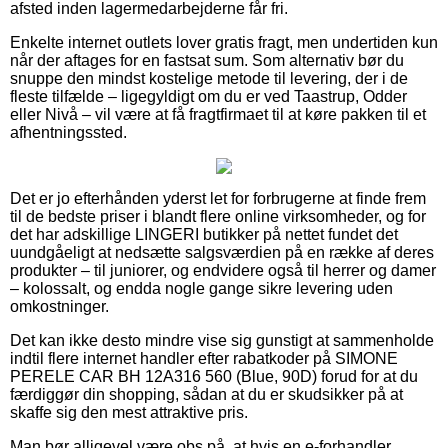
afsted inden lagermedarbejderne får fri.
Enkelte internet outlets lover gratis fragt, men undertiden kun
når der aftages for en fastsat sum. Som alternativ bør du
snuppe den mindst kostelige metode til levering, der i de
fleste tilfælde – ligegyldigt om du er ved Taastrup, Odder
eller Nivå – vil være at få fragtfirmaet til at køre pakken til et
afhentningssted.
Det er jo efterhånden yderst let for forbrugerne at finde frem
til de bedste priser i blandt flere online virksomheder, og for
det har adskillige LINGERI butikker på nettet fundet det
uundgåeligt at nedsætte salgsværdien på en række af deres
produkter – til juniorer, og endvidere også til herrer og damer
– kolossalt, og endda nogle gange sikre levering uden
omkostninger.
Det kan ikke desto mindre vise sig gunstigt at sammenholde
indtil flere internet handler efter rabatkoder på SIMONE
PERELE CAR BH 12A316 560 (Blue, 90D) forud for at du
færdiggør din shopping, sådan at du er skudsikker på at
skaffe sig den mest attraktive pris.
Man bør alligevel være obs på, at hvis en e-forhandler