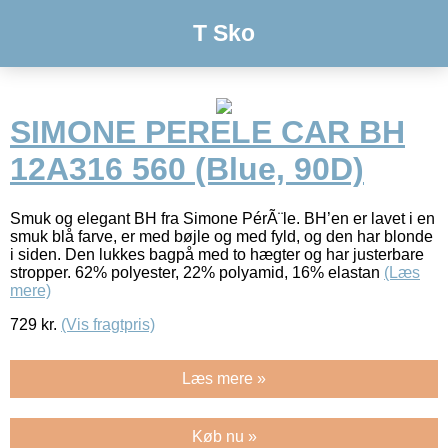
T Sko
SIMONE PERELE CAR BH
12A316 560 (Blue, 90D)
Smuk og elegant BH fra Simone PérÃ¨le. BH’en er lavet i en
smuk blå farve, er med bøjle og med fyld, og den har blonde
i siden. Den lukkes bagpå med to hægter og har justerbare
stropper. 62% polyester, 22% polyamid, 16% elastan
(Læs
mere)
729
kr.
(Vis fragtpris)
Læs mere »
Køb nu »