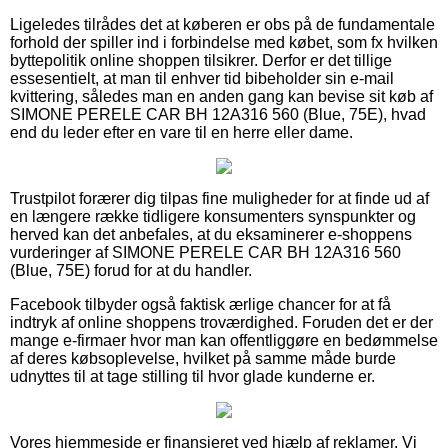
Ligeledes tilrådes det at køberen er obs på de fundamentale
forhold der spiller ind i forbindelse med købet, som fx hvilken
byttepolitik online shoppen tilsikrer. Derfor er det tillige
essesentielt, at man til enhver tid bibeholder sin e-mail
kvittering, således man en anden gang kan bevise sit køb af
SIMONE PERELE CAR BH 12A316 560 (Blue, 75E), hvad
end du leder efter en vare til en herre eller dame.
Trustpilot forærer dig tilpas fine muligheder for at finde ud af
en længere række tidligere konsumenters synspunkter og
herved kan det anbefales, at du eksaminerer e-shoppens
vurderinger af SIMONE PERELE CAR BH 12A316 560
(Blue, 75E) forud for at du handler.
Facebook tilbyder også faktisk ærlige chancer for at få
indtryk af online shoppens troværdighed. Foruden det er der
mange e-firmaer hvor man kan offentliggøre en bedømmelse
af deres købsoplevelse, hvilket på samme måde burde
udnyttes til at tage stilling til hvor glade kunderne er.
Vores hjemmeside er finansieret ved hjælp af reklamer. Vi