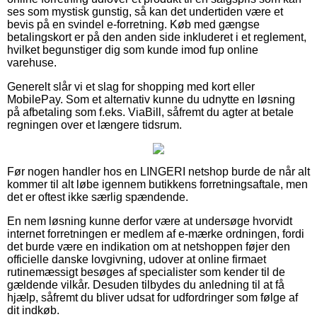
ses som mystisk gunstig, så kan det undertiden være et
bevis på en svindel e-forretning. Køb med gængse
betalingskort er på den anden side inkluderet i et reglement,
hvilket begunstiger dig som kunde imod fup online
varehuse.
Generelt slår vi et slag for shopping med kort eller
MobilePay. Som et alternativ kunne du udnytte en løsning
på afbetaling som f.eks. ViaBill, såfremt du agter at betale
regningen over et længere tidsrum.
Før nogen handler hos en LINGERI netshop burde de når alt
kommer til alt løbe igennem butikkens forretningsaftale, men
det er oftest ikke særlig spændende.
En nem løsning kunne derfor være at undersøge hvorvidt
internet forretningen er medlem af e-mærke ordningen, fordi
det burde være en indikation om at netshoppen føjer den
officielle danske lovgivning, udover at online firmaet
rutinemæssigt besøges af specialister som kender til de
gældende vilkår. Desuden tilbydes du anledning til at få
hjælp, såfremt du bliver udsat for udfordringer som følge af
dit indkøb.