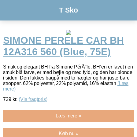
T Sko
SIMONE PERELE CAR BH
12A316 560 (Blue, 75E)
Smuk og elegant BH fra Simone PérÃ¨le. BH’en er lavet i en
smuk blå farve, er med bøjle og med fyld, og den har blonde
i siden. Den lukkes bagpå med to hægter og har justerbare
stropper. 62% polyester, 22% polyamid, 16% elastan
(Læs
mere)
729
kr.
(Vis fragtpris)
Læs mere »
Køb nu »