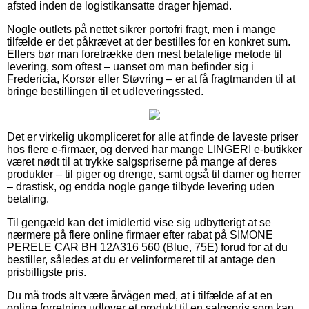
afsted inden de logistikansatte drager hjemad.
Nogle outlets på nettet sikrer portofri fragt, men i mange
tilfælde er det påkrævet at der bestilles for en konkret sum.
Ellers bør man foretrække den mest betalelige metode til
levering, som oftest – uanset om man befinder sig i
Fredericia, Korsør eller Støvring – er at få fragtmanden til at
bringe bestillingen til et udleveringssted.
Det er virkelig ukompliceret for alle at finde de laveste priser
hos flere e-firmaer, og derved har mange LINGERI e-butikker
været nødt til at trykke salgspriserne på mange af deres
produkter – til piger og drenge, samt også til damer og herrer
– drastisk, og endda nogle gange tilbyde levering uden
betaling.
Til gengæld kan det imidlertid vise sig udbytterigt at se
nærmere på flere online firmaer efter rabat på SIMONE
PERELE CAR BH 12A316 560 (Blue, 75E) forud for at du
bestiller, således at du er velinformeret til at antage den
prisbilligste pris.
Du må trods alt være årvågen med, at i tilfælde af at en
online forretning udlover et produkt til en salgspris som kan