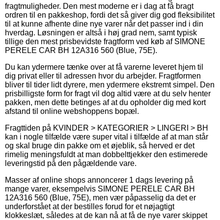
fragtmuligheder. Den mest moderne er i dag at få bragt
ordren til en pakkeshop, fordi det så giver dig god fleksibilitet
til at kunne afhente dine nye varer når det passer ind i din
hverdag. Løsningen er altså i høj grad nem, samt typisk
tillige den mest prisbevidste fragtform ved køb af SIMONE
PERELE CAR BH 12A316 560 (Blue, 75E).
Du kan ydermere tænke over at få varerne leveret hjem til
dig privat eller til adressen hvor du arbejder. Fragtformen
bliver til tider lidt dyrere, men ydermere ekstremt simpel. Den
prisbilligste form for fragt vil dog altid være at du selv henter
pakken, men dette betinges af at du opholder dig med kort
afstand til online webshoppens bopæl.
Fragttiden på KVINDER > KATEGORIER > LINGERI > BH
kan i nogle tilfælde være super vital i tilfælde af at man står
og skal bruge din pakke om et øjeblik, så herved er det
rimelig meningsfuldt at man dobbelttjekker den estimerede
leveringstid på den pågældende vare.
Masser af online shops annoncerer 1 dags levering på
mange varer, eksempelvis SIMONE PERELE CAR BH
12A316 560 (Blue, 75E), men vær påpasselig da det er
underforstået at der bestilles forud for et nøjagtigt
klokkeslæt, således at de kan nå at få de nye varer skippet